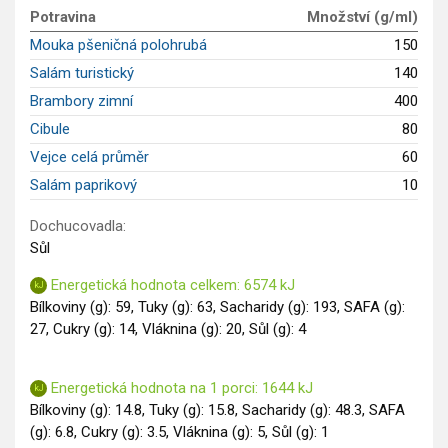
Potravina
Množství (g/ml)
Saláty
Mouka pšeničná polohrubá
150
Sladké pokrmy
Salám turistický
140
Dezerty
Brambory zimní
400
Nápoje
Ostatní
Cibule
80
Dětské recepty
Vejce celá průměr
60
GLP-1 recepty
Salám paprikový
10
Dochucovadla:
Sůl
Energetická hodnota celkem: 6574 kJ
Bílkoviny (g): 59, Tuky (g): 63, Sacharidy (g): 193, SAFA (g):
27, Cukry (g): 14, Vláknina (g): 20, Sůl (g): 4
Energetická hodnota na 1 porci: 1644 kJ
Bílkoviny (g): 14.8, Tuky (g): 15.8, Sacharidy (g): 48.3, SAFA
(g): 6.8, Cukry (g): 3.5, Vláknina (g): 5, Sůl (g): 1