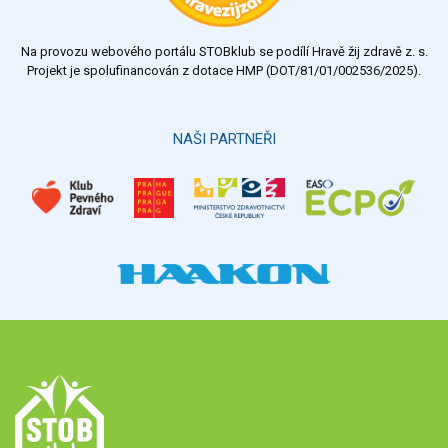
Na provozu webového portálu STOBklub se podílí Hravě žij zdravě z. s.
Projekt je spolufinancován z dotace HMP (DOT/81/01/002536/2025).
NAŠI PARTNEŘI