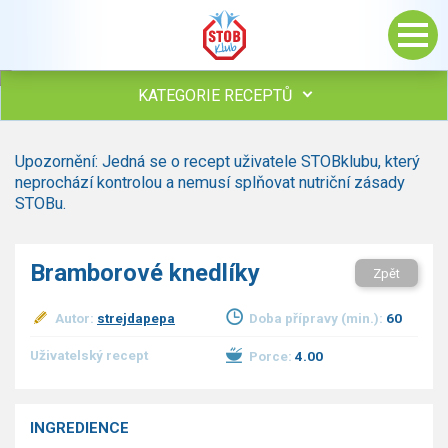
KATEGORIE RECEPTŮ
Všechny recepty
Upozornění: Jedná se o recept uživatele STOBklubu, který
Polévky
neprochází kontrolou a nemusí splňovat nutriční zásady
Studená kuchyně
STOBu.
Maso
drůbež
Bramborové knedlíky
Zpět
hovězí, telecí
vepřové
Autor:
strejdapepa
Doba přípravy (min.):
60
vnitřnosti
ryby
Uživatelský recept
Porce:
4.00
zvěřina
ostatní maso
Omáčky
INGREDIENCE
Bezmasé a zeleninové