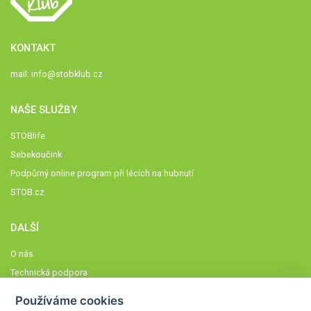
KONTAKT
mail:
info@stobklub.cz
NAŠE SLUŽBY
STOBlife
Sebekoučink
Podpůrný online program při lécích na hubnutí
STOB.cz
DALŠÍ
O nás
Technická podpora
Časté dotazy
Používáme cookies
Normy a zásady fungování STOBklubu