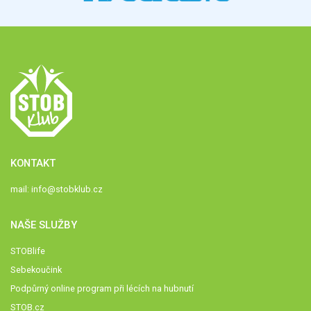
KONTAKT
mail:
info@stobklub.cz
NAŠE SLUŽBY
STOBlife
Sebekoučink
Podpůrný online program při lécích na hubnutí
STOB.cz