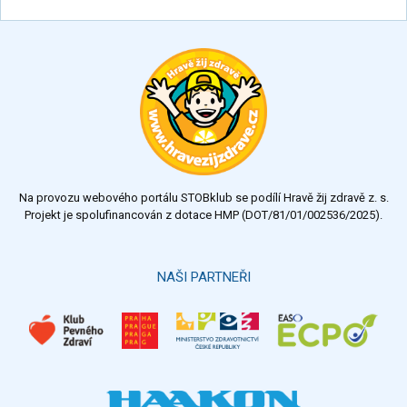
Na provozu webového portálu STOBklub se podílí Hravě žij zdravě z. s.
Projekt je spolufinancován z dotace HMP (DOT/81/01/002536/2025).
NAŠI PARTNEŘI