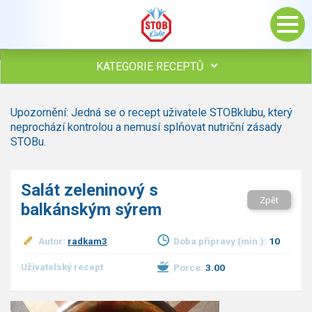
KATEGORIE RECEPTŮ
Všechny recepty
Upozornění: Jedná se o recept uživatele STOBklubu, který
Polévky
neprochází kontrolou a nemusí splňovat nutriční zásady
Studená kuchyně
STOBu.
Maso
Omáčky
Salát zeleninový s
Bezmasé a zeleninové
Zpět
balkánským sýrem
Saláty
Sladké pokrmy
Autor:
radkam3
Doba přípravy (min.):
10
Dezerty
Nápoje
Uživatelský recept
Porce:
3.00
Ostatní
Dětské recepty