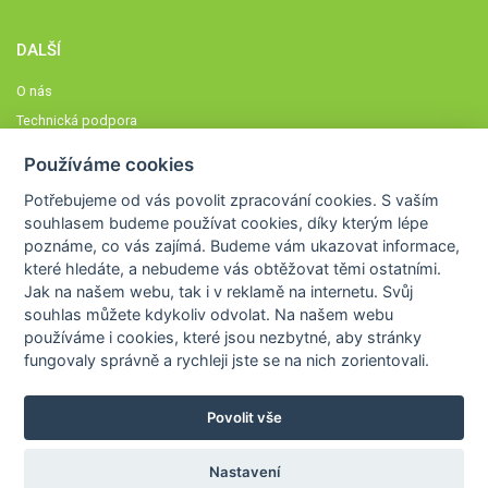
DALŠÍ
O nás
Technická podpora
Časté dotazy
Používáme cookies
Normy a zásady fungování STOBklubu
Potřebujeme od vás
povolit zpracování cookies
. S vaším
Členové STOBklubu
souhlasem budeme používat cookies, díky kterým lépe
Zásady nakládání s osobními údaji
poznáme,
co vás zajímá
. Budeme vám ukazovat
informace,
které hledáte
, a nebudeme vás obtěžovat těmi ostatními.
Otestujte se
Jak na našem webu, tak i v reklamě na internetu. Svůj
Spočítejte si
souhlas můžete kdykoliv odvolat. Na našem webu
Výzva 52
používáme i cookies, které jsou nezbytné
, aby stránky
fungovaly správně a rychleji jste se na nich zorientovali.
Povolit vše
COPYRIGHT © 2026
STOB
WWW.STOB.CZ
,
KLUB
WWW.HRAVEZIJZDRAVE.CZ
Nastavení