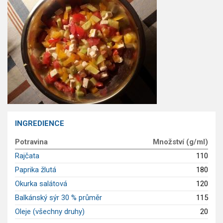
GLP-1 recepty
INGREDIENCE
Potravina
Množství (g/ml)
Rajčata
110
Paprika žlutá
180
Okurka salátová
120
Balkánský sýr 30 % průměr
115
Oleje (všechny druhy)
20