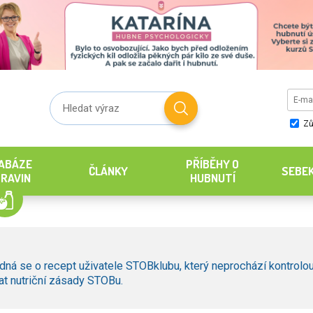
Zů
ABÁZE
PŘÍBĚHY O
ČLÁNKY
SEBE
RAVIN
HUBNUTÍ
dná se o recept uživatele STOBklubu, který neprochází kontrolou
t nutriční zásady STOBu.