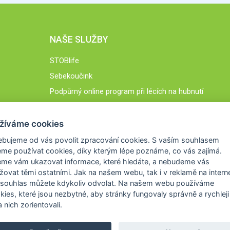
NAŠE SLUŽBY
STOBlife
Sebekoučink
Podpůrný online program při lécích na hubnutí
STOB.cz
žíváme cookies
ebujeme od vás
povolit zpracování cookies
. S vaším souhlasem
me používat cookies, díky kterým lépe poznáme,
co vás zajímá
.
eme vám ukazovat
informace, které hledáte
, a nebudeme vás
žovat těmi ostatními. Jak na našem webu, tak i v reklamě na intern
 souhlas můžete kdykoliv odvolat. Na našem webu
používáme
okies, které jsou nezbytné
, aby stránky fungovaly správně a rychleji 
 nich zorientovali.