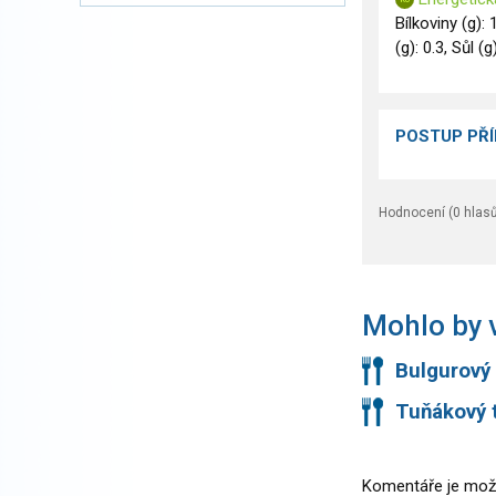
Bílkoviny (g): 
(g): 0.3, Sůl (g
POSTUP PŘ
Hodnocení (
0
hlasů
Mohlo by v
Bulgurový 
Tuňákový 
Komentáře je mož