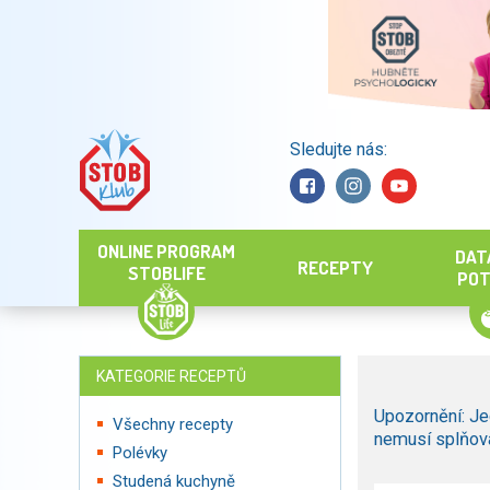
Sledujte nás:
Hledat
ONLINE PROGRAM
DAT
RECEPTY
STOBLIFE
POT
KATEGORIE RECEPTŮ
Upozornění: Je
Všechny recepty
nemusí splňova
Polévky
Studená kuchyně