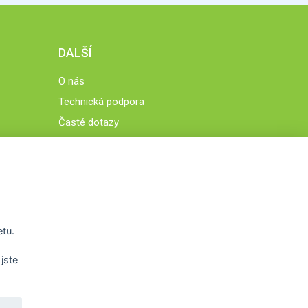
DALŠÍ
O nás
Technická podpora
Časté dotazy
Normy a zásady fungování STOBklubu
Členové STOBklubu
Zásady nakládání s osobními údaji
Otestujte se
Spočítejte si
etu.
Výzva 52
jste