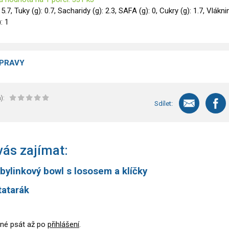
15.7, Tuky (g): 0.7, Sacharidy (g): 2.3, SAFA (g): 0, Cukry (g): 1.7, Vlákni
): 1
ÍPRAVY
):
Sdílet:
ás zajímat:
bylinkový bowl s lososem a klíčky
tatarák
né psát až po
přihlášení
.