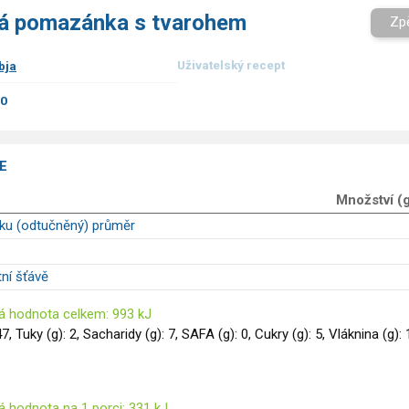
á pomazánka s tvarohem
Zp
Uživatelský recept
bja
00
E
Množství (
uku (odtučněný) průměr
tní šťávě
á hodnota celkem: 993 kJ
47, Tuky (g): 2, Sacharidy (g): 7, SAFA (g): 0, Cukry (g): 5, Vláknina (g): 
á hodnota na 1 porci: 331 kJ