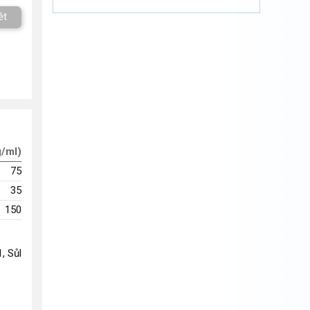
ět
g/ml)
75
35
150
1, Sůl