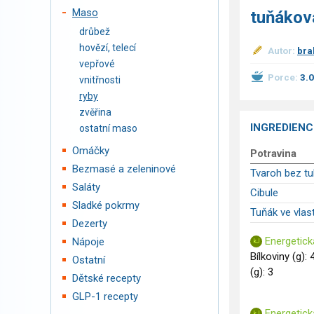
Maso
tuňákov
drůbež
hovězí, telecí
Autor:
bra
vepřové
Porce:
3.
vnitřnosti
ryby
zvěřina
INGREDIENC
ostatní maso
Omáčky
Potravina
Bezmasé a zeleninové
Tvaroh bez t
Saláty
Cibule
Sladké pokrmy
Tuňák ve vlas
Dezerty
Energetick
Nápoje
Bílkoviny (g): 
Ostatní
(g): 3
Dětské recepty
GLP-1 recepty
Energetick