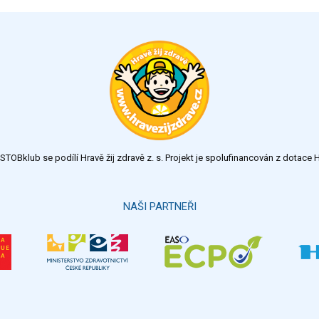
TOBklub se podílí Hravě žij zdravě z. s. Projekt je spolufinancován z dotac
NAŠI PARTNEŘI