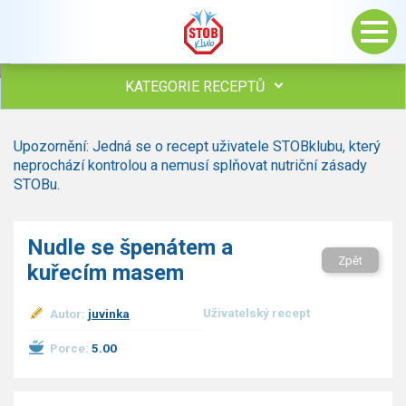
KATEGORIE RECEPTŮ
Všechny recepty
Upozornění: Jedná se o recept uživatele STOBklubu, který
Polévky
neprochází kontrolou a nemusí splňovat nutriční zásady
Studená kuchyně
STOBu.
Maso
Omáčky
Nudle se špenátem a
Bezmasé a zeleninové
Zpět
kuřecím masem
Saláty
Sladké pokrmy
Uživatelský recept
Autor:
juvinka
Dezerty
Nápoje
Porce:
5.00
Ostatní
Dětské recepty