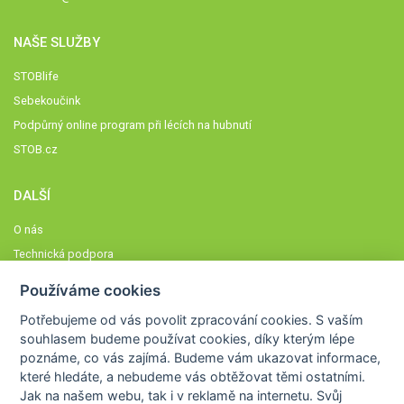
NAŠE SLUŽBY
STOBlife
Sebekoučink
Podpůrný online program při lécích na hubnutí
STOB.cz
DALŠÍ
O nás
Technická podpora
Časté dotazy
Používáme cookies
Normy a zásady fungování STOBklubu
Potřebujeme od vás
povolit zpracování cookies
. S vaším
Členové STOBklubu
souhlasem budeme používat cookies, díky kterým lépe
Zásady nakládání s osobními údaji
poznáme,
co vás zajímá
. Budeme vám ukazovat
informace,
které hledáte
, a nebudeme vás obtěžovat těmi ostatními.
Otestujte se
Jak na našem webu, tak i v reklamě na internetu. Svůj
Spočítejte si