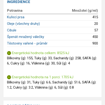
INGREDIENCE
GLP-1 recepty
Potravina
Množství (g/ml)
Kuřecí prsa
415
Oleje (všechny druhy)
20
Cibule
57
Špenát mražený válečky
450
Těstoviny vařené - průměr
900
Energetická hodnota celkem: 8525 kJ
Bílkoviny (g): 155, Tuky (g): 33, Sacharidy (g): 258, SAFA (g):
6, Cukry (g): 16, Vláknina (g): 30, Sůl (g): 4
Energetická hodnota na 1 porci: 1705 kJ
Bílkoviny (g): 31, Tuky (g): 6.6, Sacharidy (g): 51.6, SAFA (g):
1.2, Cukry (g): 3.2, Vláknina (g): 6, Sůl (g): 0.8