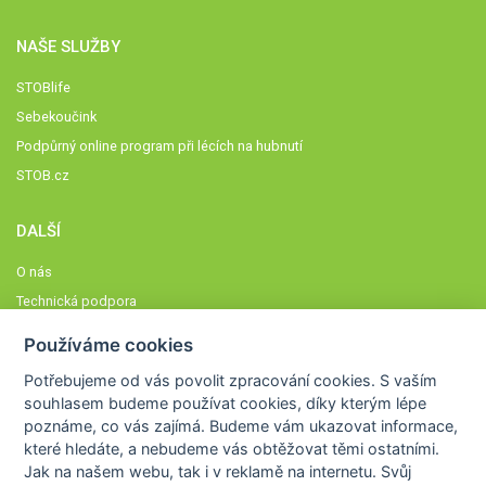
NAŠE SLUŽBY
STOBlife
Sebekoučink
Podpůrný online program při lécích na hubnutí
STOB.cz
DALŠÍ
O nás
Technická podpora
Časté dotazy
Používáme cookies
Normy a zásady fungování STOBklubu
Potřebujeme od vás
povolit zpracování cookies
. S vaším
Členové STOBklubu
souhlasem budeme používat cookies, díky kterým lépe
Zásady nakládání s osobními údaji
poznáme,
co vás zajímá
. Budeme vám ukazovat
informace,
které hledáte
, a nebudeme vás obtěžovat těmi ostatními.
Otestujte se
Jak na našem webu, tak i v reklamě na internetu. Svůj
Spočítejte si