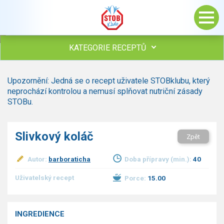
KATEGORIE RECEPTŮ
Všechny recepty
Upozornění: Jedná se o recept uživatele STOBklubu, který
Polévky
neprochází kontrolou a nemusí splňovat nutriční zásady
Studená kuchyně
STOBu.
Maso
Omáčky
Slivkový koláč
Zpět
Bezmasé a zeleninové
Saláty
Autor:
barboraticha
Doba přípravy (min.):
40
Sladké pokrmy
Dezerty
Uživatelský recept
Porce:
15.00
Nápoje
Ostatní
INGREDIENCE
Dětské recepty