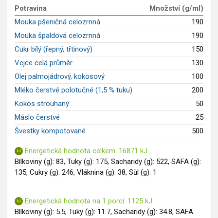
GLP-1 recepty
Potravina
Množství (g/ml)
Mouka pšeničná celozrnná
190
Mouka špaldová celozrnná
190
Cukr bílý (řepný, třtinový)
150
Vejce celá průměr
130
Olej palmojádrový, kokosový
100
Mléko čerstvé polotučné (1,5 % tuku)
200
Kokos strouhaný
50
Máslo čerstvé
25
Švestky kompotované
500
Energetická hodnota celkem: 16871 kJ
Bílkoviny (g): 83, Tuky (g): 175, Sacharidy (g): 522, SAFA (g):
135, Cukry (g): 246, Vláknina (g): 38, Sůl (g): 1
Energetická hodnota na 1 porci: 1125 kJ
Bílkoviny (g): 5.5, Tuky (g): 11.7, Sacharidy (g): 34.8, SAFA