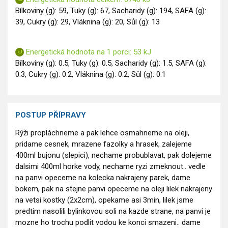
Bílkoviny (g): 59, Tuky (g): 67, Sacharidy (g): 194, SAFA (g):
39, Cukry (g): 29, Vláknina (g): 20, Sůl (g): 13
Energetická hodnota na 1 porci: 53 kJ
Bílkoviny (g): 0.5, Tuky (g): 0.5, Sacharidy (g): 1.5, SAFA (g):
0.3, Cukry (g): 0.2, Vláknina (g): 0.2, Sůl (g): 0.1
POSTUP PŘÍPRAVY
Rýži propláchneme a pak lehce osmahneme na oleji,
pridame cesnek, mrazene fazolky a hrasek, zalejeme
400ml bujonu (slepici), nechame probublavat, pak dolejeme
dalsimi 400ml horke vody, nechame ryzi zmeknout.. vedle
na panvi opeceme na kolecka nakrajeny parek, dame
bokem, pak na stejne panvi opeceme na oleji lilek nakrajeny
na vetsi kostky (2x2cm), opekame asi 3min, lilek jsme
predtim nasolili bylinkovou soli na kazde strane, na panvi je
mozne ho trochu podlit vodou ke konci smazeni.. dame