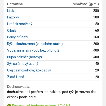
Potravina
Množství (g/ml)
Saláty
Lilek
285
Sladké pokrmy
Fazolky
100
Dezerty
Hrášek mražený
50
Nápoje
Ostatní
Cibule
60
Dětské recepty
Párky drůbeží
160
GLP-1 recepty
Rýže dlouhozrnná (v suchém stavu)
200
Voda, minerální vody bez příchutě
400
Bujón průměr (hotový)
400
Sýr salámový uzený
40
Olej palmojádrový, kokosový
20
Zlatá Haná
20
Dochucovadla:
dochutime soli pepřem, do zakladu pod ryži je mozno dat i
cesnek podle chuti
Energetická hodnota celkem: 6740 kJ