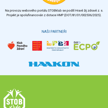
Na provozu webového portálu STOBklub se podílí Hravě žij zdravě z. s.
Projekt je spolufinancován z dotace HMP (DOT/81/01/002536/2025).
NAŠI PARTNEŘI