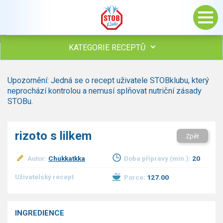
KATEGORIE RECEPTŮ
Všechny recepty
Upozornění: Jedná se o recept uživatele STOBklubu, který
Polévky
neprochází kontrolou a nemusí splňovat nutriční zásady
Studená kuchyně
STOBu.
Maso
drůbež
rizoto s lilkem
Zpět
hovězí, telecí
vepřové
Autor:
Chukkatkka
Doba přípravy (min.):
20
vnitřnosti
ryby
Uživatelský recept
Porce:
127.00
zvěřina
ostatní maso
Omáčky
INGREDIENCE
Bezmasé a zeleninové