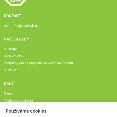
KONTAKT
mail:
info@stobklub.cz
NAŠE SLUŽBY
STOBlife
Sebekoučink
Podpůrný online program při lécích na hubnutí
STOB.cz
DALŠÍ
O nás
Technická podpora
Časté dotazy
Používáme cookies
Normy a zásady fungování STOBklubu