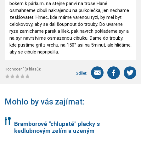
bokem k párkum, na stejne panvi na trose Hané
osmahneme cibuli nakrajenou na pulkolečka, jen nechame
zesklovatet. Hrnec, kde máme varenou ryzi, by mel byt
celokovovy, aby se dal šoupnout do trouby. Do uvarene
ryze zamichame parek a lilek, pak navrch poklademe syr a
na syr navrstvime osmazenou cibulku. Dame do trouby,
kde pustime gril z vrchu, na 150° asi na 5minut, ale hlidáme,
aby se cibule nepripalila.
Hodnocení (
0
hlasů):
Sdílet:
Mohlo by vás zajímat:
Bramborové "chlupaté" placky s
kedlubnovým zelím a uzeným