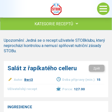
KATEGORIE RECEPTŮ
Všechny recepty
Upozornění: Jedná se o recept uživatele STOBklubu, který
Polévky
neprochází kontrolou a nemusí splňovat nutriční zásady
Studená kuchyně
STOBu.
Maso
Omáčky
Salát z řapíkatého celleru
Zpět
Bezmasé a zeleninové
Saláty
Autor:
Beri3
Doba přípravy (min.):
15
Sladké pokrmy
Dezerty
Uživatelský recept
Porce:
127.00
Nápoje
Ostatní
INGREDIENCE
Dětské recepty