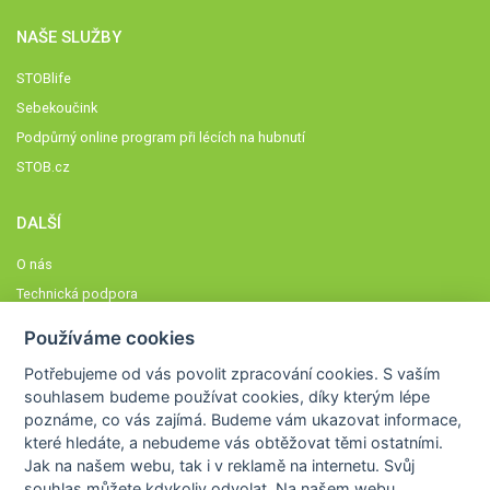
NAŠE SLUŽBY
STOBlife
Sebekoučink
Podpůrný online program při lécích na hubnutí
STOB.cz
DALŠÍ
O nás
Technická podpora
Časté dotazy
Používáme cookies
Normy a zásady fungování STOBklubu
Potřebujeme od vás
povolit zpracování cookies
. S vaším
Členové STOBklubu
souhlasem budeme používat cookies, díky kterým lépe
Zásady nakládání s osobními údaji
poznáme,
co vás zajímá
. Budeme vám ukazovat
informace,
které hledáte
, a nebudeme vás obtěžovat těmi ostatními.
Otestujte se
Jak na našem webu, tak i v reklamě na internetu. Svůj
Spočítejte si
souhlas můžete kdykoliv odvolat. Na našem webu