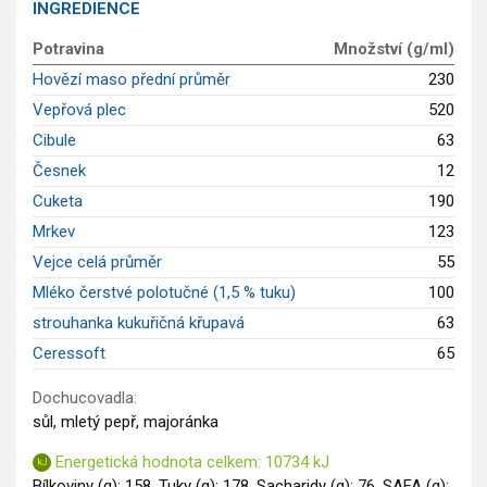
INGREDIENCE
GLP-1 recepty
Potravina
Množství (g/ml)
Hovězí maso přední průměr
230
Vepřová plec
520
Cibule
63
Česnek
12
Cuketa
190
Mrkev
123
Vejce celá průměr
55
Mléko čerstvé polotučné (1,5 % tuku)
100
strouhanka kukuřičná křupavá
63
Ceressoft
65
Dochucovadla:
sůl, mletý pepř, majoránka
Energetická hodnota celkem: 10734 kJ
Bílkoviny (g): 158, Tuky (g): 178, Sacharidy (g): 76, SAFA (g):