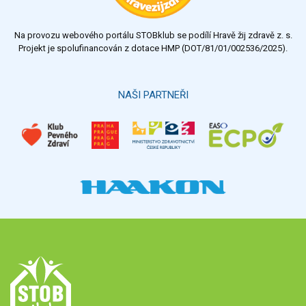
Na provozu webového portálu STOBklub se podílí Hravě žij zdravě z. s.
Projekt je spolufinancován z dotace HMP (DOT/81/01/002536/2025).
NAŠI PARTNEŘI