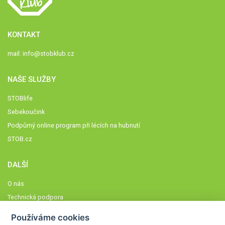
KONTAKT
mail:
info@stobklub.cz
NAŠE SLUŽBY
STOBlife
Sebekoučink
Podpůrný online program při lécích na hubnutí
STOB.cz
DALŠÍ
O nás
Technická podpora
Časté dotazy
Používáme cookies
Normy a zásady fungování STOBklubu