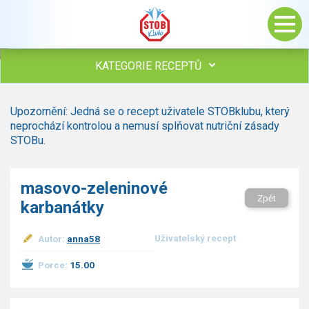
KATEGORIE RECEPTŮ
Všechny recepty
Upozornění: Jedná se o recept uživatele STOBklubu, který
Polévky
neprochází kontrolou a nemusí splňovat nutriční zásady
Studená kuchyně
STOBu.
Maso
Omáčky
masovo-zeleninové
Bezmasé a zeleninové
Zpět
karbanátky
Saláty
Sladké pokrmy
Uživatelský recept
Autor:
anna58
Dezerty
Nápoje
Porce:
15.00
Ostatní
Dětské recepty