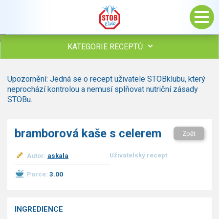
KATEGORIE RECEPTŮ
Všechny recepty
Upozornění: Jedná se o recept uživatele STOBklubu, který
Polévky
neprochází kontrolou a nemusí splňovat nutriční zásady
Studená kuchyně
STOBu.
Maso
Omáčky
bramborová kaše s celerem
Zpět
Bezmasé a zeleninové
Saláty
Uživatelský recept
Autor:
askala
Sladké pokrmy
Dezerty
Porce:
3.00
Nápoje
Ostatní
INGREDIENCE
Dětské recepty