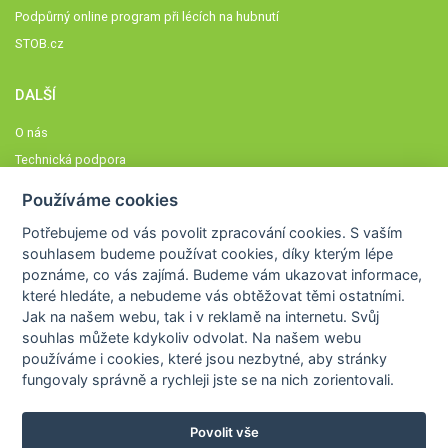
Podpůrný online program při lécích na hubnutí
STOB.cz
DALŠÍ
O nás
Technická podpora
Časté dotazy
Používáme cookies
Normy a zásady fungování STOBklubu
Potřebujeme od vás
povolit zpracování cookies
. S vaším
Členové STOBklubu
souhlasem budeme používat cookies, díky kterým lépe
Zásady nakládání s osobními údaji
poznáme,
co vás zajímá
. Budeme vám ukazovat
informace,
které hledáte
, a nebudeme vás obtěžovat těmi ostatními.
Otestujte se
Jak na našem webu, tak i v reklamě na internetu. Svůj
Spočítejte si
souhlas můžete kdykoliv odvolat. Na našem webu
Výzva 52
používáme i cookies, které jsou nezbytné
, aby stránky
fungovaly správně a rychleji jste se na nich zorientovali.
Povolit vše