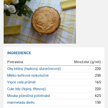
GLP-1 recepty
INGREDIENCE
Potravina
Množství (g/ml)
Olej běžný (řepkový, slunečnicový)
220
Mléko kefírové nízkotučné
250
Vejce celá průměr
165
Cukr bílý (řepný, třtinový)
220
Mouka pšeničná polohrubá
625
marmelada dietni
150