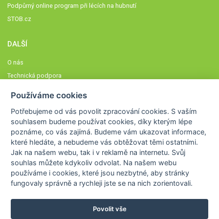
Podpůrný online program při lécích na hubnutí
STOB.cz
DALŠÍ
O nás
Technická podpora
Časté dotazy
Používáme cookies
Normy a zásady fungování STOBklubu
Potřebujeme od vás
povolit zpracování cookies
. S vaším
Členové STOBklubu
souhlasem budeme používat cookies, díky kterým lépe
Zásady nakládání s osobními údaji
poznáme,
co vás zajímá
. Budeme vám ukazovat
informace,
které hledáte
, a nebudeme vás obtěžovat těmi ostatními.
Otestujte se
Jak na našem webu, tak i v reklamě na internetu. Svůj
Spočítejte si
souhlas můžete kdykoliv odvolat. Na našem webu
Výzva 52
používáme i cookies, které jsou nezbytné
, aby stránky
fungovaly správně a rychleji jste se na nich zorientovali.
Povolit vše