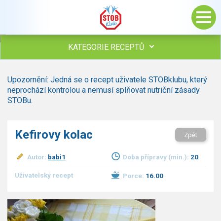
KATEGORIE RECEPTŮ
Všechny recepty
Upozornění: Jedná se o recept uživatele STOBklubu, který
Polévky
neprochází kontrolou a nemusí splňovat nutriční zásady
Studená kuchyně
STOBu.
Maso
Omáčky
Kefirovy kolac
Zpět
Bezmasé a zeleninové
Saláty
Autor:
babi1
Doba přípravy (min.):
20
Sladké pokrmy
Dezerty
Uživatelský recept
Porce:
16.00
Nápoje
Ostatní
Dětské recepty