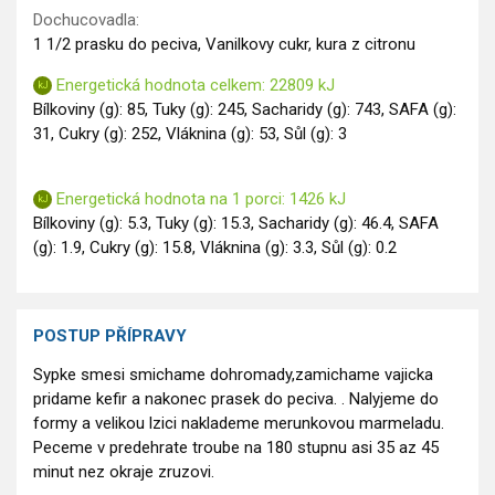
Dochucovadla:
1 1/2 prasku do peciva, Vanilkovy cukr, kura z citronu
Energetická hodnota celkem: 22809 kJ
Bílkoviny (g): 85, Tuky (g): 245, Sacharidy (g): 743, SAFA (g):
31, Cukry (g): 252, Vláknina (g): 53, Sůl (g): 3
Energetická hodnota na 1 porci: 1426 kJ
Bílkoviny (g): 5.3, Tuky (g): 15.3, Sacharidy (g): 46.4, SAFA
(g): 1.9, Cukry (g): 15.8, Vláknina (g): 3.3, Sůl (g): 0.2
POSTUP PŘÍPRAVY
Sypke smesi smichame dohromady,zamichame vajicka
pridame kefir a nakonec prasek do peciva. . Nalyjeme do
formy a velikou lzici naklademe merunkovou marmeladu.
Peceme v predehrate troube na 180 stupnu asi 35 az 45
minut nez okraje zruzovi.