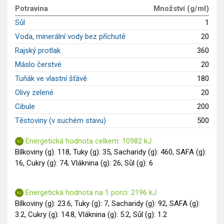
Potravina
Množství (g/ml)
Saláty
Sůl
1
Sladké pokrmy
Voda, minerální vody bez příchutě
20
Dezerty
Rajský protlak
360
Nápoje
Ostatní
Máslo čerstvé
20
Dětské recepty
Tuňák ve vlastní šťávě
180
GLP-1 recepty
Olivy zelené
20
Cibule
200
Těstoviny (v suchém stavu)
500
Energetická hodnota celkem: 10982 kJ
Bílkoviny (g): 118, Tuky (g): 35, Sacharidy (g): 460, SAFA (g):
16, Cukry (g): 74, Vláknina (g): 26, Sůl (g): 6
Energetická hodnota na 1 porci: 2196 kJ
Bílkoviny (g): 23.6, Tuky (g): 7, Sacharidy (g): 92, SAFA (g):
3.2, Cukry (g): 14.8, Vláknina (g): 5.2, Sůl (g): 1.2