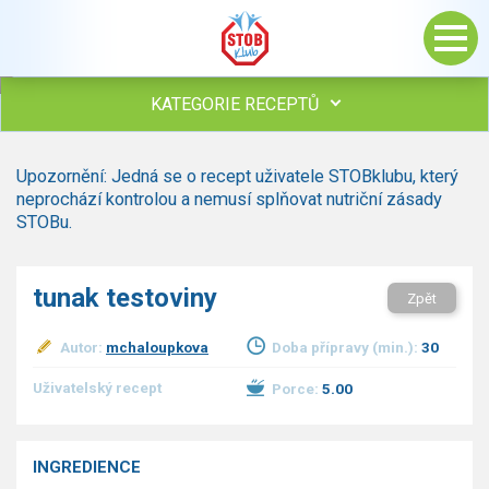
KATEGORIE RECEPTŮ
Všechny recepty
Upozornění: Jedná se o recept uživatele STOBklubu, který
Polévky
neprochází kontrolou a nemusí splňovat nutriční zásady
Studená kuchyně
STOBu.
Maso
drůbež
tunak testoviny
Zpět
hovězí, telecí
vepřové
Autor:
mchaloupkova
Doba přípravy (min.):
30
vnitřnosti
ryby
Uživatelský recept
Porce:
5.00
zvěřina
ostatní maso
Omáčky
INGREDIENCE
Bezmasé a zeleninové