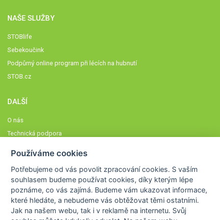
NAŠE SLUŽBY
STOBlife
Sebekoučink
Podpůrný online program při lécích na hubnutí
STOB.cz
DALŠÍ
O nás
Technická podpora
Časté dotazy
Používáme cookies
Normy a zásady fungování STOBklubu
Potřebujeme od vás
povolit zpracování cookies
. S vaším
Členové STOBklubu
souhlasem budeme používat cookies, díky kterým lépe
Zásady nakládání s osobními údaji
poznáme,
co vás zajímá
. Budeme vám ukazovat
informace,
které hledáte
, a nebudeme vás obtěžovat těmi ostatními.
Otestujte se
Jak na našem webu, tak i v reklamě na internetu. Svůj
Spočítejte si