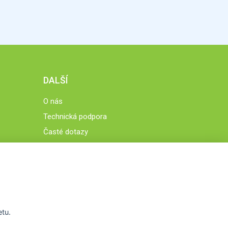
DALŠÍ
O nás
Technická podpora
Časté dotazy
Normy a zásady fungování STOBklubu
Členové STOBklubu
Zásady nakládání s osobními údaji
Otestujte se
Spočítejte si
etu.
Výzva 52