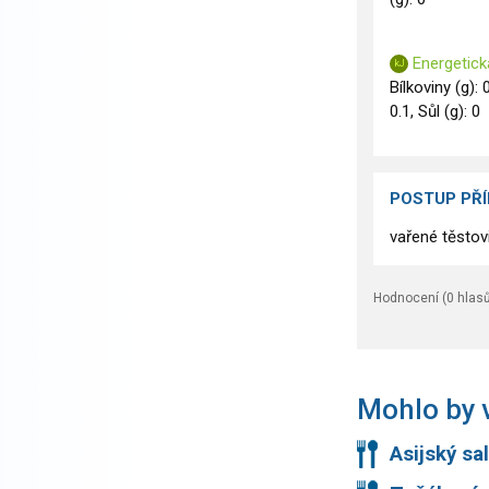
Energetická
Bílkoviny (g): 
0.1, Sůl (g): 0
POSTUP PŘ
vařené těstov
Hodnocení (
0
hlasů
Mohlo by v
Asijský sa