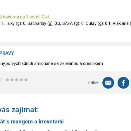
 hodnota na 1 porci: 7 kJ
0.1, Tuky (g): 0, Sacharidy (g): 0.3, SAFA (g): 0, Cukry (g): 0.1, Vláknina (
ÍPRAVY
iny,po vychladnutí smíchané se zeleninou a dresinkem
):
Sdílet:
ás zajímat:
lát s mangem a krevetami