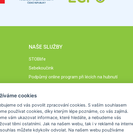
NAŠE SLUŽBY
STOBlife
Sebekoučink
Podpůrný online program při lécích na hubnutí
STOB.cz
žíváme cookies
ebujeme od vás
povolit zpracování cookies
. S vaším souhlasem
me používat cookies, díky kterým lépe poznáme,
co vás zajímá
.
eme vám ukazovat
informace, které hledáte
, a nebudeme vás
žovat těmi ostatními. Jak na našem webu, tak i v reklamě na intern
 souhlas můžete kdykoliv odvolat. Na našem webu
používáme