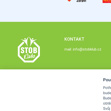
KONTAKT
mail:
info@stobklub.cz
Pou
Potř
bude
Bud
obtě
Svůj