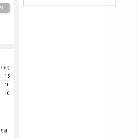
ět
g/ml)
15
10
10
 Sůl