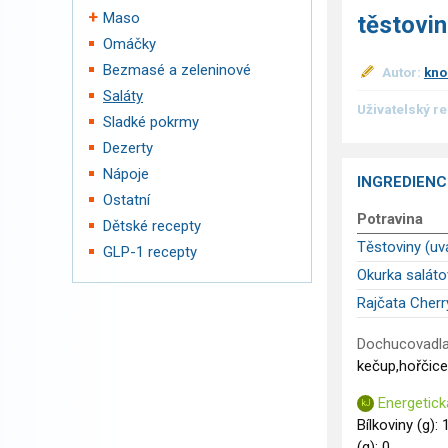
Maso
těstovin
Omáčky
Bezmasé a zeleninové
Autor:
kno
Saláty
Uživatelský r
Sladké pokrmy
Dezerty
Nápoje
INGREDIENC
Ostatní
Potravina
Dětské recepty
Těstoviny (uv
GLP-1 recepty
Okurka saláto
Rajčata Cherr
Dochucovadla
kečup,hořčice
Energetick
Bílkoviny (g): 
(g): 0