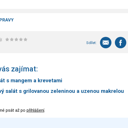
ÍPRAVY
):
Sdílet:
ás zajímat:
lát s mangem a krevetami
ý salát s grilovanou zeleninou a uzenou makrelou
né psát až po
přihlášení
.