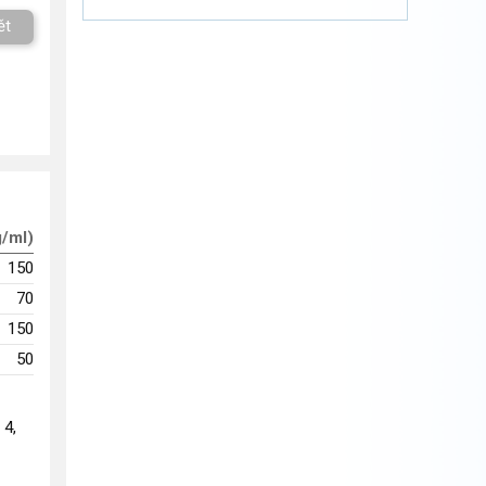
ět
g/ml)
150
70
150
50
 4,