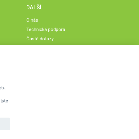
DALŠÍ
O nás
Technická podpora
Časté dotazy
Normy a zásady fungování STOBklubu
Členové STOBklubu
Zásady nakládání s osobními údaji
Otestujte se
Spočítejte si
etu.
Výzva 52
jste
WWW.STOB.CZ
,
WWW.HRAVEZIJZDRAVE.CZ