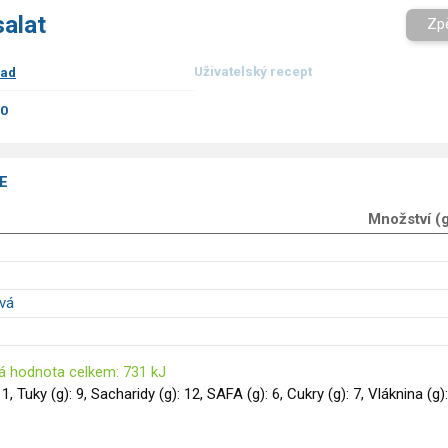
salat
Zp
Uživatelský recept
ad
00
E
Množství (
vá
á hodnota celkem: 731 kJ
11, Tuky (g): 9, Sacharidy (g): 12, SAFA (g): 6, Cukry (g): 7, Vláknina (g):