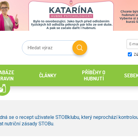
Zů
ABÁZE
PŘÍBĚHY O
ČLÁNKY
SEBE
RAVIN
HUBNUTÍ
dná se o recept uživatele STOBklubu, který neprochází kontrolou
t nutriční zásady STOBu.