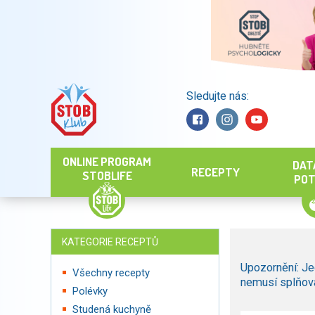
Sledujte nás:
Hledat
ONLINE PROGRAM
DAT
RECEPTY
STOBLIFE
POT
KATEGORIE RECEPTŮ
Upozornění: Je
Všechny recepty
nemusí splňova
Polévky
Studená kuchyně