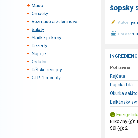
Maso
šopsky 
Omáčky
Bezmasé a zeleninové
Autor:
pan
Saláty
Porce:
1.
Sladké pokrmy
Dezerty
Nápoje
INGREDIENC
Ostatní
Potravina
Dětské recepty
Rajčata
GLP-1 recepty
Paprika bílá
Okurka saláto
Balkánský sýr
Energetick
Bílkoviny (g): 
Sůl (g): 2