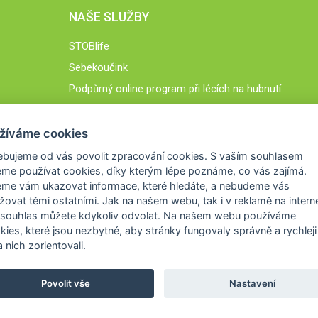
NAŠE SLUŽBY
STOBlife
Sebekoučink
Podpůrný online program při lécích na hubnutí
STOB.cz
žíváme cookies
ebujeme od vás
povolit zpracování cookies
. S vaším souhlasem
me používat cookies, díky kterým lépe poznáme,
co vás zajímá
.
eme vám ukazovat
informace, které hledáte
, a nebudeme vás
žovat těmi ostatními. Jak na našem webu, tak i v reklamě na intern
 souhlas můžete kdykoliv odvolat. Na našem webu
používáme
okies, které jsou nezbytné
, aby stránky fungovaly správně a rychleji 
 nich zorientovali.
Povolit vše
Nastavení