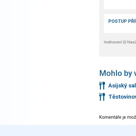
POSTUP PŘ
Hodnocení (
0
hlasů
Mohlo by v
Asijský sa
Těstovinov
Komentáře je mož