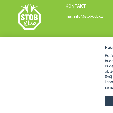
KONTAKT
mail:
info@stobklub.cz
Pou
Potř
bude
Bud
obtě
Svůj
i co
se na
COPYRIGHT © 2026
STOB KLUB