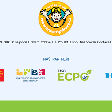
TOBklub se podílí Hravě žij zdravě z. s. Projekt je spolufinancován z dotac
NAŠI PARTNEŘI