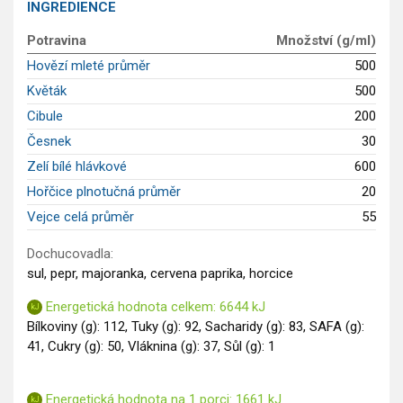
INGREDIENCE
Saláty
Potravina
Množství (g/ml)
Sladké pokrmy
Hovězí mleté průměr
500
Dezerty
Květák
500
Nápoje
Ostatní
Cibule
200
Dětské recepty
Česnek
30
GLP-1 recepty
Zelí bílé hlávkové
600
Hořčice plnotučná průměr
20
Vejce celá průměr
55
Dochucovadla:
sul, pepr, majoranka, cervena paprika, horcice
Energetická hodnota celkem: 6644 kJ
Bílkoviny (g): 112, Tuky (g): 92, Sacharidy (g): 83, SAFA (g):
41, Cukry (g): 50, Vláknina (g): 37, Sůl (g): 1
Energetická hodnota na 1 porci: 1661 kJ