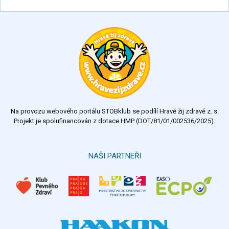
Na provozu webového portálu STOBklub se podílí Hravě žij zdravě z. s.
Projekt je spolufinancován z dotace HMP (DOT/81/01/002536/2025).
NAŠI PARTNEŘI