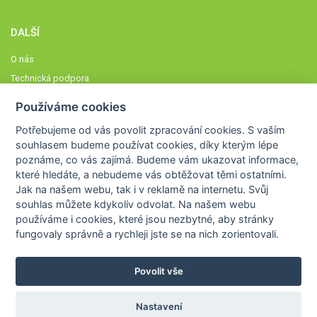
DALŠÍ
O nás
Technická podpora
Časté dotazy
Používáme cookies
Normy a zásady fungování STOBklubu
Potřebujeme od vás
povolit zpracování cookies
. S vaším
Členové STOBklubu
souhlasem budeme používat cookies, díky kterým lépe
Zásady nakládání s osobními údaji
poznáme,
co vás zajímá
. Budeme vám ukazovat
informace,
které hledáte
, a nebudeme vás obtěžovat těmi ostatními.
Otestujte se
Jak na našem webu, tak i v reklamě na internetu. Svůj
Spočítejte si
souhlas můžete kdykoliv odvolat. Na našem webu
Výzva 52
používáme i cookies, které jsou nezbytné
, aby stránky
fungovaly správně a rychleji jste se na nich zorientovali.
Povolit vše
COPYRIGHT © 2026
STOB
WWW.STOB.CZ
,
KLUB
WWW.HRAVEZIJZDRAVE.CZ
Nastavení