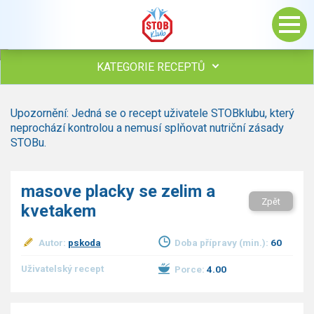
KATEGORIE RECEPTŮ
Všechny recepty
Upozornění: Jedná se o recept uživatele STOBklubu, který
Polévky
neprochází kontrolou a nemusí splňovat nutriční zásady
Studená kuchyně
STOBu.
Maso
drůbež
masove placky se zelim a
hovězí, telecí
Zpět
kvetakem
vepřové
vnitřnosti
ryby
Autor:
pskoda
Doba přípravy (min.):
60
zvěřina
Uživatelský recept
Porce:
4.00
ostatní maso
Omáčky
Bezmasé a zeleninové