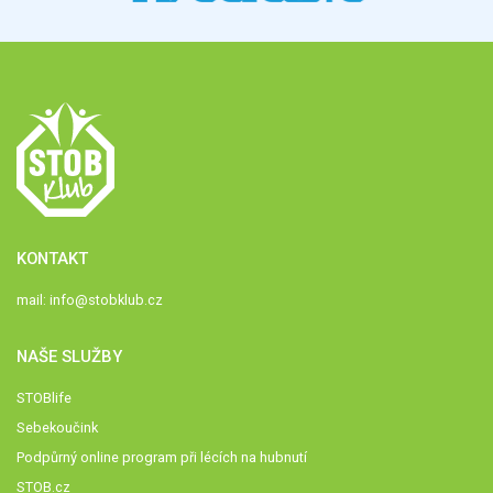
KONTAKT
mail:
info@stobklub.cz
NAŠE SLUŽBY
STOBlife
Sebekoučink
Podpůrný online program při lécích na hubnutí
STOB.cz