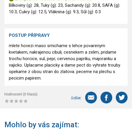
Bílkoviny (g): 28, Tuky (g): 23, Sacharidy (g): 20.8, SAFA (g):
10.3, Cukry (g): 12.5, Vláknina (g): 9.3, Sůl (g): 0.3
POSTUP PŘÍPRAVY
mlete hovezi maso smichame s lehce povarenym
kvetakem, nakrajenou cibuli, cesnekem a zelim, pridame
trochu horcice, sul, pepr, cervenou papriku, majoranku a
vajicko. Uplacame placicky a dame pect do vyhrate trouby.
opekame z obou stran do zlatova. peceme na plechu s
pecicim papirem.
Hodnocení (
0
hlasů):
Sdílet:
Mohlo by vás zajímat: