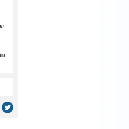
g):
nina