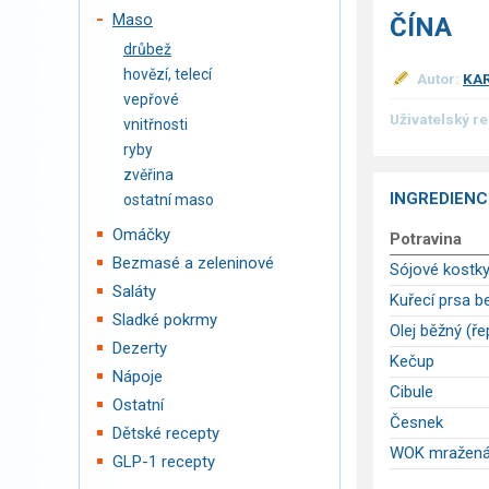
Maso
ČÍNA
drůbež
hovězí, telecí
Autor:
KA
vepřové
Uživatelský r
vnitřnosti
ryby
zvěřina
INGREDIENC
ostatní maso
Omáčky
Potravina
Bezmasé a zeleninové
Sójové kostky,
Saláty
Kuřecí prsa b
Sladké pokrmy
Olej běžný (ř
Dezerty
Kečup
Nápoje
Cibule
Ostatní
Česnek
Dětské recepty
WOK mražená 
GLP-1 recepty