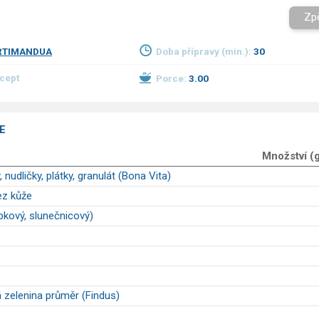
Zp
RTIMANDUA
Doba přípravy (min.):
30
ecept
Porce:
3.00
E
Množství (
 nudličky, plátky, granulát (Bona Vita)
ez kůže
epkový, slunečnicový)
zelenina průměr (Findus)