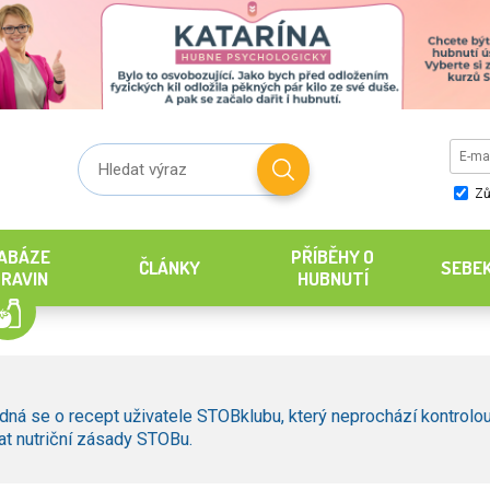
Zů
ABÁZE
PŘÍBĚHY O
ČLÁNKY
SEBE
RAVIN
HUBNUTÍ
dná se o recept uživatele STOBklubu, který neprochází kontrolou
t nutriční zásady STOBu.