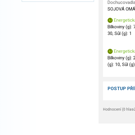
Dochucovadla
SOJOVÁ OMÁČ
Energetick
Bílkoviny (g): 
30, Sůl (g): 1
Energetick
Bílkoviny (g): 
(g): 10, Sůl (g)
POSTUP PŘ
Hodnocení (
0
hlasů