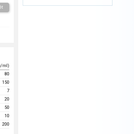
ět
g/ml)
80
150
7
20
50
10
200