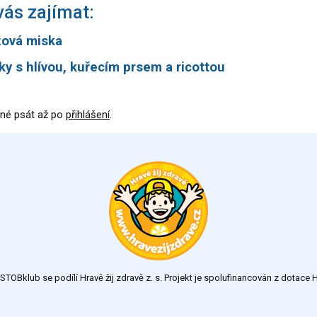
ás zajímat:
žová miska
y s hlívou, kuřecím prsem a ricottou
né psát až po
přihlášení
.
TOBklub se podílí Hravě žij zdravě z. s. Projekt je spolufinancován z dotac