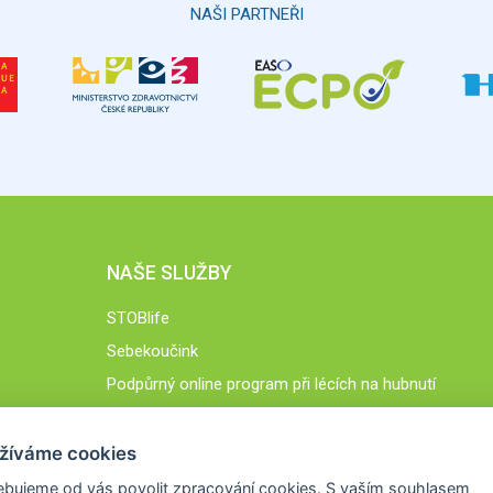
NAŠI PARTNEŘI
NAŠE SLUŽBY
STOBlife
Sebekoučink
Podpůrný online program při lécích na hubnutí
STOB.cz
žíváme cookies
ebujeme od vás
povolit zpracování cookies
. S vaším souhlasem