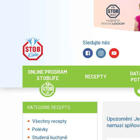
Sledujte nás:
Hledat
ONLINE PROGRAM
DAT
RECEPTY
STOBLIFE
POT
KATEGORIE RECEPTŮ
Upozornění: Je
Všechny recepty
nemusí splňova
Polévky
Studená kuchyně