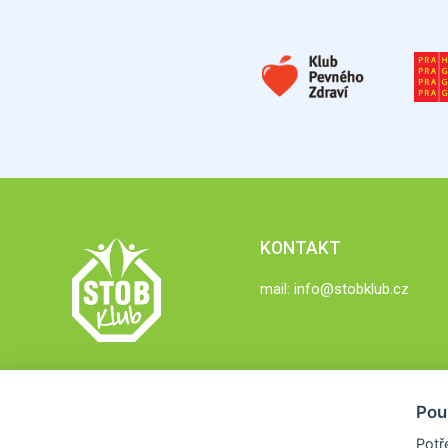
KONTAKT
mail:
info@stobklub.cz
Pou
Potř