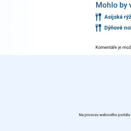
Mohlo by v
Asijská rý
Dýňové nok
Komentáře je mož
Na provozu webového portálu S