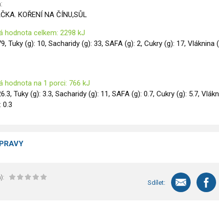
:
KA. KOŘENÍ NA ČÍNU,SŮL
á hodnota celkem: 2298 kJ
79, Tuky (g): 10, Sacharidy (g): 33, SAFA (g): 2, Cukry (g): 17, Vláknina (
á hodnota na 1 porci: 766 kJ
26.3, Tuky (g): 3.3, Sacharidy (g): 11, SAFA (g): 0.7, Cukry (g): 5.7, Vlák
: 0.3
ÍPRAVY
):
Sdílet: