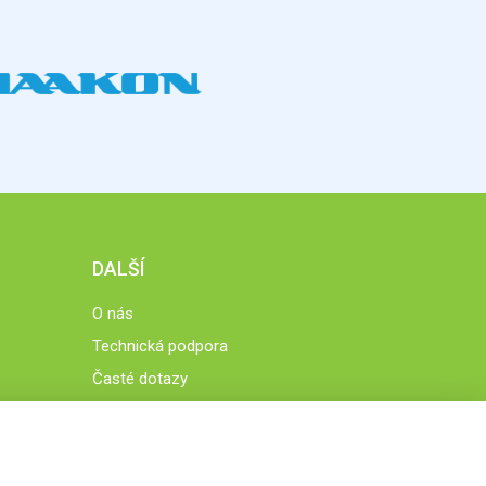
DALŠÍ
O nás
Technická podpora
Časté dotazy
Normy a zásady fungování STOBklubu
Členové STOBklubu
Zásady nakládání s osobními údaji