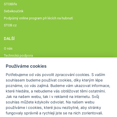
STOBlife
Sebekoučink
Podpůrný online program při lécích na hubnutí
STOB.cz
DALŠÍ
O nás
Technická podpora
Časté dotazy
Používáme cookies
Normy a zásady fungování STOBklubu
Potřebujeme od vás
povolit zpracování cookies
. S vaším
Členové STOBklubu
souhlasem budeme používat cookies, díky kterým lépe
Zásady nakládání s osobními údaji
poznáme,
co vás zajímá
. Budeme vám ukazovat
informace,
které hledáte
, a nebudeme vás obtěžovat těmi ostatními.
Otestujte se
Jak na našem webu, tak i v reklamě na internetu. Svůj
Spočítejte si
souhlas můžete kdykoliv odvolat. Na našem webu
Výzva 52
používáme i cookies, které jsou nezbytné
, aby stránky
fungovaly správně a rychleji jste se na nich zorientovali.