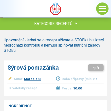
KATEGORIE RECEPTŮ
Všechny recepty
Upozornění: Jedná se o recept uživatele STOBklubu, který
Polévky
neprochází kontrolou a nemusí splňovat nutriční zásady
Studená kuchyně
STOBu.
Maso
Omáčky
Sýrová pomazánka
Zpět
Bezmasé a zeleninové
Saláty
Autor:
Marcela65
Doba přípravy (min.):
5
Sladké pokrmy
Dezerty
Uživatelský recept
Porce:
10.00
Nápoje
Ostatní
INGREDIENCE
Dětské recepty