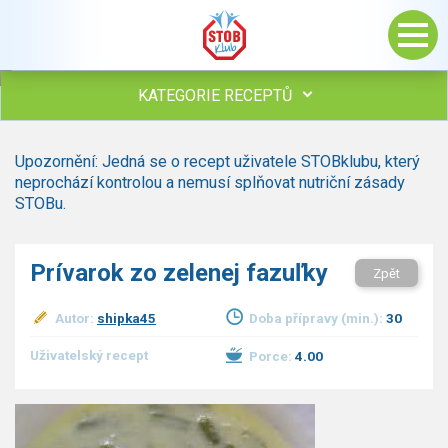
KATEGORIE RECEPTŮ
Všechny recepty
Upozornění: Jedná se o recept uživatele STOBklubu, který
Polévky
neprochází kontrolou a nemusí splňovat nutriční zásady
Studená kuchyně
STOBu.
Maso
Omáčky
Prívarok zo zelenej fazuľky
Zpět
Bezmasé a zeleninové
Saláty
Autor:
shipka45
Doba přípravy (min.):
30
Sladké pokrmy
Dezerty
Uživatelský recept
Porce:
4.00
Nápoje
Ostatní
Dětské recepty