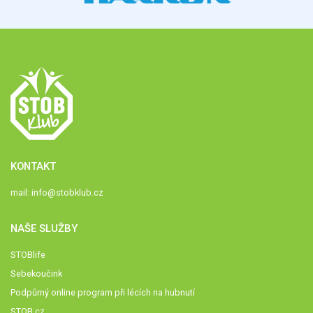
KONTAKT
mail:
info@stobklub.cz
NAŠE SLUŽBY
STOBlife
Sebekoučink
Podpůrný online program při lécích na hubnutí
STOB.cz