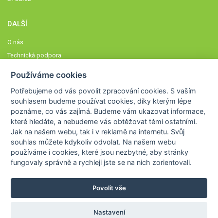
DALŠÍ
O nás
Technická podpora
Časté dotazy
Používáme cookies
Normy a zásady fungování STOBklubu
Potřebujeme od vás
povolit zpracování cookies
. S vaším
Členové STOBklubu
souhlasem budeme používat cookies, díky kterým lépe
Zásady nakládání s osobními údaji
poznáme,
co vás zajímá
. Budeme vám ukazovat
informace,
které hledáte
, a nebudeme vás obtěžovat těmi ostatními.
Otestujte se
Jak na našem webu, tak i v reklamě na internetu. Svůj
Spočítejte si
souhlas můžete kdykoliv odvolat. Na našem webu
Výzva 52
používáme i cookies, které jsou nezbytné
, aby stránky
fungovaly správně a rychleji jste se na nich zorientovali.
Povolit vše
COPYRIGHT © 2026
STOB
WWW.STOB.CZ
,
KLUB
WWW.HRAVEZIJZDRAVE.CZ
Nastavení