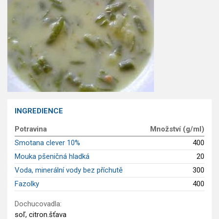
GLP-1 recepty
INGREDIENCE
Potravina
Množství (g/ml)
Smotana clever 10%
400
Mouka pšeničná hladká
20
Voda, minerální vody bez příchutě
300
Fazolky
400
Dochucovadla:
soľ, citron.šťava