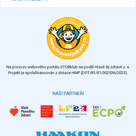
Na provozu webového portálu STOBklub se podílí Hravě žij zdravě z. s.
Projekt je spolufinancován z dotace HMP (DOT/81/01/002536/2025).
NAŠI PARTNEŘI