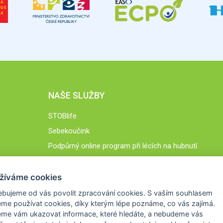
NAŠE SLUŽBY
STOBlife
Sebekoučink
Podpůrný online program při lécích na hubnutí
STOB.cz
žíváme cookies
ebujeme od vás
povolit zpracování cookies
. S vaším souhlasem
me používat cookies, díky kterým lépe poznáme,
co vás zajímá
.
eme vám ukazovat
informace, které hledáte
, a nebudeme vás