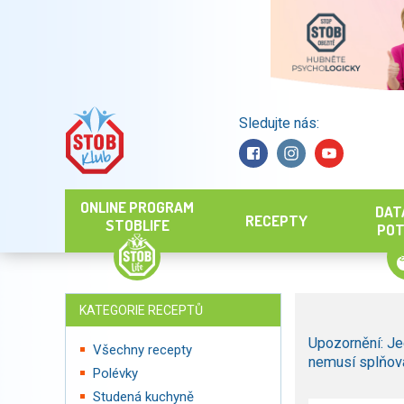
Sledujte nás:
Hledat
ONLINE PROGRAM
DAT
RECEPTY
STOBLIFE
POT
KATEGORIE RECEPTŮ
Upozornění: Je
Všechny recepty
nemusí splňova
Polévky
Studená kuchyně