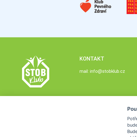
KONTAKT
mail:
info@stobklub.cz
Pou
Potř
bude
Bud