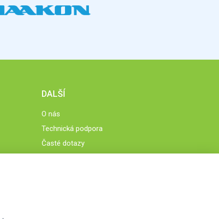
DALŠÍ
O nás
Technická podpora
Časté dotazy
Normy a zásady fungování STOBklubu
Členové STOBklubu
Zásady nakládání s osobními údaji
Otestujte se
Spočítejte si