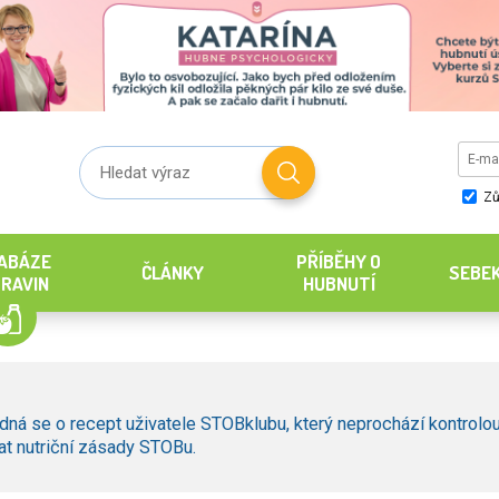
Zů
ABÁZE
PŘÍBĚHY O
ČLÁNKY
SEBE
RAVIN
HUBNUTÍ
dná se o recept uživatele STOBklubu, který neprochází kontrolou
t nutriční zásady STOBu.