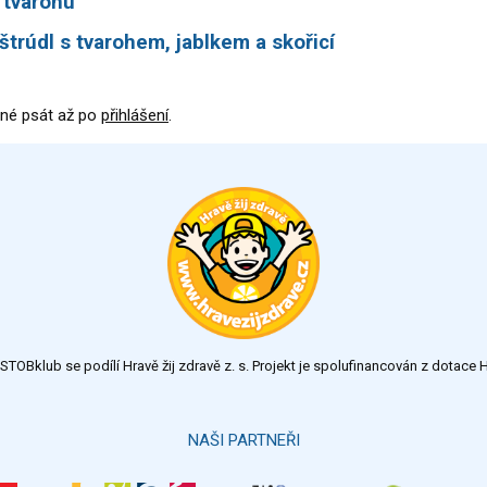
z tvarohu
 štrúdl s tvarohem, jablkem a skořicí
né psát až po
přihlášení
.
TOBklub se podílí Hravě žij zdravě z. s. Projekt je spolufinancován z dotac
NAŠI PARTNEŘI