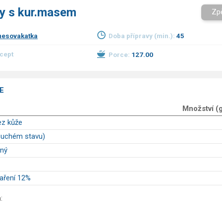
ny s kur.masem
Zp
mesovakatka
Doba přípravy (min.):
45
ecept
Porce:
127.00
E
Množství (
ez kůže
suchém stavu)
ný
aření 12%
: