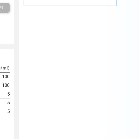
ět
g/ml)
100
100
5
5
5