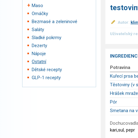
Maso
testovi
Omáčky
Bezmasé a zeleninové
Autor:
kli
Saláty
Uživatelský r
Sladké pokrmy
Dezerty
Nápoje
INGREDIENC
Ostatní
Potravina
Dětské recepty
Kuřecí prsa b
GLP-1 recepty
Těstoviny (v 
Hrášek mraže
Pór
Smetana na v
Dochucovadla
kari,sul, pepr