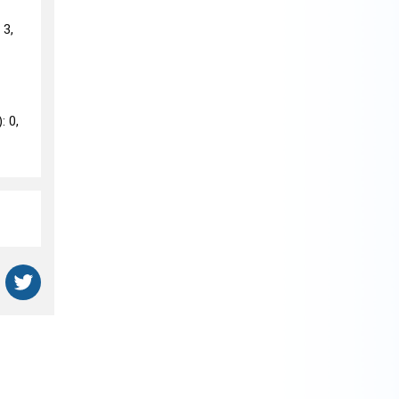
 3,
: 0,