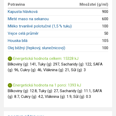
GLP-1 recepty
Potravina
Množství (g/ml)
Kapusta hlávková
900
Mleté maso na sekanou
600
Mléko trvanlivé polotučné (1,5 % tuku)
100
Vejce celá průměr
50
Houska bílá
105
Olej běžný (řepkový, slunečnicový)
100
Energetická hodnota celkem: 15328 kJ
Bílkoviny (g): 141, Tuky (g): 297, Sacharidy (g): 122, SAFA
(g): 96, Cukry (g): 46, Vláknina (g): 21, Sůl (g): 3
Energetická hodnota na 1 porci: 1393 kJ
Bílkoviny (g): 12.8, Tuky (g): 27, Sacharidy (g): 11.1, SAFA
(g): 8.7, Cukry (g): 4.2, Vláknina (g): 1.9, Sůl (g): 0.3