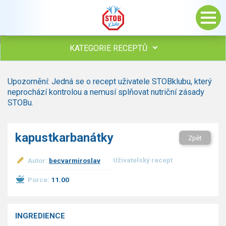
KATEGORIE RECEPTŮ
Všechny recepty
Upozornění: Jedná se o recept uživatele STOBklubu, který
Polévky
neprochází kontrolou a nemusí splňovat nutriční zásady
Studená kuchyně
STOBu.
Maso
Omáčky
kapustkarbanátky
Zpět
Bezmasé a zeleninové
Saláty
Uživatelský recept
Autor:
becvarmiroslav
Sladké pokrmy
Dezerty
Porce:
11.00
Nápoje
Ostatní
INGREDIENCE
Dětské recepty