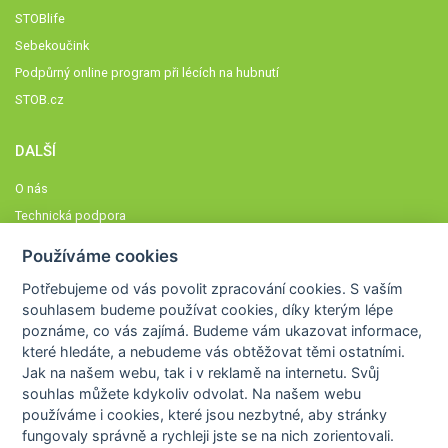
STOBlife
Sebekoučink
Podpůrný online program při lécích na hubnutí
STOB.cz
DALŠÍ
O nás
Technická podpora
Časté dotazy
Používáme cookies
Normy a zásady fungování STOBklubu
Potřebujeme od vás
povolit zpracování cookies
. S vaším
Členové STOBklubu
souhlasem budeme používat cookies, díky kterým lépe
Zásady nakládání s osobními údaji
poznáme,
co vás zajímá
. Budeme vám ukazovat
informace,
které hledáte
, a nebudeme vás obtěžovat těmi ostatními.
Otestujte se
Jak na našem webu, tak i v reklamě na internetu. Svůj
Spočítejte si
souhlas můžete kdykoliv odvolat. Na našem webu
Výzva 52
používáme i cookies, které jsou nezbytné
, aby stránky
fungovaly správně a rychleji jste se na nich zorientovali.