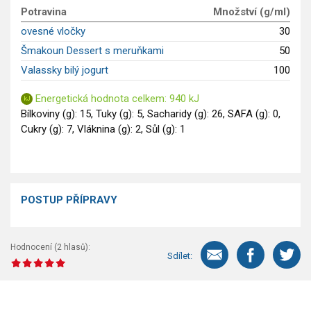
GLP-1 recepty
Potravina
Množství (g/ml)
ovesné vločky
30
Šmakoun Dessert s meruňkami
50
Valassky bilý jogurt
100
Energetická hodnota celkem: 940 kJ
Bílkoviny (g): 15, Tuky (g): 5, Sacharidy (g): 26, SAFA (g): 0,
Cukry (g): 7, Vláknina (g): 2, Sůl (g): 1
POSTUP PŘÍPRAVY
Hodnocení (
2
hlasů):
Sdílet: