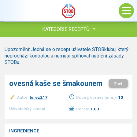
KATEGORIE RECEPTŮ
Všechny recepty
Upozornění: Jedná se o recept uživatele STOBklubu, který
Polévky
neprochází kontrolou a nemusí splňovat nutriční zásady
Studená kuchyně
STOBu.
Maso
Omáčky
ovesná kaše se šmakounem
Zpět
Bezmasé a zeleninové
Saláty
Autor:
terez217
Doba přípravy (min.):
10
Sladké pokrmy
Dezerty
Uživatelský recept
Porce:
1.00
Nápoje
Ostatní
INGREDIENCE
Dětské recepty