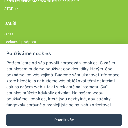
Podpůrný online program při lécích na hubnutí
STOB.cz
DALŠÍ
O nás
Technická podpora
Časté dotazy
Používáme cookies
Normy a zásady fungování STOBklubu
Potřebujeme od vás
povolit zpracování cookies
. S vaším
Členové STOBklubu
souhlasem budeme používat cookies, díky kterým lépe
Zásady nakládání s osobními údaji
poznáme,
co vás zajímá
. Budeme vám ukazovat
informace,
které hledáte
, a nebudeme vás obtěžovat těmi ostatními.
Otestujte se
Jak na našem webu, tak i v reklamě na internetu. Svůj
Spočítejte si
souhlas můžete kdykoliv odvolat. Na našem webu
Výzva 52
používáme i cookies, které jsou nezbytné
, aby stránky
fungovaly správně a rychleji jste se na nich zorientovali.
Povolit vše