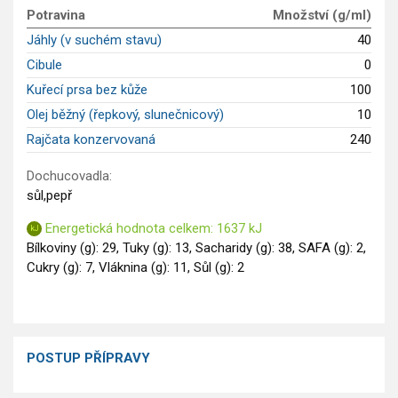
Potravina
Množství (g/ml)
Saláty
Jáhly (v suchém stavu)
40
Sladké pokrmy
Cibule
0
Dezerty
Kuřecí prsa bez kůže
100
Nápoje
Ostatní
Olej běžný (řepkový, slunečnicový)
10
Dětské recepty
Rajčata konzervovaná
240
GLP-1 recepty
Dochucovadla:
sůl,pepř
Energetická hodnota celkem: 1637 kJ
Bílkoviny (g): 29, Tuky (g): 13, Sacharidy (g): 38, SAFA (g): 2,
Cukry (g): 7, Vláknina (g): 11, Sůl (g): 2
POSTUP PŘÍPRAVY