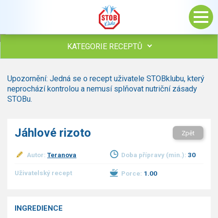
KATEGORIE RECEPTŮ
Všechny recepty
Upozornění: Jedná se o recept uživatele STOBklubu, který
Polévky
neprochází kontrolou a nemusí splňovat nutriční zásady
Studená kuchyně
STOBu.
Maso
drůbež
Jáhlové rizoto
Zpět
hovězí, telecí
vepřové
Autor:
Teranova
Doba přípravy (min.):
30
vnitřnosti
ryby
Uživatelský recept
Porce:
1.00
zvěřina
ostatní maso
Omáčky
INGREDIENCE
Bezmasé a zeleninové