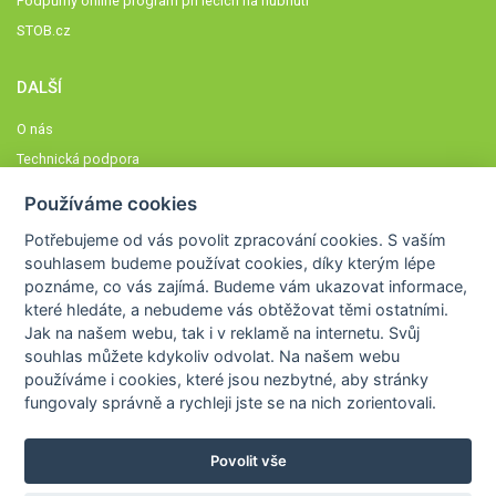
Podpůrný online program při lécích na hubnutí
STOB.cz
DALŠÍ
O nás
Technická podpora
Časté dotazy
Používáme cookies
Normy a zásady fungování STOBklubu
Potřebujeme od vás
povolit zpracování cookies
. S vaším
Členové STOBklubu
souhlasem budeme používat cookies, díky kterým lépe
Zásady nakládání s osobními údaji
poznáme,
co vás zajímá
. Budeme vám ukazovat
informace,
které hledáte
, a nebudeme vás obtěžovat těmi ostatními.
Otestujte se
Jak na našem webu, tak i v reklamě na internetu. Svůj
Spočítejte si
souhlas můžete kdykoliv odvolat. Na našem webu
Výzva 52
používáme i cookies, které jsou nezbytné
, aby stránky
fungovaly správně a rychleji jste se na nich zorientovali.
Povolit vše
COPYRIGHT © 2026
STOB
WWW.STOB.CZ
,