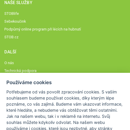
NAŠE SLUŽBY
STOBlife
Sebekoučink
Podpůrný online program při lécích na hubnutí
STOB.cz
DALŠÍ
O nás
Technická podpora
Časté dotazy
Používáme cookies
Normy a zásady fungování STOBklubu
Potřebujeme od vás
povolit zpracování cookies
. S vaším
Členové STOBklubu
souhlasem budeme používat cookies, díky kterým lépe
Zásady nakládání s osobními údaji
poznáme,
co vás zajímá
. Budeme vám ukazovat
informace,
které hledáte
, a nebudeme vás obtěžovat těmi ostatními.
Otestujte se
Jak na našem webu, tak i v reklamě na internetu. Svůj
Spočítejte si
souhlas můžete kdykoliv odvolat. Na našem webu
Výzva 52
používáme i cookies, které jsou nezbytné
, aby stránky