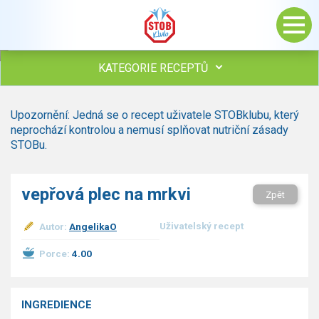
KATEGORIE RECEPTŮ
Všechny recepty
Upozornění: Jedná se o recept uživatele STOBklubu, který
Polévky
neprochází kontrolou a nemusí splňovat nutriční zásady
Studená kuchyně
STOBu.
Maso
drůbež
vepřová plec na mrkvi
Zpět
hovězí, telecí
vepřové
Uživatelský recept
Autor:
AngelikaO
vnitřnosti
ryby
Porce:
4.00
zvěřina
ostatní maso
Omáčky
INGREDIENCE
Bezmasé a zeleninové