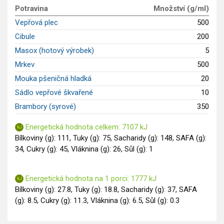
Potravina
Množství (g/ml)
Saláty
Vepřová plec
500
Sladké pokrmy
Cibule
200
Dezerty
Masox (hotový výrobek)
5
Nápoje
Ostatní
Mrkev
500
Dětské recepty
Mouka pšeničná hladká
20
GLP-1 recepty
Sádlo vepřové škvařené
10
Brambory (syrové)
350
Energetická hodnota celkem: 7107 kJ
Bílkoviny (g): 111, Tuky (g): 75, Sacharidy (g): 148, SAFA (g):
34, Cukry (g): 45, Vláknina (g): 26, Sůl (g): 1
Energetická hodnota na 1 porci: 1777 kJ
Bílkoviny (g): 27.8, Tuky (g): 18.8, Sacharidy (g): 37, SAFA
(g): 8.5, Cukry (g): 11.3, Vláknina (g): 6.5, Sůl (g): 0.3