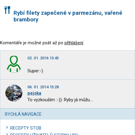
Rybí filety zapečené v parmezánu, vařené
brambory
Komentáře je možné psát až po
přihlášení
.
02. 01. 2016 13:45
Super:-)
06. 01. 2014 15:28
pejska
To vyzkouším :-)). Ryby já můžu....
RYCHLÁ NAVIGACE
RECEPTY STOB