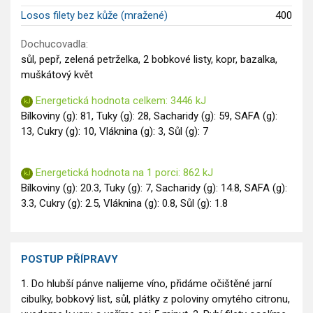
Losos filety bez kůže (mražené)
400
Dochucovadla:
sůl, pepř, zelená petrželka, 2 bobkové listy, kopr, bazalka,
muškátový květ
Energetická hodnota celkem: 3446 kJ
Bílkoviny (g): 81, Tuky (g): 28, Sacharidy (g): 59, SAFA (g):
13, Cukry (g): 10, Vláknina (g): 3, Sůl (g): 7
Energetická hodnota na 1 porci: 862 kJ
Bílkoviny (g): 20.3, Tuky (g): 7, Sacharidy (g): 14.8, SAFA (g):
3.3, Cukry (g): 2.5, Vláknina (g): 0.8, Sůl (g): 1.8
POSTUP PŘÍPRAVY
1. Do hlubší pánve nalijeme víno, přidáme očištěné jarní
cibulky, bobkový list, sůl, plátky z poloviny omytého citronu,