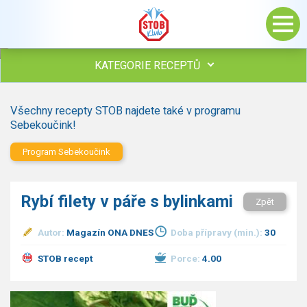
KATEGORIE RECEPTŮ
Všechny recepty
Všechny recepty STOB najdete také v programu
Polévky
Sebekoučink!
Studená kuchyně
Program Sebekoučink
Maso
drůbež
hovězí, telecí
Rybí filety v páře s bylinkami
Zpět
vepřové
vnitřnosti
Autor:
Magazín ONA DNES
Doba přípravy (min.):
30
ryby
zvěřina
STOB recept
Porce:
4.00
ostatní maso
Omáčky
Bezmasé a zeleninové