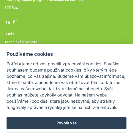
STOB.cz
DALŠÍ
O nás
Technická podpora
Časté dotazy
Používáme cookies
Normy a zásady fungování STOBklubu
Potřebujeme od vás
povolit zpracování cookies
. S vaším
Členové STOBklubu
souhlasem budeme používat cookies, díky kterým lépe
Zásady nakládání s osobními údaji
poznáme,
co vás zajímá
. Budeme vám ukazovat
informace,
které hledáte
, a nebudeme vás obtěžovat těmi ostatními.
Otestujte se
Jak na našem webu, tak i v reklamě na internetu. Svůj
Spočítejte si
souhlas můžete kdykoliv odvolat. Na našem webu
Výzva 52
používáme i cookies, které jsou nezbytné
, aby stránky
fungovaly správně a rychleji jste se na nich zorientovali.
Povolit vše
COPYRIGHT © 2026
STOB
WWW.STOB.CZ
,