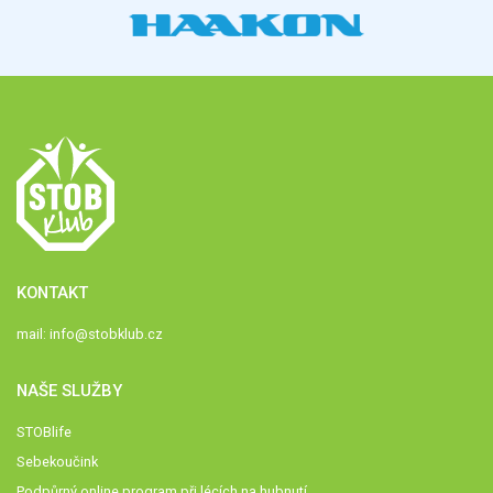
KONTAKT
mail:
info@stobklub.cz
NAŠE SLUŽBY
STOBlife
Sebekoučink
Podpůrný online program při lécích na hubnutí