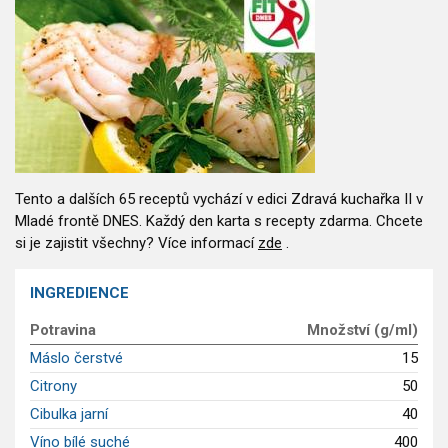
Saláty
Sladké pokrmy
Dezerty
Nápoje
Ostatní
Dětské recepty
GLP-1 recepty
Tento a dalších 65 receptů vychází v edici Zdravá kuchařka II v
Mladé frontě DNES. Každý den karta s recepty zdarma. Chcete
si je zajistit všechny? Více informací
zde
.
INGREDIENCE
Potravina
Množství (g/ml)
Máslo čerstvé
15
Citrony
50
Cibulka jarní
40
Víno bílé suché
400