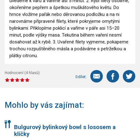
uvedeme k varu a vaříme asi 5 minut. 2. Rybí filety osolíme,
okořeníme pepřem a špetkou muškátového květu. Do
hrnce vložíme pařák nebo děrovanou podložku a na ni
narovnáme připravené filety, které pokryjeme omytými
bylinkami. Přiklopíme poklicí a vaříme v páře asi 15–20
minut, podle výšky masa. Tekutina během vaření nesmí
dosahovat až k rybě. 3. Uvařené filety vyjmeme, pokapeme
trochou rozpuštěného másla a podáváme s petrželkou a
plátky citronu.
Hodnocení (
4
hlasů):
Sdílet:
Mohlo by vás zajímat:
Bulgurový bylinkový bowl s lososem a
klíčky