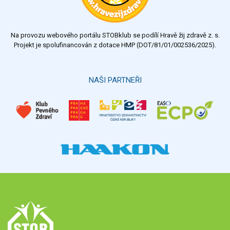
Na provozu webového portálu STOBklub se podílí Hravě žij zdravě z. s.
Projekt je spolufinancován z dotace HMP (DOT/81/01/002536/2025).
NAŠI PARTNEŘI