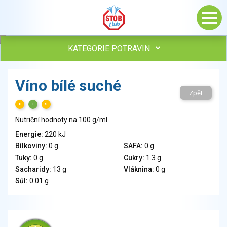
KATEGORIE POTRAVIN
Maso, drůbež, ryby, uzeniny
Víno bílé suché
Vejce
Zpět
Mléko
H
T
S
Mléčné výrobky
Nutriční hodnoty na 100 g/ml
Sýry
Energie:
220 kJ
Veganské a vegetariánské výrobky
Bílkoviny:
0 g
SAFA:
0 g
Tuky
Tuky:
0 g
Cukry:
1.3 g
Obiloviny, mouka, cereální výrobky
Sacharidy:
13 g
Vláknina:
0 g
Chléb, pečivo, křehké chleby, pufované výrobky
Sůl:
0.01 g
Přílohy
Ovoce
Ořechy, semena