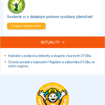
Zelenina
Brambory, luštěniny, houby
Sladkosti, slané výrobky
Sestavte si z databáze potravin vyvážený jídelníček!
Zmrzliny
Program Sebekoučink
Ochucovadla, přísady, sladidla
Sušené směsi
Polotovary, hotové pokrmy
AKTUALITY
Proteinové výrobky, doplňky stravy
Nápoje nealkoholické
Hubněte s podporou lektorky a skupiny v kurzech STOBu
Nápoje alkoholické
Chcete poradit s hubnutím? Najděte si odborníka STOBu ve
Restaurace, jídelny, hotová jídla
svém regionu
Fastfood
Studená kuchyně, lahůdkářské výrobky