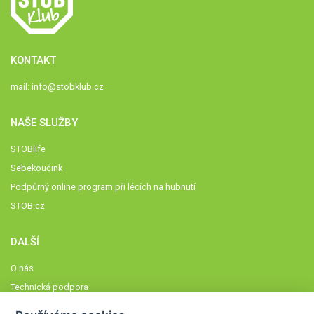
KONTAKT
mail:
info@stobklub.cz
NAŠE SLUŽBY
STOBlife
Sebekoučink
Podpůrný online program při lécích na hubnutí
STOB.cz
DALŠÍ
O nás
Technická podpora
Časté dotazy