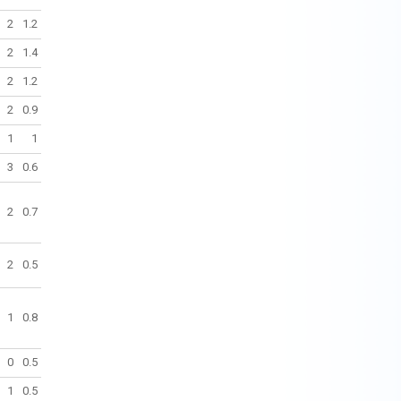
2
1.2
2
1.4
2
1.2
2
0.9
1
1
3
0.6
2
0.7
2
0.5
1
0.8
0
0.5
1
0.5