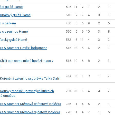
505
11
7
3
2
1
ězí guláš Hamé
610
7
12
4
3
1
lupářský guláš Hamé
480
5
6
9
2
5
o s párkem
590
5
9
10
3
8
o s uzeninou Hamé
562
6
11
4
3
2
arský guláš Hamé
515
12
6
4
2
3
ks & Spencer Hovězí bolognese
515
10
6
8
2
3
hilli con carne mleté hovězí maso v
e
234
2
1
9
1
2
Kořeněná zeleninová polévka Tarka Dahl
703
13
11
4
4
2
Kousky tepelně upravených kuřecích
cké omáčce
236
1
4
5
2
1
ks & Spencer Krémová chřestová polévka
270
1
4
7
1
5
ks & Spencer Krémová rajčatová polévka