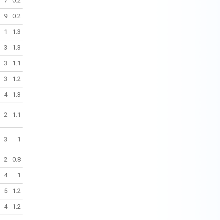
7
0.2
9
0.2
1
1.3
3
1.3
3
1.1
3
1.2
4
1.3
2
1.1
3
1
2
0.8
4
1
5
1.2
4
1.2