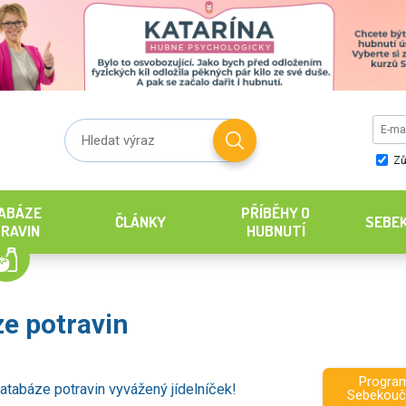
Zů
ABÁZE
PŘÍBĚHY O
ČLÁNKY
SEBE
RAVIN
HUBNUTÍ
e potravin
Progra
atabáze potravin vyvážený jídelníček!
Sebekouč