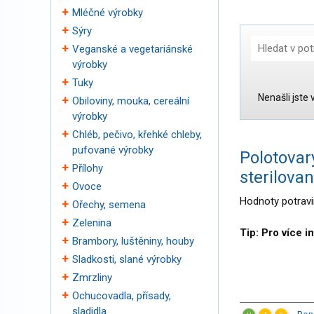
Mléčné výrobky
Sýry
Veganské a vegetariánské
výrobky
Tuky
Nenašli jste
Obiloviny, mouka, cereální
Kategorie:
výrobky
Chléb, pečivo, křehké chleby,
pufované výrobky
Polotovar
Přílohy
sterilova
Ovoce
Hodnoty potravin
Ořechy, semena
Zelenina
Tip: Pro více i
Brambory, luštěniny, houby
Sladkosti, slané výrobky
Zmrzliny
Ochucovadla, přísady,
sladidla