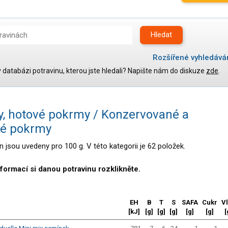
Hledat
Rozšířené vyhledává
 v databázi potravinu, kterou jste hledali? Napište nám do diskuze
zde
.
Maso, drůbež, ryby, uzeniny
Vejce
Mléko
y, hotové pokrmy / Konzervované a
Mléčné výrobky
Sýry
né pokrmy
Veganské a vegetariánské výrobky
 jsou uvedeny pro 100 g. V této kategorii je 62 položek.
Tuky
Obiloviny, mouka, cereální výrobky
Chléb, pečivo, křehké chleby, pufované výrobky
nformací si danou potravinu rozklikněte.
Přílohy
Ovoce
Ořechy, semena
EH
B
T
S
SAFA
Cukr
V
[kJ]
[g]
[g]
[g]
[g]
[g]
[
Zelenina
Brambory, luštěniny, houby