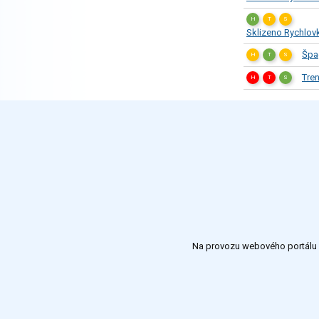
H
T
S
Sklizeno Rychlov
Špa
H
T
S
Tre
H
T
S
Na provozu webového portálu S