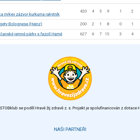
420
4
5
9
1
2
ka mrkev zázvor kurkuma rakytník
200
2
1
8
0
1
gety Bolognese (Heinz)
627
6
7
15
3
4
nčanské jemné párky s fazolí Hamé
TOBklub se podílí Hravě žij zdravě z. s. Projekt je spolufinancován z dotac
NAŠI PARTNEŘI