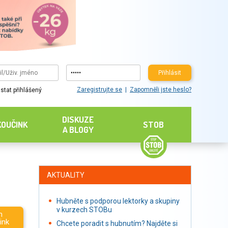
Přihlásit
Zaregistrujte se
Zapomněli jste heslo?
stat přihlášený
DISKUZE
KOUČINK
STOB
A BLOGY
AKTUALITY
Hubněte s podporou lektorky a skupiny
v kurzech STOBu
m
ink
Chcete poradit s hubnutím? Najděte si