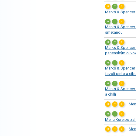
H
T
S
Marks & Spencer
H
T
S
Marks & Spencer 
smetanou
H
T
S
Marks & Spencer 
panenským olivov
H
T
S
Marks & Spencer
fazolí pinto a ci
H
T
S
Marks & Spencer Z
a chilli
Men
H
T
S
H
T
S
Menu Kuře po zah
Menu
H
T
S