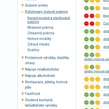
Bon
H
T
S
Sušené směsi
Bon
H
T
S
Polotovary, hotové pokrmy
Bra
H
T
S
Konzervované a sterilované
pokrmy
Čoč
H
T
S
Mražené pokrmy
dmB
H
T
S
Chlazené pokrmy
Hotové omáčky
dmB
H
T
S
Zdravé mlsání
dmBi
H
T
S
Svačiny
H
T
S
Proteinové výrobky, doplňky
dmBio Hotová raj
stravy
Řadit dle:
H
T
S
Nápoje nealkoholické
dmBio Hotové ital
Řadit:
Nápoje alkoholické
dmB
H
T
S
Restaurace, jídelny, hotová
dmB
jídla
Hledat
H
T
S
Fastfood
dmB
H
T
S
Studená kuchyně,
dmB
H
T
S
lahůdkářské výrobky