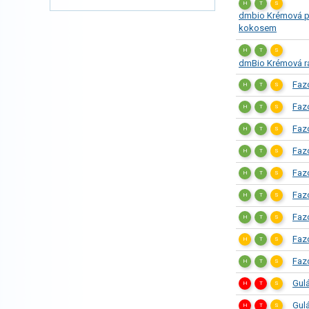
H
T
S
dmbio Krémová po
kokosem
H
T
S
dmBio Krémová raj
Faz
H
T
S
Fazo
H
T
S
Faz
H
T
S
Fazo
H
T
S
Fazo
H
T
S
Faz
H
T
S
Faz
H
T
S
Faz
H
T
S
Faz
H
T
S
Gul
H
T
S
Gul
H
T
S