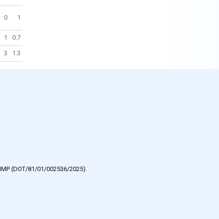
0
1
1
0.7
3
1.3
e HMP (DOT/81/01/002536/2025).