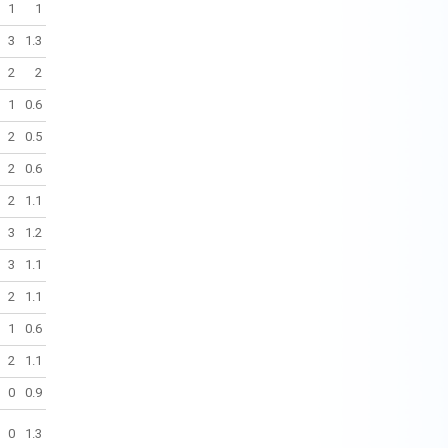
1
1
3
1.3
2
2
1
0.6
2
0.5
2
0.6
2
1.1
3
1.2
3
1.1
2
1.1
1
0.6
2
1.1
0
0.9
0
1.3