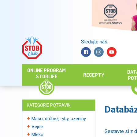
Sledujte nás:
Hledat
ONLINE PROGRAM
DAT
RECEPTY
STOBLIFE
POT
KATEGORIE POTRAVIN
Databáz
Maso, drůbež, ryby, uzeniny
Vejce
Sestavte si z d
Mléko