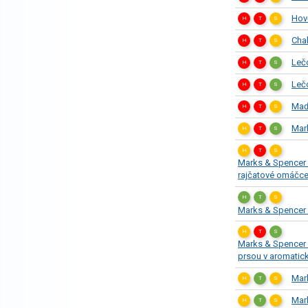
Hov
H
T
S
Cha
H
T
S
Leč
H
T
S
Leč
H
T
S
Maď
H
T
S
Mar
H
T
S
H
T
S
Marks & Spencer C
rajčatové omáčc
H
T
S
Marks & Spencer 
H
T
S
Marks & Spencer 
prsou v aromati
Mar
H
T
S
Mar
H
T
S