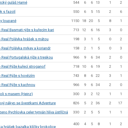
544
6
6
13
1
2
ický guláš Hamé
550
6
5
15
2
6
k s fazolí
1150
18
20
5
8
1
ky loupané
713
12
6
16
3
0
 Real Basmati rýže s kuřecím kari
198
3
1
5
0
2
o Real Polévka hrášek s mátou
158
2
1
5
0
3
 Real Polévka mrkev a koriandr
966
9
6
34
2
0
 Real Portugalská rýže s treskou
718
10
6
19
2
1
 Real Rýže kuřecí stroganof
743
8
6
22
3
1
o Real Rýže s hovězím
966
9
6
34
2
0
o Real Rýže s kachnou
300
3
2
12
1
1
ioli s masem (Heinz)
826
5
2
36
2
17
ový nákyp se švestkami Adventure
330
2
5
5
1
1
zeno Rychlovka celer tymián hlíva ústříčná
400
4
5
8
1
2
a hrášek bazalka klíčky brokolice