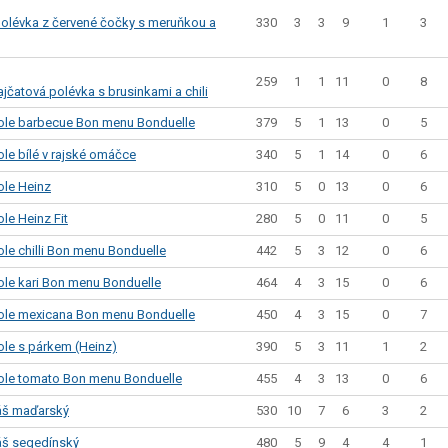
330
3
3
9
1
3
lévka z červené čočky s meruňkou a
259
1
1
11
0
8
čatová polévka s brusinkami a chili
379
5
1
13
0
5
ole barbecue Bon menu Bonduelle
340
5
1
14
0
6
le bílé v rajské omáčce
310
5
0
13
0
6
ole Heinz
280
5
0
11
0
5
le Heinz Fit
442
5
3
12
0
6
le chilli Bon menu Bonduelle
464
4
3
15
0
6
ole kari Bon menu Bonduelle
450
4
3
15
0
7
ole mexicana Bon menu Bonduelle
390
5
3
11
1
2
ole s párkem (Heinz)
455
4
3
13
0
6
ole tomato Bon menu Bonduelle
530
10
7
6
3
2
áš maďarský
480
5
9
4
4
1
áš segedínský