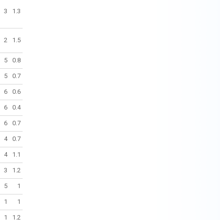
3
1.3
2
1.5
5
0.8
5
0.7
6
0.6
6
0.4
6
0.7
4
0.7
4
1.1
3
1.2
5
1
1
1
1
1.2