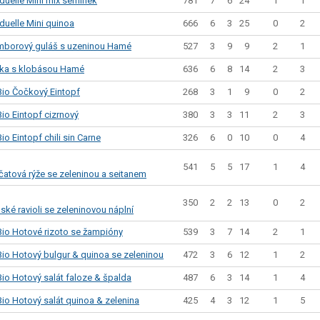
781
7
6
24
1
1
duelle Mini mix semínek
Sladkosti, slané výrobky
666
6
3
25
0
2
duelle Mini quinoa
Zmrzliny
Ochucovadla, přísady, sladidla
527
3
9
9
2
1
mborový guláš s uzeninou Hamé
Sušené směsi
636
6
8
14
2
3
ka s klobásou Hamé
Polotovary, hotové pokrmy
Proteinové výrobky, doplňky stravy
268
3
1
9
0
2
io Čočkový Eintopf
Nápoje nealkoholické
380
3
3
11
2
3
io Eintopf cizrnový
Nápoje alkoholické
Restaurace, jídelny, hotová jídla
326
6
0
10
0
4
o Eintopf chili sin Carne
Fastfood
541
5
5
17
1
4
Studená kuchyně, lahůdkářské výrobky
čatová rýže se zeleninou a seitanem
350
2
2
13
0
2
ské ravioli se zeleninovou náplní
539
3
7
14
2
1
io Hotové rizoto se žampióny
472
3
6
12
1
2
io Hotový bulgur & quinoa se zeleninou
487
6
3
14
1
4
io Hotový salát faloze & špalda
425
4
3
12
1
5
io Hotový salát quinoa & zelenina