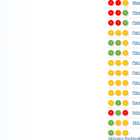
Mex
H
T
S
Páre
H
T
S
Pár
H
T
S
Pato
H
T
S
Pat
H
T
S
Pato
H
T
S
Pato
H
T
S
Pato
H
T
S
Pat
H
T
S
Pat
H
T
S
Rav
H
T
S
Rýž
H
T
S
Skli
H
T
S
H
T
S
Sklizeno Rychlovk