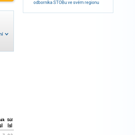
odborníka STOBu ve svém regionu
ní
lák
Sůl
g]
[g]