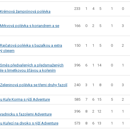
233
1
4
5
1
0
 Krémová žampiónová polévka
166
0
2
5
1
3
Mrkvová polévka s koriandrem a se
150
1
1
5
0
2
Rajčatová polévka s bazalkou a extra
ý olejem
396
6
1
14
0
1
 Směs předvařených a předsmažených
bule s limetkovou šťávou a kořením
240
3
1
8
0
3
eleninová polévka se třemi druhy fazolí
585
7
6
15
5
2
u Kuře Korma s rýží Adventure
396
8
2
12
1
1
radnicku s fazolemi Adventure
573
8
6
13
1
1
 Kuřecí na divoko s rýží Adventure