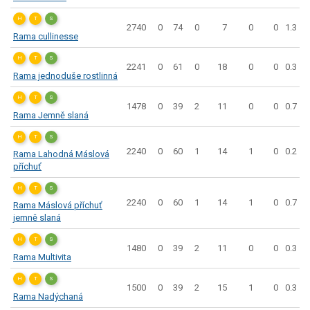
H
T
S
2740
0
74
0
7
0
0
1.3
Rama cullinesse
H
T
S
2241
0
61
0
18
0
0
0.3
Rama jednoduše rostlinná
H
T
S
1478
0
39
2
11
0
0
0.7
Rama Jemně slaná
H
T
S
2240
0
60
1
14
1
0
0.2
Rama Lahodná Máslová
příchuť
H
T
S
2240
0
60
1
14
1
0
0.7
Rama Máslová příchuť
jemně slaná
H
T
S
1480
0
39
2
11
0
0
0.3
Rama Multivita
H
T
S
1500
0
39
2
15
1
0
0.3
Rama Nadýchaná