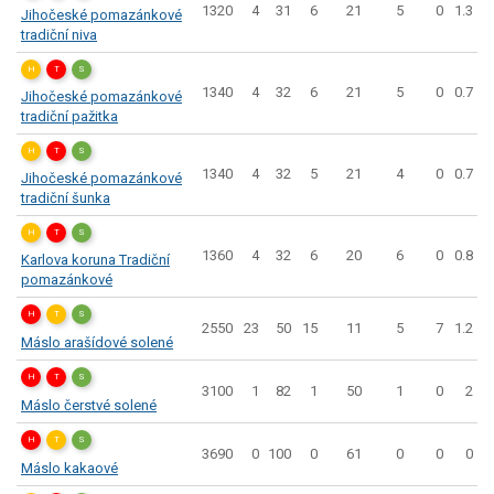
1320
4
31
6
21
5
0
1.3
Jihočeské pomazánkové
tradiční niva
H
T
S
1340
4
32
6
21
5
0
0.7
Jihočeské pomazánkové
tradiční pažitka
H
T
S
1340
4
32
5
21
4
0
0.7
Jihočeské pomazánkové
tradiční šunka
H
T
S
1360
4
32
6
20
6
0
0.8
Karlova koruna Tradiční
pomazánkové
H
T
S
2550
23
50
15
11
5
7
1.2
Máslo arašídové solené
H
T
S
3100
1
82
1
50
1
0
2
Máslo čerstvé solené
H
T
S
3690
0
100
0
61
0
0
0
Máslo kakaové