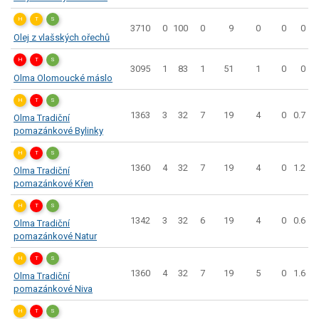
H
T
S
3710
0
100
0
9
0
0
0
Olej z vlašských ořechů
H
T
S
3095
1
83
1
51
1
0
0
Olma Olomoucké máslo
H
T
S
1363
3
32
7
19
4
0
0.7
Olma Tradiční
pomazánkové Bylinky
H
T
S
1360
4
32
7
19
4
0
1.2
Olma Tradiční
pomazánkové Křen
H
T
S
1342
3
32
6
19
4
0
0.6
Olma Tradiční
pomazánkové Natur
H
T
S
1360
4
32
7
19
5
0
1.6
Olma Tradiční
pomazánkové Niva
H
T
S