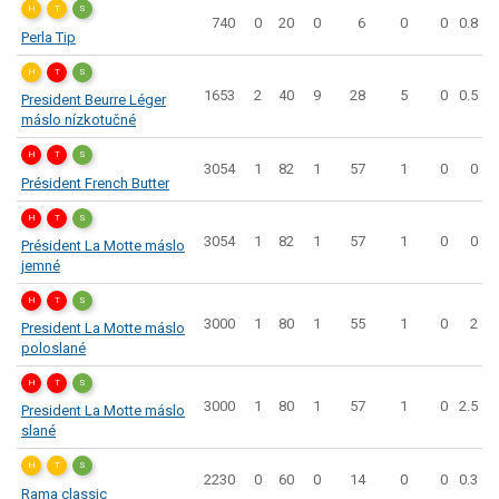
H
T
S
740
0
20
0
6
0
0
0.8
Perla Tip
H
T
S
1653
2
40
9
28
5
0
0.5
President Beurre Léger
máslo nízkotučné
H
T
S
3054
1
82
1
57
1
0
0
Président French Butter
H
T
S
3054
1
82
1
57
1
0
0
Président La Motte máslo
jemné
H
T
S
3000
1
80
1
55
1
0
2
President La Motte máslo
poloslané
H
T
S
3000
1
80
1
57
1
0
2.5
President La Motte máslo
slané
H
T
S
2230
0
60
0
14
0
0
0.3
Rama classic