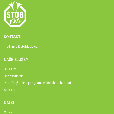
KONTAKT
mail:
info@stobklub.cz
NAŠE SLUŽBY
STOBlife
Sebekoučink
Podpůrný online program při lécích na hubnutí
STOB.cz
DALŠÍ
O nás