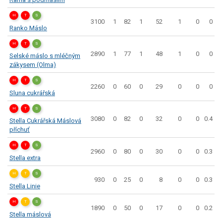
H
T
S
3100
1
82
1
52
1
0
0
Ranko Máslo
H
T
S
2890
1
77
1
48
1
0
0
Selské máslo s mléčným
zákysem (Olma)
H
T
S
2260
0
60
0
29
0
0
0
Sluna cukrářská
H
T
S
3080
0
82
0
32
0
0
0.4
Stella Cukrářská Máslová
příchuť
H
T
S
2960
0
80
0
30
0
0
0.3
Stella extra
H
T
S
930
0
25
0
8
0
0
0.3
Stella Linie
H
T
S
1890
0
50
0
17
0
0
0.2
Stella máslová