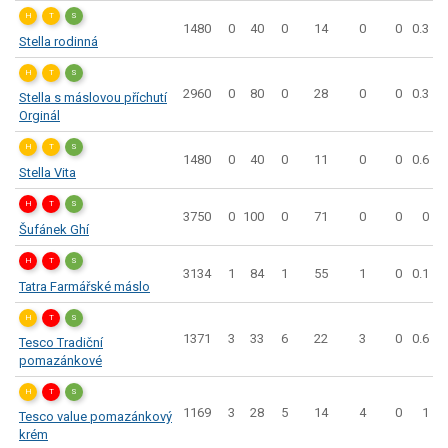
H
T
S
1480
0
40
0
14
0
0
0.3
Stella rodinná
H
T
S
2960
0
80
0
28
0
0
0.3
Stella s máslovou příchutí
Orginál
H
T
S
1480
0
40
0
11
0
0
0.6
Stella Vita
H
T
S
3750
0
100
0
71
0
0
0
Šufánek Ghí
H
T
S
3134
1
84
1
55
1
0
0.1
Tatra Farmářské máslo
H
T
S
1371
3
33
6
22
3
0
0.6
Tesco Tradiční
pomazánkové
H
T
S
1169
3
28
5
14
4
0
1
Tesco value pomazánkový
krém