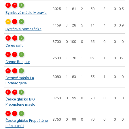
H
T
S
3025
1
81
2
50
2
0
0.5
Bylinkové máslo Moravia
H
T
S
1169
3
28
5
14
4
0
0.9
Bystřická pomazánka
H
T
S
3700
0
100
0
65
0
0
0
Ceres soft
H
T
S
2600
1
70
1
32
1
0
0.2
Creme Bonjour
H
T
S
3080
1
83
1
55
1
0
0
Čerstvé máslo La
Formaggeria
H
T
S
3760
0
99
0
70
0
0
0
České ghíčko BIO
Přepuštěné máslo
H
T
S
3760
0
99
0
70
0
0
0
České ghíčko Přepuštěné
máslo chilli