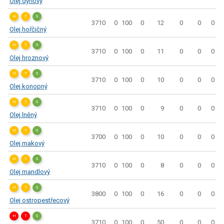
Olej dýňový
H
T
S
3710
0
100
0
12
0
0
0
Olej hořčičný
H
T
S
3710
0
100
0
11
0
0
0
Olej hroznový
H
T
S
3710
0
100
0
10
0
0
0
Olej konopný
H
T
S
3710
0
100
0
9
0
0
0
Olej lněný
H
T
S
3700
0
100
0
10
0
0
0
Olej makový
H
T
S
3710
0
100
0
8
0
0
0
Olej mandlový
H
T
S
3800
0
100
0
16
0
0
0
Olej ostropestřecový
H
T
S
3710
0
100
0
50
0
0
0