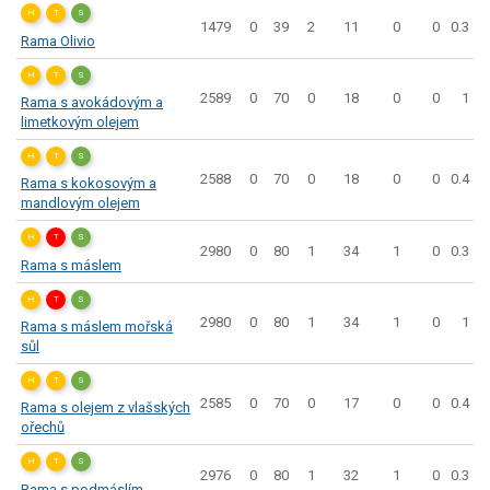
H
T
S
1479
0
39
2
11
0
0
0.3
Rama Olivio
H
T
S
2589
0
70
0
18
0
0
1
Rama s avokádovým a
limetkovým olejem
H
T
S
2588
0
70
0
18
0
0
0.4
Rama s kokosovým a
mandlovým olejem
H
T
S
2980
0
80
1
34
1
0
0.3
Rama s máslem
H
T
S
2980
0
80
1
34
1
0
1
Rama s máslem mořská
sůl
H
T
S
2585
0
70
0
17
0
0
0.4
Rama s olejem z vlašských
ořechů
H
T
S
2976
0
80
1
32
1
0
0.3
Rama s podmáslím