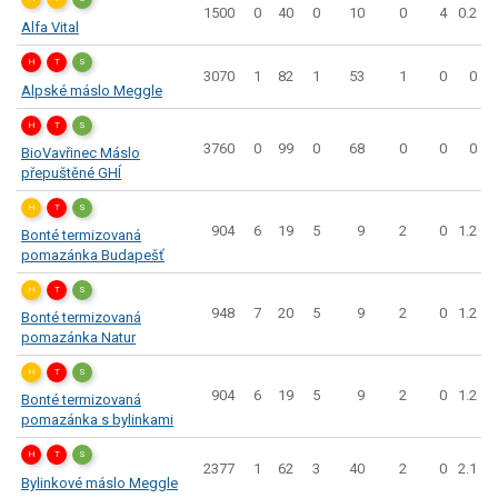
1500
0
40
0
10
0
4
0.2
Alfa Vital
H
T
S
3070
1
82
1
53
1
0
0
Alpské máslo Meggle
H
T
S
3760
0
99
0
68
0
0
0
BioVavřinec Máslo
přepuštěné GHÍ
H
T
S
904
6
19
5
9
2
0
1.2
Bonté termizovaná
pomazánka Budapešť
H
T
S
948
7
20
5
9
2
0
1.2
Bonté termizovaná
pomazánka Natur
H
T
S
904
6
19
5
9
2
0
1.2
Bonté termizovaná
pomazánka s bylinkami
H
T
S
2377
1
62
3
40
2
0
2.1
Bylinkové máslo Meggle