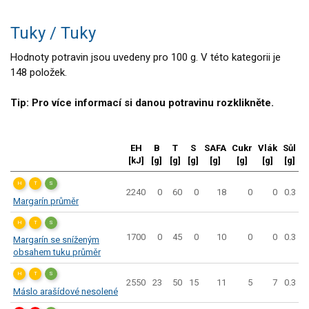
Mléko
Ořechy, semena
Mléčné výrobky
Zelenina
Tuky / Tuky
Sýry
Veganské a vegetariánské výrobky
Brambory, luštěniny, houby
Hodnoty potravin jsou uvedeny pro 100 g. V této kategorii je
Tuky
Sladkosti, slané výrobky
148 položek.
Obiloviny, mouka, cereální výrobky
Zmrzliny
Chléb, pečivo, křehké chleby, pufované
Ochucovadla, přísady, sladidla
Tip: Pro více informací si danou potravinu rozklikněte.
výrobky
Sušené směsi
Přílohy
Polotovary, hotové pokrmy
Ovoce
EH
B
T
S
SAFA
Cukr
Vlák
Sůl
Ořechy, semena
Proteinové výrobky, doplňky stravy
[kJ]
[g]
[g]
[g]
[g]
[g]
[g]
[g]
Zelenina
Nápoje nealkoholické
Brambory, luštěniny, houby
H
T
S
Nápoje alkoholické
2240
0
60
0
18
0
0
0.3
Sladkosti, slané výrobky
Margarín průměr
Restaurace, jídelny, hotová jídla
Zmrzliny
H
T
S
Fastfood
Ochucovadla, přísady, sladidla
1700
0
45
0
10
0
0
0.3
Margarín se sníženým
Sušené směsi
Studená kuchyně, lahůdkářské výrobky
obsahem tuku průměr
Polotovary, hotové pokrmy
Proteinové výrobky, doplňky stravy
H
T
S
2550
23
50
15
11
5
7
0.3
Nápoje nealkoholické
Máslo arašídové nesolené
Nápoje alkoholické