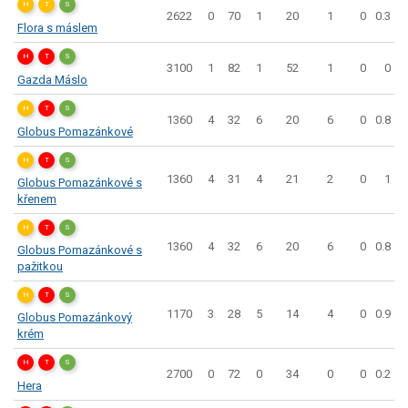
H
T
S
2622
0
70
1
20
1
0
0.3
Flora s máslem
H
T
S
3100
1
82
1
52
1
0
0
Gazda Máslo
H
T
S
1360
4
32
6
20
6
0
0.8
Globus Pomazánkové
H
T
S
1360
4
31
4
21
2
0
1
Globus Pomazánkové s
křenem
H
T
S
1360
4
32
6
20
6
0
0.8
Globus Pomazánkové s
pažitkou
H
T
S
1170
3
28
5
14
4
0
0.9
Globus Pomazánkový
krém
H
T
S
2700
0
72
0
34
0
0
0.2
Hera