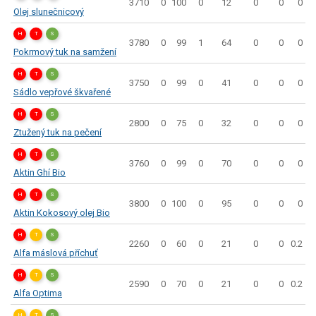
3710
0
100
0
12
0
0
0
Olej slunečnicový
H
T
S
3780
0
99
1
64
0
0
0
Pokrmový tuk na samžení
H
T
S
3750
0
99
0
41
0
0
0
Sádlo vepřové škvařené
H
T
S
2800
0
75
0
32
0
0
0
Ztužený tuk na pečení
H
T
S
3760
0
99
0
70
0
0
0
Aktin Ghí Bio
H
T
S
3800
0
100
0
95
0
0
0
Aktin Kokosový olej Bio
H
T
S
2260
0
60
0
21
0
0
0.2
Alfa máslová příchuť
H
T
S
2590
0
70
0
21
0
0
0.2
Alfa Optima
H
T
S