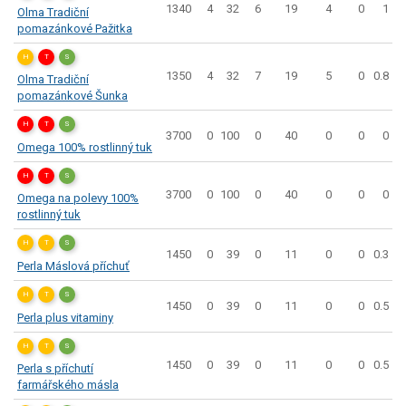
1340
4
32
6
19
4
0
1
Olma Tradiční
pomazánkové Pažitka
H
T
S
1350
4
32
7
19
5
0
0.8
Olma Tradiční
pomazánkové Šunka
H
T
S
3700
0
100
0
40
0
0
0
Omega 100% rostlinný tuk
H
T
S
3700
0
100
0
40
0
0
0
Omega na polevy 100%
rostlinný tuk
H
T
S
1450
0
39
0
11
0
0
0.3
Perla Máslová příchuť
H
T
S
1450
0
39
0
11
0
0
0.5
Perla plus vitaminy
H
T
S
1450
0
39
0
11
0
0
0.5
Perla s příchutí
farmářského másla