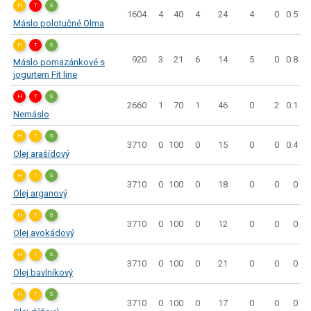
H
T
S
1604
4
40
4
24
4
0
0.5
Máslo polotučné Olma
H
T
S
920
3
21
6
14
5
0
0.8
Máslo pomazánkové s
jogurtem Fit line
H
T
S
2660
1
70
1
46
0
2
0.1
Nemáslo
H
T
S
3710
0
100
0
15
0
0
0.4
Olej arašídový
H
T
S
3710
0
100
0
18
0
0
0
Olej arganový
H
T
S
3710
0
100
0
12
0
0
0
Olej avokádový
H
T
S
3710
0
100
0
21
0
0
0
Olej bavlníkový
H
T
S
3710
0
100
0
17
0
0
0