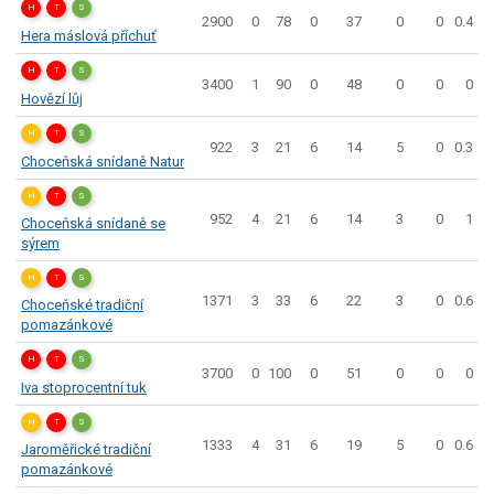
H
T
S
2900
0
78
0
37
0
0
0.4
Hera máslová příchuť
H
T
S
3400
1
90
0
48
0
0
0
Hovězí lůj
H
T
S
922
3
21
6
14
5
0
0.3
Choceňská snídaně Natur
H
T
S
952
4
21
6
14
3
0
1
Choceňská snídaně se
sýrem
H
T
S
1371
3
33
6
22
3
0
0.6
Choceňské tradiční
pomazánkové
H
T
S
3700
0
100
0
51
0
0
0
Iva stoprocentní tuk
H
T
S
1333
4
31
6
19
5
0
0.6
Jaroměřické tradiční
pomazánkové