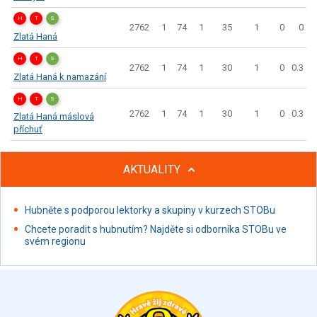
H
T
S
2762
1
74
1
35
1
0
0
Zlatá Haná
H
T
S
2762
1
74
1
30
1
0
0.3
Zlatá Haná k namazání
H
T
S
2762
1
74
1
30
1
0
0.3
Zlatá Haná máslová
příchuť
AKTUALITY
Hubněte s podporou lektorky a skupiny v kurzech STOBu
Chcete poradit s hubnutím? Najděte si odborníka STOBu ve
svém regionu