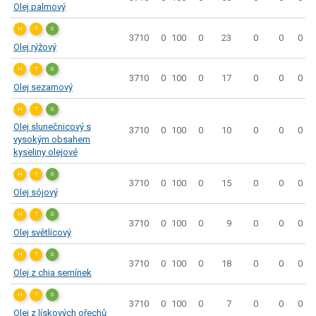
Olej palmový
H
T
S
3710
0
100
0
23
0
0
0
Olej rýžový
H
T
S
3710
0
100
0
17
0
0
0
Olej sezamový
H
T
S
Olej slunečnicový s
3710
0
100
0
10
0
0
0
vysokým obsahem
kyseliny olejové
H
T
S
3710
0
100
0
15
0
0
0
Olej sójový
H
T
S
3710
0
100
0
9
0
0
0
Olej světlicový
H
T
S
3710
0
100
0
18
0
0
0
Olej z chia semínek
H
T
S
3710
0
100
0
7
0
0
0
Olej z lískových ořechů