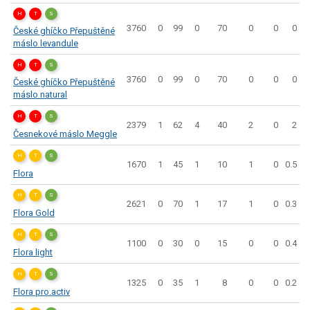
H
T
S
3760
0
99
0
70
0
0
0
České ghíčko Přepuštěné
máslo levandule
H
T
S
3760
0
99
0
70
0
0
0
České ghíčko Přepuštěné
máslo natural
H
T
S
2379
1
62
4
40
2
0
2
Česnekové máslo Meggle
H
T
S
1670
1
45
1
10
1
0
0.5
Flora
H
T
S
2621
0
70
1
17
1
0
0.3
Flora Gold
H
T
S
1100
0
30
0
15
0
0
0.4
Flora light
H
T
S
1325
0
35
1
8
0
0
0.2
Flora pro.activ