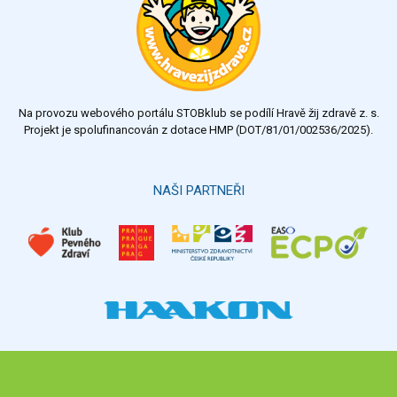
Na provozu webového portálu STOBklub se podílí Hravě žij zdravě z. s.
Projekt je spolufinancován z dotace HMP (DOT/81/01/002536/2025).
NAŠI PARTNEŘI