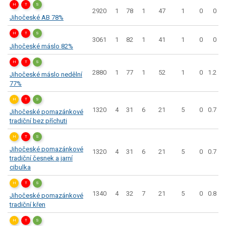
H
T
S
2920
1
78
1
47
1
0
0
Jihočeské AB 78%
H
T
S
3061
1
82
1
41
1
0
0
Jihočeské máslo 82%
H
T
S
2880
1
77
1
52
1
0
1.2
Jihočeské máslo nedělní
77%
H
T
S
1320
4
31
6
21
5
0
0.7
Jihočeské pomazánkové
tradiční bez příchuti
H
T
S
Jihočeské pomazánkové
1320
4
31
6
21
5
0
0.7
tradiční česnek a jarní
cibulka
H
T
S
1340
4
32
7
21
5
0
0.8
Jihočeské pomazánkové
tradiční křen
H
T
S