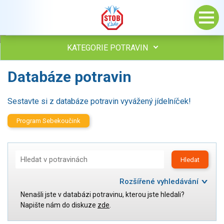
KATEGORIE POTRAVIN
Databáze potravin
Maso, drůbež, ryby, uzeniny
Vejce
Mléko
Sestavte si z databáze potravin vyvážený jídelníček!
Mléčné výrobky
Program Sebekoučink
Sýry
Veganské a vegetariánské výrobky
Tuky
Hledat
Tuky
Obiloviny, mouka, cereální výrobky
Rozšířené vyhledávání
Chléb, pečivo, křehké chleby, pufované výrobky
Nenašli jste v databázi potravinu, kterou jste hledali?
Kategorie:
Maso, drůbež, ryby, uzeniny
Napište nám do diskuze
zde
.
Přílohy
Vejce
Ovoce