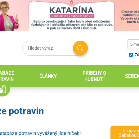
Zů
ABÁZE
PŘÍBĚHY O
ČLÁNKY
SEBE
RAVIN
HUBNUTÍ
e potravin
Progra
atabáze potravin vyvážený jídelníček!
Sebekouč