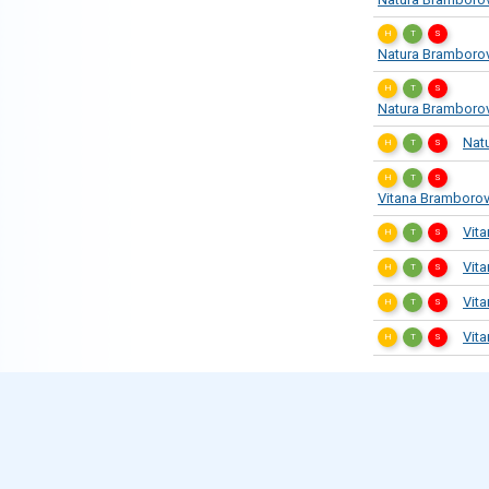
H
T
S
Natura Bramborov
H
T
S
Natura Bramborov
Natu
H
T
S
H
T
S
Vitana Bramborov
Vit
H
T
S
Vit
H
T
S
Vit
H
T
S
Vita
H
T
S