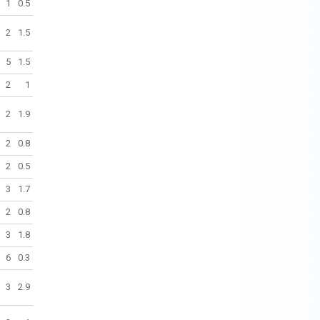
1
0.5
2
1.5
5
1.5
2
1
2
1.9
2
0.8
2
0.5
3
1.7
2
0.8
3
1.8
6
0.3
3
2.9