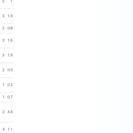
2
1
3
1.9
2
0.8
3
1.6
3
1.9
2
0.5
1
0.5
1
0.7
2
4.4
4
1.1