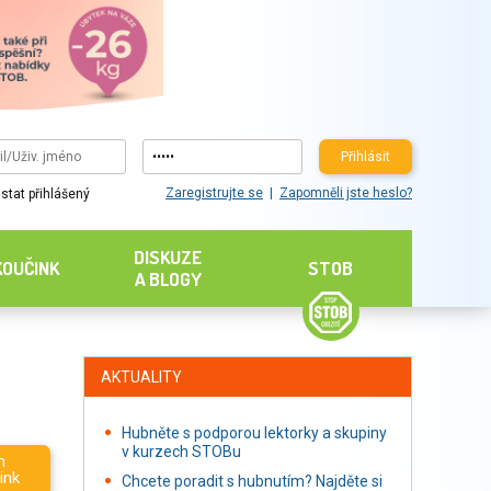
Přihlásit
Zaregistrujte se
Zapomněli jste heslo?
stat přihlášený
DISKUZE
KOUČINK
STOB
A BLOGY
AKTUALITY
Hubněte s podporou lektorky a skupiny
v kurzech STOBu
m
ink
Chcete poradit s hubnutím? Najděte si