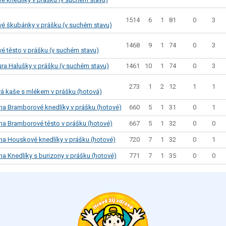
1514
6
1
81
0
3
é škubánky v prášku (v suchém stavu)
1468
9
1
74
0
3
é těsto v prášku (v suchém stavu)
1461
10
1
74
0
3
ra Halušky v prášku (v suchém stavu)
273
1
2
12
1
1
á kaše s mlékem v prášku (hotová)
660
5
1
31
0
1
ana Bramborové knedlíky v prášku (hotové)
667
5
1
32
0
0
ana Bramborové těsto v prášku (hotové)
720
7
1
32
0
1
ana Houskové knedlíky v prášku (hotové)
771
7
1
35
0
0
na Knedlíky s burizony v prášku (hotové)