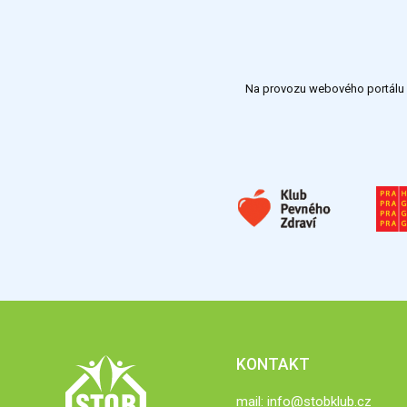
Na provozu webového portálu S
KONTAKT
mail:
info@stobklub.cz