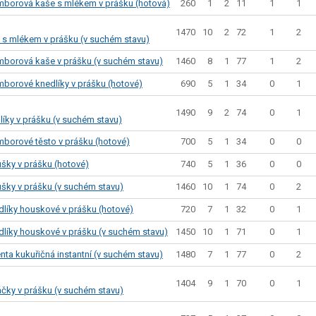
260
1
2
11
1
1
mborová kaše s mlékem v prášku (hotová)
Sladkosti, slané výrobky
Zmrzliny
1470
10
2
72
1
2
s mlékem v prášku (v suchém stavu)
Ochucovadla, přísady, sladidla
Sušené směsi
1460
8
1
77
1
2
mborová kaše v prášku (v suchém stavu)
Polotovary, hotové pokrmy
690
5
1
34
0
1
mborové knedlíky v prášku (hotové)
Proteinové výrobky, doplňky stravy
Nápoje nealkoholické
1490
9
2
74
0
1
Nápoje alkoholické
íky v prášku (v suchém stavu)
Restaurace, jídelny, hotová jídla
700
5
1
34
0
0
mborové těsto v prášku (hotové)
Fastfood
740
5
1
36
0
0
šky v prášku (hotové)
Studená kuchyně, lahůdkářské výrobky
1460
10
1
74
0
2
ušky v prášku (v suchém stavu)
720
7
1
32
0
1
dlíky houskové v prášku (hotové)
1450
10
1
71
0
1
dlíky houskové v prášku (v suchém stavu)
1480
7
1
77
0
2
nta kukuřičná instantní (v suchém stavu)
1404
9
1
70
0
1
ky v prášku (v suchém stavu)