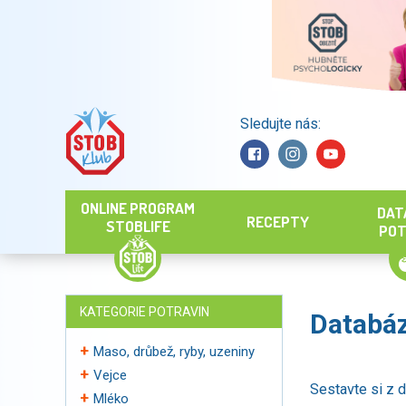
Sledujte nás:
Hledat
ONLINE PROGRAM
DAT
RECEPTY
STOBLIFE
POT
KATEGORIE POTRAVIN
Databáz
Maso, drůbež, ryby, uzeniny
Vejce
Sestavte si z d
Mléko