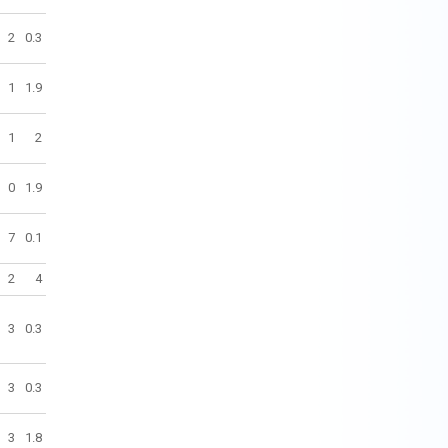
2
0.3
1
1.9
1
2
0
1.9
7
0.1
2
4
3
0.3
3
0.3
3
1.8