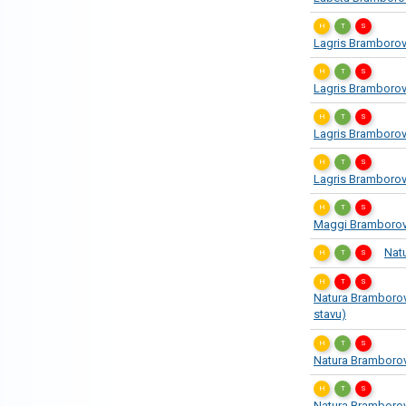
H
T
S
Lagris Bramborov
H
T
S
Lagris Bramborov
H
T
S
Lagris Bramborov
H
T
S
Lagris Bramborov
H
T
S
Maggi Bramborová
Nat
H
T
S
H
T
S
Natura Bramborov
stavu)
H
T
S
Natura Bramborov
H
T
S
Natura Bramborov