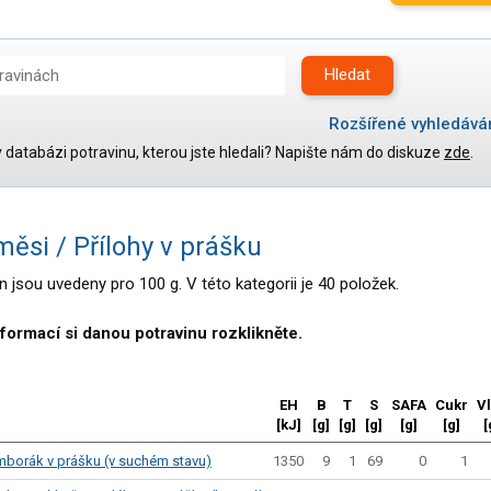
Hledat
Rozšířené vyhledává
 v databázi potravinu, kterou jste hledali? Napište nám do diskuze
zde
.
Maso, drůbež, ryby, uzeniny
Vejce
Mléko
ěsi / Přílohy v prášku
Mléčné výrobky
Sýry
 jsou uvedeny pro 100 g. V této kategorii je 40 položek.
Veganské a vegetariánské výrobky
Tuky
nformací si danou potravinu rozklikněte.
Obiloviny, mouka, cereální výrobky
Chléb, pečivo, křehké chleby, pufované výrobky
Přílohy
EH
B
T
S
SAFA
Cukr
V
Ovoce
[kJ]
[g]
[g]
[g]
[g]
[g]
[
Ořechy, semena
Zelenina
1350
9
1
69
0
1
mborák v prášku (v suchém stavu)
Brambory, luštěniny, houby