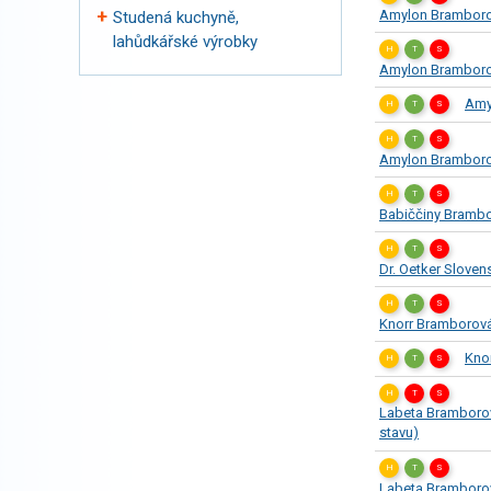
Amylon Bramborov
Studená kuchyně,
lahůdkářské výrobky
H
T
S
Amylon Bramborov
Amy
H
T
S
H
T
S
Amylon Bramborov
H
T
S
Babiččiny Brambo
H
T
S
Dr. Oetker Sloven
H
T
S
Knorr Bramborová
Kno
H
T
S
H
T
S
Labeta Bramborov
stavu)
H
T
S
Labeta Bramborov