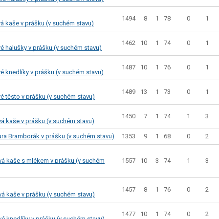
1494
8
1
78
0
1
á kaše v prášku (v suchém stavu)
1462
10
1
74
0
1
é halušky v prášku (v suchém stavu)
1487
10
1
76
0
1
é knedlíky v prášku (v suchém stavu)
1489
13
1
73
0
1
é těsto v prášku (v suchém stavu)
1450
7
1
74
1
3
 kaše v prášku (v suchém stavu)
1353
9
1
68
0
2
ura Bramborák v prášku (v suchém stavu)
1557
10
3
74
1
3
á kaše s mlékem v prášku (v suchém
1457
8
1
76
0
2
á kaše v prášku (v suchém stavu)
1477
10
1
74
0
2
é knedlíky v prášku (v suchém stavu)