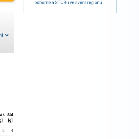
odborníka STOBu ve svém regionu
ní
lák
Sůl
g]
[g]
2
4