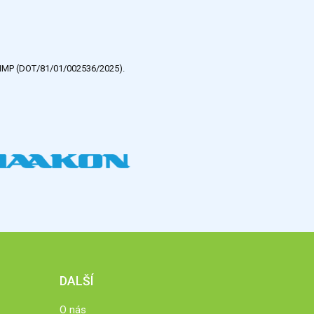
e HMP (DOT/81/01/002536/2025).
DALŠÍ
O nás