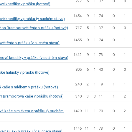
727
5
1
37
0
0
é knedlíky v prášku (hotové)
1454
9
1
74
0
1
é knedlíky v prášku (v suchém stavu)
717
5
1
37
0
0
lon Bramborové těsto v prášku (hotové)
1455
9
1
74
0
1
é těsto v prášku (v suchém stavu)
1412
9
1
73
0
1
rové knedlíky v prášku (v suchém stavu)
805
6
1
40
0
0
ské halušky v prášku (hotové)
240
2
1
9
1
1
 kaše s mlékem v prášku (hotová)
340
3
3
11
1
2
rr Bramborová kaše v prášku (hotová)
1429
11
1
70
0
2
á kaše s mlékem v prášku (v suchém
1446
11
1
73
0
1
é halušky v prášku (v suchém stavu)