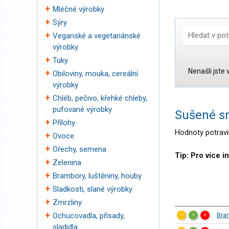
Mléčné výrobky
Sýry
Veganské a vegetariánské
výrobky
Tuky
Nenašli jste
Obiloviny, mouka, cereální
Kategorie:
výrobky
Chléb, pečivo, křehké chleby,
pufované výrobky
Sušené sm
Přílohy
Hodnoty potravin
Ovoce
Ořechy, semena
Tip: Pro více i
Zelenina
Brambory, luštěniny, houby
Sladkosti, slané výrobky
Zmrzliny
Ochucovadla, přísady,
Bra
H
T
S
sladidla