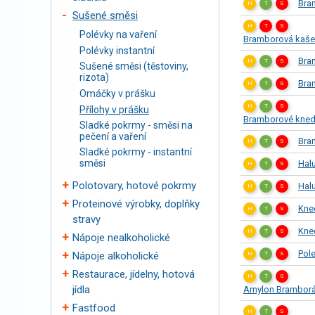
Bra
H
T
S
Sušené směsi
H
T
S
Polévky na vaření
Bramborová kaše 
Polévky instantní
Bra
H
T
S
Sušené směsi (těstoviny,
rizota)
Bra
H
T
S
Omáčky v prášku
H
T
S
Přílohy v prášku
Bramborové knedl
Sladké pokrmy - směsi na
pečení a vaření
Bra
H
T
S
Sladké pokrmy - instantní
směsi
Halu
H
T
S
Polotovary, hotové pokrmy
Hal
Řadit dle:
H
T
S
Proteinové výrobky, doplňky
Kne
H
T
S
Řadit:
stravy
Kne
H
T
S
Nápoje nealkoholické
Hledat
Pole
Nápoje alkoholické
H
T
S
Restaurace, jídelny, hotová
H
T
S
jídla
Amylon Bramboráč
Fastfood
H
T
S