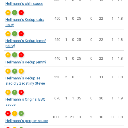
Hellmann´s chilli sauce
H
T
S
450
1
0
25
0
22
1
1.8
Hellmann´s Kečup extra
ostrý
H
T
S
450
1
0
25
0
22
1
1.8
Hellmann´s Kečup jemně
pálivý
H
T
S
440
1
0
25
0
22
1
1.8
Hellmann´s Kečup jemný
H
T
S
220
2
0
11
0
11
1
1.8
Hellmann´s Kečup se
sladidly z rostliny Stevie
H
T
S
670
1
1
35
0
30
1
1.9
Hellmann´s Original BBQ
sauce
H
T
S
1000
2
21
13
2
10
0
1.8
Hellmann´s pepper sauce