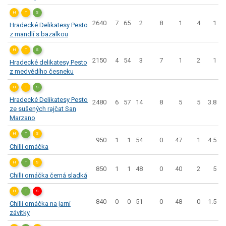
H
T
S
2640
7
65
2
8
1
4
1
Hradecké Delikatesy Pesto
z mandlí s bazalkou
H
T
S
2150
4
54
3
7
1
2
1
Hradecké delikatesy Pesto
z medvědího česneku
H
T
S
Hradecké Delikatesy Pesto
2480
6
57
14
8
5
5
3.8
ze sušených rajčat San
Marzano
H
T
S
950
1
1
54
0
47
1
4.5
Chilli omáčka
H
T
S
850
1
1
48
0
40
2
5
Chilli omáčka černá sladká
H
T
S
840
0
0
51
0
48
0
1.5
Chilli omáčka na jarní
závitky