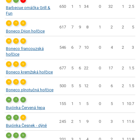
650
1
1
34
0
32
1
2.5
Barbecue omáčka Grill &
Fun
H
T
S
617
7
9
8
1
2
2
5
Boneco Dijon hořčice
H
T
S
546
6
7
10
0
4
2
3
Boneco francouzská
hořčice
H
T
S
677
5
6
22
0
17
2
1.5
Boneco kremžská hořčice
H
T
S
500
5
5
12
0
6
2
1.5
Boneco plnotučná hořčice
H
T
S
155
1
1
5
0
5
1
10.7
Bujónka Červená řepa
H
T
S
245
2
1
9
0
3
1
11.6
Bujónka Česnek - dýně
H
T
S
201
3
1
4
0
2
1
11.8