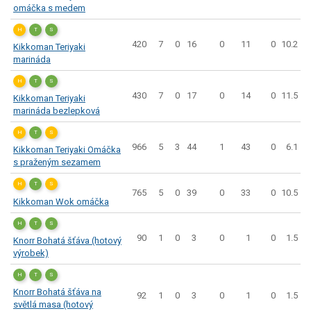
omáčka s medem
H
T
S
420
7
0
16
0
11
0
10.2
Kikkoman Teriyaki
marináda
H
T
S
430
7
0
17
0
14
0
11.5
Kikkoman Teriyaki
marináda bezlepková
H
T
S
966
5
3
44
1
43
0
6.1
Kikkoman Teriyaki Omáčka
s praženým sezamem
H
T
S
765
5
0
39
0
33
0
10.5
Kikkoman Wok omáčka
H
T
S
90
1
0
3
0
1
0
1.5
Knorr Bohatá šťáva (hotový
výrobek)
H
T
S
Knorr Bohatá šťáva na
92
1
0
3
0
1
0
1.5
světlá masa (hotový