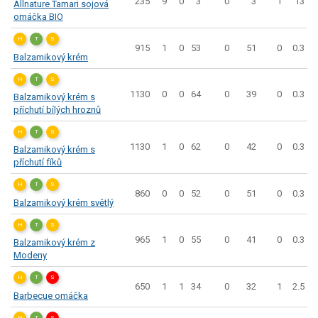
235
9
0
3
0
3
1
13
Allnature Tamari sojová
omáčka BIO
H
T
S
915
1
0
53
0
51
0
0.3
Balzamikový krém
H
T
S
1130
0
0
64
0
39
0
0.3
Balzamikový krém s
příchutí bílých hroznů
H
T
S
1130
1
0
62
0
42
0
0.3
Balzamikový krém s
příchutí fíků
H
T
S
860
0
0
52
0
51
0
0.3
Balzamikový krém světlý
H
T
S
965
1
0
55
0
41
0
0.3
Balzamikový krém z
Modeny
H
T
S
650
1
1
34
0
32
1
2.5
Barbecue omáčka
H
T
S