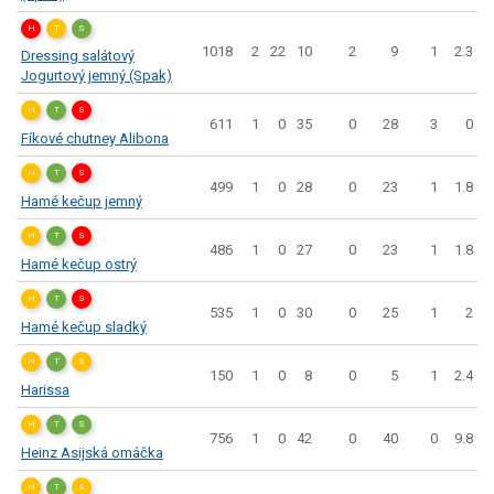
H
T
S
1018
2
22
10
2
9
1
2.3
Dressing salátový
Jogurtový jemný (Spak)
H
T
S
611
1
0
35
0
28
3
0
Fíkové chutney Alibona
H
T
S
499
1
0
28
0
23
1
1.8
Hamé kečup jemný
H
T
S
486
1
0
27
0
23
1
1.8
Hamé kečup ostrý
H
T
S
535
1
0
30
0
25
1
2
Hamé kečup sladký
H
T
S
150
1
0
8
0
5
1
2.4
Harissa
H
T
S
756
1
0
42
0
40
0
9.8
Heinz Asijská omáčka
H
T
S