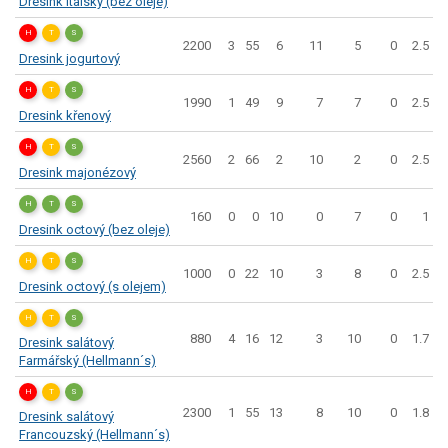
Dresink italský (bez oleje)
H
T
S
2200
3
55
6
11
5
0
2.5
Dresink jogurtový
H
T
S
1990
1
49
9
7
7
0
2.5
Dresink křenový
H
T
S
2560
2
66
2
10
2
0
2.5
Dresink majonézový
H
T
S
160
0
0
10
0
7
0
1
Dresink octový (bez oleje)
H
T
S
1000
0
22
10
3
8
0
2.5
Dresink octový (s olejem)
H
T
S
880
4
16
12
3
10
0
1.7
Dresink salátový
Farmářský (Hellmann´s)
H
T
S
2300
1
55
13
8
10
0
1.8
Dresink salátový
Francouzský (Hellmann´s)