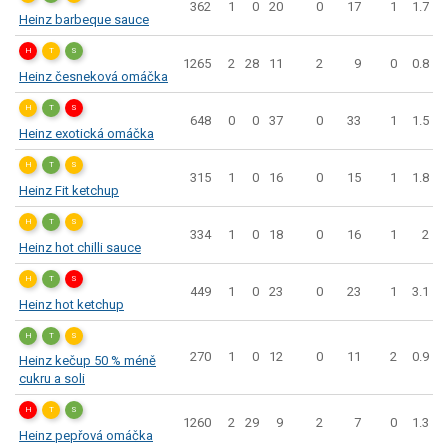
362
1
0
20
0
17
1
1.7
Heinz barbeque sauce
H
T
S
1265
2
28
11
2
9
0
0.8
Heinz česneková omáčka
H
T
S
648
0
0
37
0
33
1
1.5
Heinz exotická omáčka
H
T
S
315
1
0
16
0
15
1
1.8
Heinz Fit ketchup
H
T
S
334
1
0
18
0
16
1
2
Heinz hot chilli sauce
H
T
S
449
1
0
23
0
23
1
3.1
Heinz hot ketchup
H
T
S
270
1
0
12
0
11
2
0.9
Heinz kečup 50 % méně
cukru a soli
H
T
S
1260
2
29
9
2
7
0
1.3
Heinz pepřová omáčka