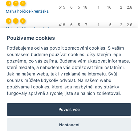
H
T
S
615
6
6
18
1
16
2
2.8
Malva hořčice kremžská
H
T
S
418
6
5
7
1
5
2
2.8
Malva hořčice plnotučná
Používáme cookies
H
T
S
1250
1
0
72
0
69
1
3.1
Mango omáčka
Potřebujeme od vás
povolit zpracování cookies
. S vaším
souhlasem budeme používat cookies, díky kterým lépe
H
T
S
1130
0
1
64
0
49
1
2.8
poznáme,
co vás zajímá
. Budeme vám ukazovat
informace,
Mangové chutney
které hledáte
, a nebudeme vás obtěžovat těmi ostatními.
Jak na našem webu, tak i v reklamě na internetu. Svůj
H
T
S
1080
3
21
14
3
10
0
11.4
souhlas můžete kdykoliv odvolat. Na našem webu
Marináda grilovací
používáme i cookies, které jsou nezbytné
, aby stránky
H
T
S
fungovaly správně a rychleji jste se na nich zorientovali.
Marks & Spencer Glazé z
800
2
0
40
0
37
0
0.3
balzamikového octa z
Povolit vše
Modeny
H
T
S
530
5
1
21
0
4
5
11.2
Nastavení
Masman Kari pasta
H
T
S