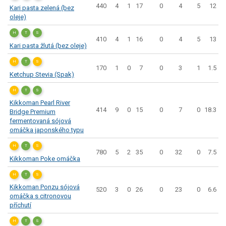
440
4
1
17
0
4
5
12
Kari pasta zelená (bez
oleje)
H
T
S
410
4
1
16
0
4
5
13
Kari pasta žlutá (bez oleje)
H
T
S
170
1
0
7
0
3
1
1.5
Ketchup Stevia (Spak)
H
T
S
Kikkoman Pearl River
414
9
0
15
0
7
0
18.3
Bridge Premium
fermentovaná sójová
omáčka japonského typu
H
T
S
780
5
2
35
0
32
0
7.5
Kikkoman Poke omáčka
H
T
S
Kikkoman Ponzu sójová
520
3
0
26
0
23
0
6.6
omáčka s citronovou
příchutí
H
T
S