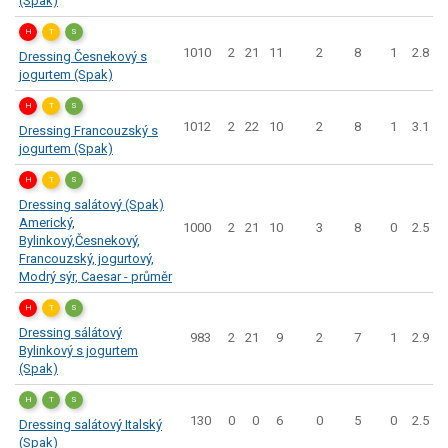
(Spak)
H
T
S
1010
2
21
11
2
8
1
2.8
Dressing Česnekový s
jogurtem (Spak)
H
T
S
1012
2
22
10
2
8
1
3.1
Dressing Francouzský s
jogurtem (Spak)
H
T
S
Dressing salátový (Spak)
Americký,
1000
2
21
10
3
8
0
2.5
Bylinkový,Česnekový,
Francouzský, jogurtový,
Modrý sýr, Caesar - průměr
H
T
S
Dressing sálátový
983
2
21
9
2
7
1
2.9
Bylinkový s jogurtem
(Spak)
H
T
S
130
0
0
6
0
5
0
2.5
Dressing salátový Italský
(Spak)