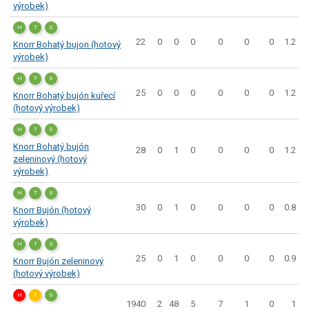
výrobek)
H
T
S
22
0
0
0
0
0
0
1.2
Knorr Bohatý bujon (hotový
výrobek)
H
T
S
25
0
0
0
0
0
0
1.2
Knorr Bohatý bujón kuřecí
(hotový výrobek)
H
T
S
Knorr Bohatý bujón
28
0
1
0
0
0
0
1.2
zeleninový (hotový
výrobek)
H
T
S
30
0
1
0
0
0
0
0.8
Knorr Bujón (hotový
výrobek)
H
T
S
25
0
1
0
0
0
0
0.9
Knorr Bujón zeleninový
(hotový výrobek)
H
T
S
1940
2
48
5
7
1
0
1