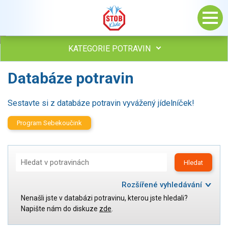
KATEGORIE POTRAVIN
Databáze potravin
Maso, drůbež, ryby, uzeniny
Vejce
Mléko
Sestavte si z databáze potravin vyvážený jídelníček!
Mléčné výrobky
Program Sebekoučink
Sýry
Veganské a vegetariánské výrobky
Tuky
Hledat
Obiloviny, mouka, cereální výrobky
Chléb, pečivo, křehké chleby, pufované výrobky
Rozšířené vyhledávání
Přílohy
Nenašli jste v databázi potravinu, kterou jste hledali?
Kategorie:
Ovoce
Maso, drůbež, ryby, uzeniny
Napište nám do diskuze
zde
.
Vejce
Ořechy, semena