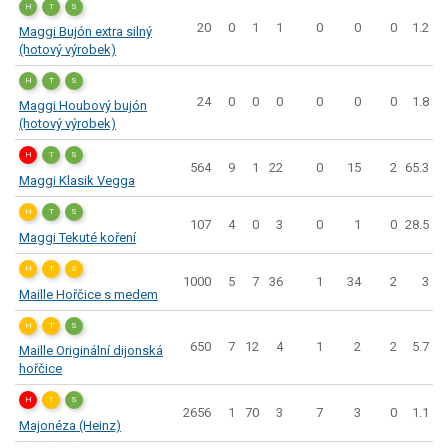
H
T
S
20
0
1
1
0
0
0
1.2
Maggi Bujón extra silný
(hotový výrobek)
H
T
S
24
0
0
0
0
0
0
1.8
Maggi Houbový bujón
(hotový výrobek)
H
T
S
564
9
1
22
0
15
2
65.3
Maggi Klasik Vegga
H
T
S
107
4
0
3
0
1
0
28.5
Maggi Tekuté koření
H
T
S
1000
5
7
36
1
34
2
3
Maille Hořčice s medem
H
T
S
650
7
12
4
1
2
2
5.7
Maille Originální dijonská
hořčice
H
T
S
2656
1
70
3
7
3
0
1.1
Majonéza (Heinz)