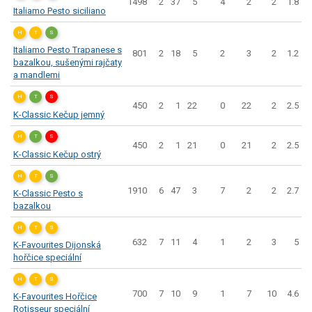
1498
2
37
5
4
2
2
1.8
Italiamo Pesto siciliano
H
T
S
Italiamo Pesto Trapanese s
801
2
18
5
2
3
2
1.2
bazalkou, sušenými rajčaty
a mandlemi
H
T
S
450
2
1
22
0
22
2
2.5
K-Classic Kečup jemný
H
T
S
450
2
1
21
0
21
2
2.5
K-Classic Kečup ostrý
H
T
S
1910
6
47
3
7
2
2
2.7
K-Classic Pesto s
bazalkou
H
T
S
632
7
11
4
1
2
3
5
K-Favourites Dijonská
hořčice speciální
H
T
S
700
7
10
9
1
7
10
4.6
K-Favourites Hořčice
Rotisseur speciální