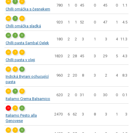
H
T
S
780
1
0
45
0
45
0
1.1
Chilli omáčka s česnekem
H
T
S
920
1
1
52
0
47
1
4.5
Chilli omáčka sladká
H
T
S
180
2
2
3
1
3
4
11.3
Chilli pasta Sambal Oelek
H
T
S
1820
2
28
45
3
29
5
4.3
Chilli pasta v oleji
H
T
S
960
2
20
8
3
2
4
8.3
Indická Byriani ochucující
pasta
H
T
S
620
2
0
31
0
30
0
0.1
Italiamo Crema Balsamico
H
T
S
2470
6
62
3
8
3
1
3
Italiamo Pesto alla
Genovese
H
T
S