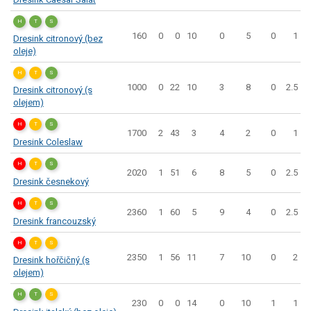
H
T
S
160
0
0
10
0
5
0
1
Dresink citronový (bez
oleje)
H
T
S
1000
0
22
10
3
8
0
2.5
Dresink citronový (s
olejem)
H
T
S
1700
2
43
3
4
2
0
1
Dresink Coleslaw
H
T
S
2020
1
51
6
8
5
0
2.5
Dresink česnekový
H
T
S
2360
1
60
5
9
4
0
2.5
Dresink francouzský
H
T
S
2350
1
56
11
7
10
0
2
Dresink hořčičný (s
olejem)
H
T
S
230
0
0
14
0
10
1
1