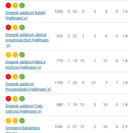
H
T
S
1300
3
32
5
3
4
0
1.6
Dresink salátový Italský
(Hellmann´s)
H
T
S
Dresink salátový Jemná
970
2
22
7
2
6
0
1.8
jogurtová chuť (Hellmann
´s)
H
T
S
770
1
14
15
1
12
0
1.8
Dresink salátový Med a
hořčice (Hellmann´s)
H
T
S
1159
1
26
9
21
7
1
1.8
Dresink salátový
Provensálský (Hellmann´s)
H
T
S
980
1
19
13
3
10
0
1.8
Dresink salátový Tisíc
ostrovů (Hellmann´s)
H
T
S
1043
2
21
12
2
10
0
2.9
Dressing Balsamico