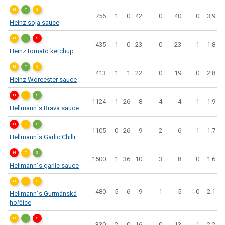
H
T
S
756
1
0
42
0
40
0
3.9
Heinz soja sauce
H
T
S
435
1
0
23
0
23
1
1.8
Heinz tomato ketchup
H
T
S
413
1
1
22
0
19
0
2.8
Heinz Worcester sauce
H
T
S
1124
1
26
8
4
4
1
1.9
Hellmann´s Brava sauce
H
T
S
1105
0
26
9
2
6
1
1.7
Hellmann´s Garlic Chilli
H
T
S
1500
1
36
10
3
8
0
1.6
Hellmann´s garlic sauce
H
T
S
480
5
6
9
1
5
0
2.1
Hellmann´s Gurmánská
hořčice
H
T
S
330
2
0
16
0
13
1
2.2