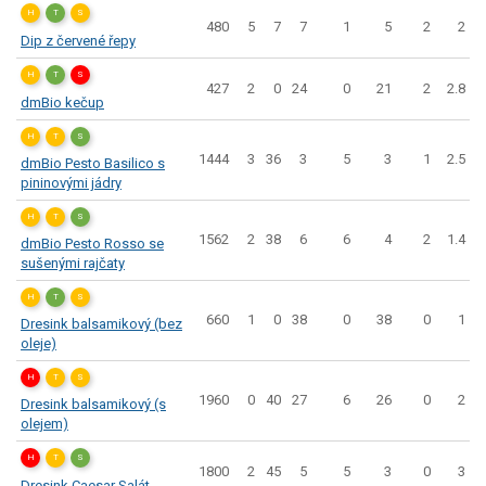
H
T
S
480
5
7
7
1
5
2
2
Dip z červené řepy
H
T
S
427
2
0
24
0
21
2
2.8
dmBio kečup
H
T
S
1444
3
36
3
5
3
1
2.5
dmBio Pesto Basilico s
pininovými jádry
H
T
S
1562
2
38
6
6
4
2
1.4
dmBio Pesto Rosso se
sušenými rajčaty
H
T
S
660
1
0
38
0
38
0
1
Dresink balsamikový (bez
oleje)
H
T
S
1960
0
40
27
6
26
0
2
Dresink balsamikový (s
olejem)
H
T
S
1800
2
45
5
5
3
0
3
Dresink Caesar Salát