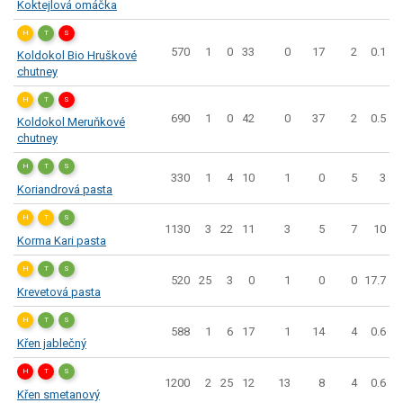
Koktejlová omáčka
H
T
S
570
1
0
33
0
17
2
0.1
Koldokol Bio Hruškové
chutney
H
T
S
690
1
0
42
0
37
2
0.5
Koldokol Meruňkové
chutney
H
T
S
330
1
4
10
1
0
5
3
Koriandrová pasta
H
T
S
1130
3
22
11
3
5
7
10
Korma Kari pasta
H
T
S
520
25
3
0
1
0
0
17.7
Krevetová pasta
H
T
S
588
1
6
17
1
14
4
0.6
Křen jablečný
H
T
S
1200
2
25
12
13
8
4
0.6
Křen smetanový