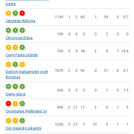
pasta
H
T
S
1140
1
2
60
1
39
3
0.7
Cibuláda Alibona
H
T
S
100
0
0
5
0
2
0
0
Citronová šťáva
H
T
S
700
3
9
18
2
9
7
14.4
Curry Pasta průměr
H
T
S
1070
2
0
63
0
51
6
0.1
Datlový balsamický ocet
Bombus
H
T
S
300
5
3
5
0
1
0
1.5
Demi-glace
H
T
S
990
2
21
11
2
6
1
3
Dijonnaise (Hellmann´s)
H
T
S
1200
3
27
7
10
3
1
1
Dip mexický pikantní