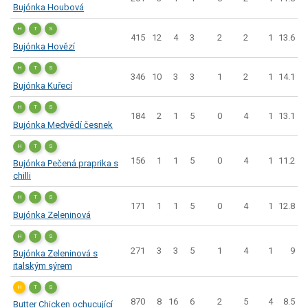
Bujónka Houbová
H
T
S
415
12
4
3
2
2
1
13.6
Bujónka Hovězí
H
T
S
346
10
3
3
1
2
1
14.1
Bujónka Kuřecí
H
T
S
184
2
1
5
0
4
1
13.1
Bujónka Medvědí česnek
H
T
S
156
1
1
5
0
4
1
11.2
Bujónka Pečená praprika s
chilli
H
T
S
171
1
1
5
0
4
1
12.8
Bujónka Zeleninová
H
T
S
271
3
3
5
1
4
1
9
Bujónka Zeleninová s
italským sýrem
H
T
S
870
8
16
6
2
5
4
8.5
Butter Chicken ochucující