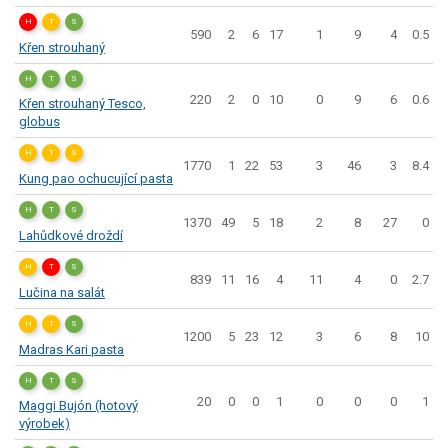
H
T
S
590
2
6
17
1
9
4
0.5
Křen strouhaný
H
T
S
220
2
0
10
0
9
6
0.6
Křen strouhaný Tesco,
globus
H
T
S
1770
1
22
53
3
46
3
8.4
Kung pao ochucující pasta
H
T
S
1370
49
5
18
2
8
27
0
Lahůdkové droždí
H
T
S
839
11
16
4
11
4
0
2.7
Lučina na salát
H
T
S
1200
5
23
12
3
6
8
10
Madras Kari pasta
H
T
S
20
0
0
1
0
0
0
1
Maggi Bujón (hotový
výrobek)