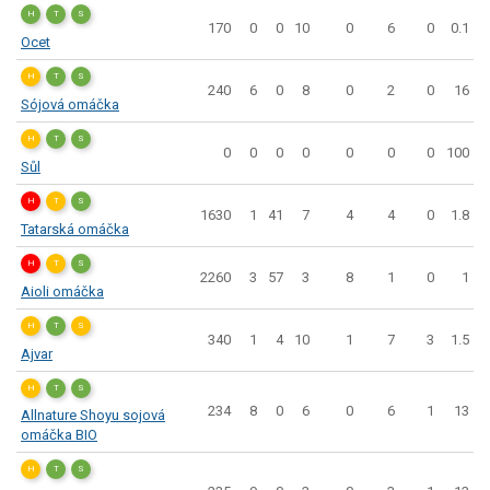
H
T
S
170
0
0
10
0
6
0
0.1
Ocet
H
T
S
240
6
0
8
0
2
0
16
Sójová omáčka
H
T
S
0
0
0
0
0
0
0
100
Sůl
H
T
S
1630
1
41
7
4
4
0
1.8
Tatarská omáčka
H
T
S
2260
3
57
3
8
1
0
1
Aioli omáčka
H
T
S
340
1
4
10
1
7
3
1.5
Ajvar
H
T
S
234
8
0
6
0
6
1
13
Allnature Shoyu sojová
omáčka BIO
H
T
S