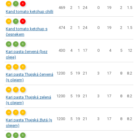
H
T
S
469
2
1
24
0
19
2
1.5
Kand tomato ketchup chilli
H
T
S
474
2
1
24
0
19
2
1.5
Kand tomato ketchup s
česnekem
H
T
S
430
4
1
17
0
4
5
12
Kari pasta červená (bez
oleje)
H
T
S
1200
5
19
21
3
17
8
8.2
Kari pasta Thajská červená
(s olejem)
H
T
S
1200
5
19
21
3
17
8
8.2
Kari pasta Thajská zelená
(s olejem)
H
T
S
1200
5
19
21
3
17
8
8.2
Kari pasta Thajská žlutá (s
olejem)
H
T
S