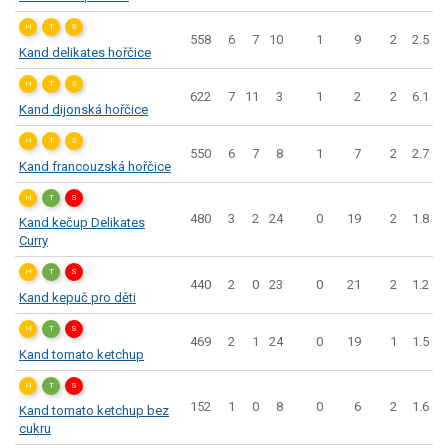
H
T
S
558
6
7
10
1
9
2
2.5
Kand delikates hořčice
H
T
S
622
7
11
3
1
2
2
6.1
Kand dijonská hořčice
H
T
S
550
6
7
8
1
7
2
2.7
Kand francouzská hořčice
H
T
S
480
3
2
24
0
19
2
1.8
Kand kečup Delikates
Curry
H
T
S
440
2
0
23
0
21
2
1.2
Kand kepuč pro děti
H
T
S
469
2
1
24
0
19
1
1.5
Kand tomato ketchup
H
T
S
152
1
0
8
0
6
2
1.6
Kand tomato ketchup bez
cukru