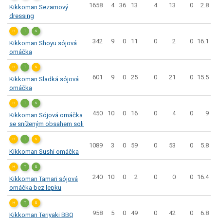
1658
4
36
13
4
13
0
2.8
Kikkoman Sezamový
dressing
H
T
S
342
9
0
11
0
2
0
16.1
Kikkoman Shoyu sójová
omáčka
H
T
S
601
9
0
25
0
21
0
15.5
Kikkoman Sladká sójová
omáčka
H
T
S
450
10
0
16
0
4
0
9
Kikkoman Sójová omáčka
se sníženým obsahem soli
H
T
S
1089
3
0
59
0
53
0
5.8
Kikkoman Sushi omáčka
H
T
S
240
10
0
2
0
0
0
16.4
Kikkoman Tamari sójová
omáčka bez lepku
H
T
S
958
5
0
49
0
42
0
6.8
Kikkoman Teriyaki BBQ