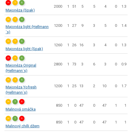
H
T
S
2000
1
51
5
5
4
0
1.3
Majonéza (Spak)
H
T
S
1200
1
27
9
3
5
0
1.4
Majonéza light (Hellmann
´s)
H
T
S
1260
1
26
16
3
4
0
1.3
Majonéza light (Spak)
H
T
S
2800
1
73
3
6
3
0
0.9
Majonéza Original
(Hellmann´s)
H
T
S
1200
1
25
13
2
10
0
1.7
Majonéza Yofresh
(Hellmann´s)
H
T
S
850
1
0
47
0
47
1
1
Malinová omáčka
H
T
S
850
1
0
47
0
47
1
1
Malinový chilli džem