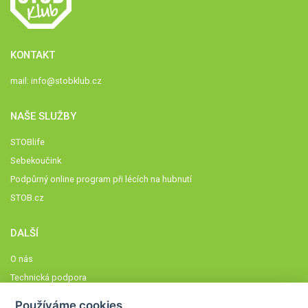
KONTAKT
mail:
info@stobklub.cz
NAŠE SLUŽBY
STOBlife
Sebekoučink
Podpůrný online program při lécích na hubnutí
STOB.cz
DALŠÍ
O nás
Technická podpora
Časté dotazy
Používáme cookies