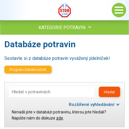
KATEGORIE POTRAVIN
Databáze potravin
Maso, drůbež, ryby, uzeniny
Vejce
Mléko
Sestavte si z databáze potravin vyvážený jídelníček!
Mléčné výrobky
Program Sebekoučink
Sýry
Veganské a vegetariánské výrobky
Tuky
Hledat
Tuky
Obiloviny, mouka, cereální výrobky
Rozšířené vyhledávání
Chléb, pečivo, křehké chleby, pufované výrobky
Nenašli jste v databázi potravinu, kterou jste hledali?
Kategorie:
Maso, drůbež, ryby, uzeniny
Napište nám do diskuze
zde
.
Přílohy
Vejce
Ovoce