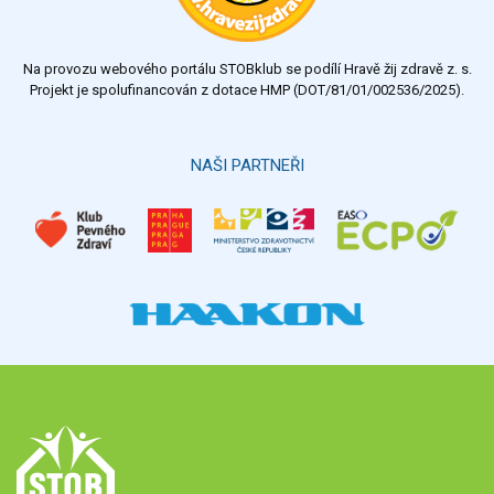
Restaurace, jídelny, hotová jídla
Fastfood
Studená kuchyně, lahůdkářské výrobky
Na provozu webového portálu STOBklub se podílí Hravě žij zdravě z. s.
Projekt je spolufinancován z dotace HMP (DOT/81/01/002536/2025).
Řadit dle:
Řadit:
NAŠI PARTNEŘI
Hledat