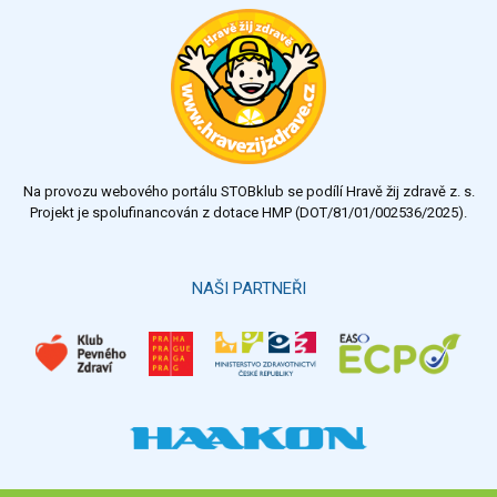
Restaurace, jídelny, hotová jídla
Studená kuchyně, lahůdkářské výrobky
Fastfood
Studená kuchyně, lahůdkářské výrobky
Řadit dle:
Řadit:
Na provozu webového portálu STOBklub se podílí Hravě žij zdravě z. s.
Hledat
Projekt je spolufinancován z dotace HMP (DOT/81/01/002536/2025).
NAŠI PARTNEŘI