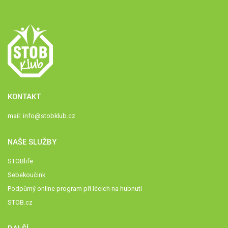
KONTAKT
mail:
info@stobklub.cz
NAŠE SLUŽBY
STOBlife
Sebekoučink
Podpůrný online program při lécích na hubnutí
STOB.cz