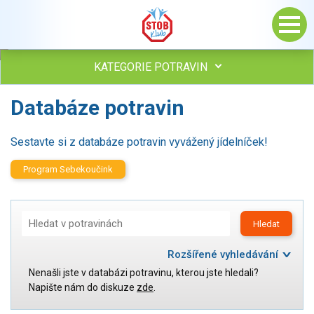
KATEGORIE POTRAVIN
Databáze potravin
Maso, drůbež, ryby, uzeniny
Vejce
Mléko
Sestavte si z databáze potravin vyvážený jídelníček!
Mléčné výrobky
Program Sebekoučink
Sýry
Veganské a vegetariánské výrobky
Tuky
Hledat
Obiloviny, mouka, cereální výrobky
Chléb, pečivo, křehké chleby, pufované výrobky
Rozšířené vyhledávání
Přílohy
Nenašli jste v databázi potravinu, kterou jste hledali?
Kategorie:
Ovoce
Maso, drůbež, ryby, uzeniny
Napište nám do diskuze
zde
.
Vejce
Ořechy, semena