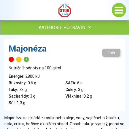
KATEGORIE POTRAVIN
Maso, drůbež, ryby, uzeniny
Majonéza
Vejce
Zpět
Mléko
H
T
S
Mléčné výrobky
Nutriční hodnoty na 100 g/ml
Sýry
Energie:
2800 kJ
Veganské a vegetariánské výrobky
Bílkoviny:
0.6 g
SAFA:
6 g
Tuky
Tuky:
73 g
Cukry:
3 g
Obiloviny, mouka, cereální výrobky
Sacharidy:
3 g
Vláknina:
0.2 g
Chléb, pečivo, křehké chleby, pufované výrobky
Sůl:
1.3 g
Přílohy
Ovoce
Majonéza se skládá z rostlinného oleje, vody, vaječného žloutku,
octa, cukru, hořčice a dalších přísad. Obsah tuku je vysoký, jedná se
Ořechy, semena