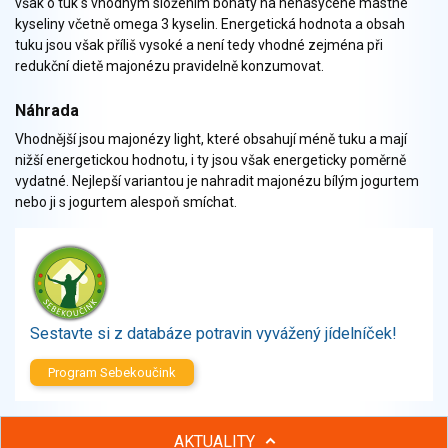
však o tuk s vhodným složením bohatý na nenasycené mastné
Zelenina
kyseliny včetně omega 3 kyselin. Energetická hodnota a obsah
Brambory, luštěniny, houby
tuku jsou však příliš vysoké a není tedy vhodné zejména při
Sladkosti, slané výrobky
redukční dietě majonézu pravidelně konzumovat.
Zmrzliny
Náhrada
Ochucovadla, přísady, sladidla
Vhodnější jsou majonézy light, které obsahují méně tuku a mají
Sušené směsi
nižší energetickou hodnotu, i ty jsou však energeticky poměrně
Polotovary, hotové pokrmy
vydatné. Nejlepší variantou je nahradit majonézu bílým jogurtem
Proteinové výrobky, doplňky stravy
nebo ji s jogurtem alespoň smíchat.
Nápoje nealkoholické
Nápoje alkoholické
Restaurace, jídelny, hotová jídla
Fastfood
Studená kuchyně, lahůdkářské výrobky
Sestavte si z databáze potravin vyvážený jídelníček!
Program Sebekoučink
AKTUALITY