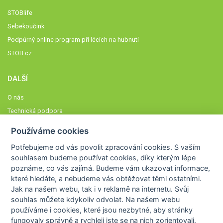
STOBlife
Sebekoučink
Podpůrný online program při lécích na hubnutí
STOB.cz
DALŠÍ
O nás
Technická podpora
Časté dotazy
Používáme cookies
Normy a zásady fungování STOBklubu
Potřebujeme od vás
povolit zpracování cookies
. S vaším
Členové STOBklubu
souhlasem budeme používat cookies, díky kterým lépe
Zásady nakládání s osobními údaji
poznáme,
co vás zajímá
. Budeme vám ukazovat
informace,
které hledáte
, a nebudeme vás obtěžovat těmi ostatními.
Otestujte se
Jak na našem webu, tak i v reklamě na internetu. Svůj
Spočítejte si
souhlas můžete kdykoliv odvolat. Na našem webu
Výzva 52
používáme i cookies, které jsou nezbytné
, aby stránky
fungovaly správně a rychleji jste se na nich zorientovali.