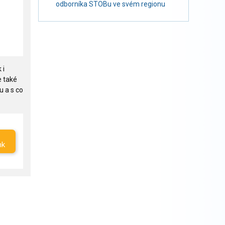
odborníka STOBu ve svém regionu
 i
e také
u a s co
nk