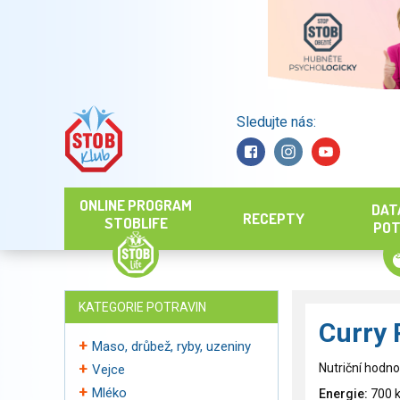
Sledujte nás:
Hledat
ONLINE PROGRAM
DAT
RECEPTY
STOBLIFE
POT
KATEGORIE POTRAVIN
Curry
Maso, drůbež, ryby, uzeniny
Nutriční hodno
Vejce
Mléko
Energie:
700 