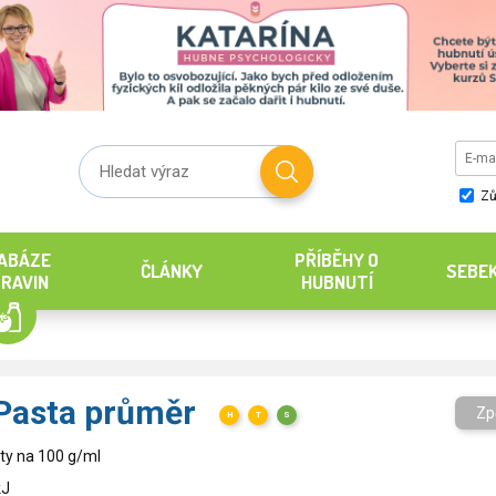
Zů
ABÁZE
PŘÍBĚHY O
ČLÁNKY
SEBE
RAVIN
HUBNUTÍ
 Pasta průměr
Zp
H
T
S
ty na 100 g/ml
kJ