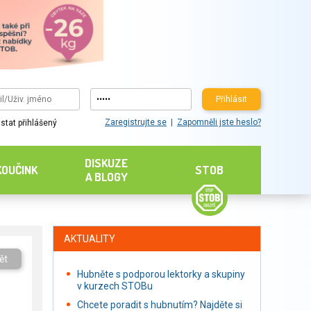
Přihlásit
Zaregistrujte se
Zapomněli jste heslo?
stat přihlášený
DISKUZE
KOUČINK
STOB
A BLOGY
AKTUALITY
ět
Hubněte s podporou lektorky a skupiny
v kurzech STOBu
Chcete poradit s hubnutím? Najděte si