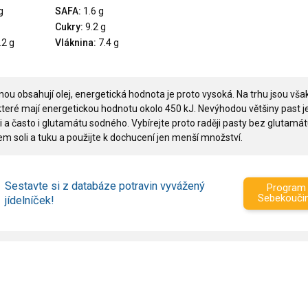
g
SAFA:
1.6 g
Cukry:
9.2 g
.2 g
Vláknina:
7.4 g
nou obsahují olej, energetická hodnota je proto vysoká. Na trhu jsou však
 které mají energetickou hodnotu okolo 450 kJ. Nevýhodou většiny past j
i a často i glutamátu sodného. Vybírejte proto raději pasty bez glutamát
m soli a tuku a použijte k dochucení jen menší množství.
Sestavte si z databáze potravin vyvážený
Program
Sebekouči
jídelníček!