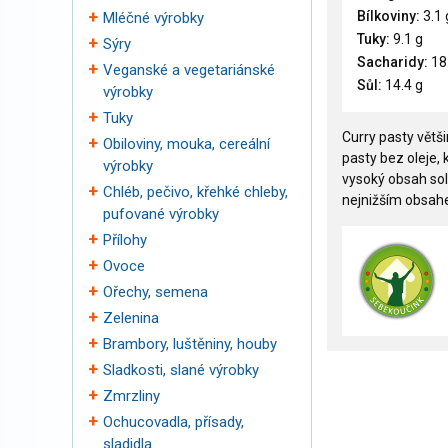
Bílkoviny:
3.1 
Mléčné výrobky
Tuky:
9.1 g
Sýry
Sacharidy:
18
Veganské a vegetariánské
Sůl:
14.4 g
výrobky
Tuky
Curry pasty větši
Obiloviny, mouka, cereální
pasty bez oleje,
výrobky
vysoký obsah sol
Chléb, pečivo, křehké chleby,
nejnižším obsahe
pufované výrobky
Přílohy
Ovoce
Ořechy, semena
Zelenina
Brambory, luštěniny, houby
Sladkosti, slané výrobky
Zmrzliny
Ochucovadla, přísady,
sladidla