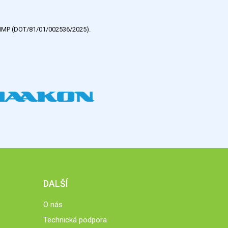
e HMP (DOT/81/01/002536/2025).
DALŠÍ
O nás
Technická podpora