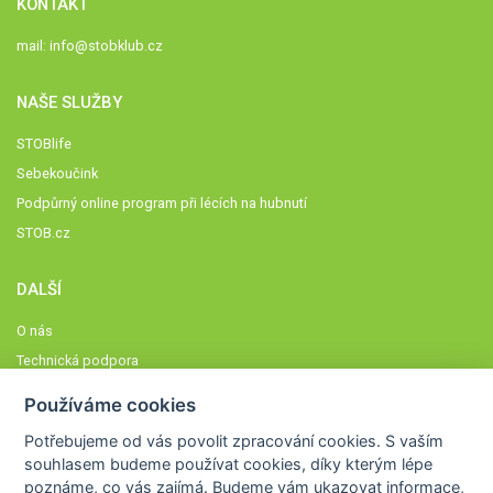
KONTAKT
mail:
info@stobklub.cz
NAŠE SLUŽBY
STOBlife
Sebekoučink
Podpůrný online program při lécích na hubnutí
STOB.cz
DALŠÍ
O nás
Technická podpora
Časté dotazy
Používáme cookies
Normy a zásady fungování STOBklubu
Potřebujeme od vás
povolit zpracování cookies
. S vaším
Členové STOBklubu
souhlasem budeme používat cookies, díky kterým lépe
Zásady nakládání s osobními údaji
poznáme,
co vás zajímá
. Budeme vám ukazovat
informace,