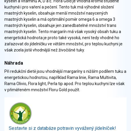
kyselin a vitaminů A, D a E. Flora Gold je vhodná kromě studené
Zelenina
kuchyně i pro vaření a pečení. Tento tuk má výhodné složení
Brambory, luštěniny, houby
mastných kyselin, obsahuje menší množství nasycených
Sladkosti, slané výrobky
mastných kyselin a má optimální poměr omega 6 a omega 3
Zmrzliny
mastných kyselin, obsahuje jen zanedbatelné množství trans
mastných kyselin. Tento margarín má však vysoký obsah tuku a
Ochucovadla, přísady, sladidla
energetická hodnota je proto také vysoká, není tedy vhodné ho
Sušené směsi
zařazovat do jídelníčku ve větším množství, pro teplou kuchyni je
Polotovary, hotové pokrmy
však zcela jistě vhodnější než živočišné tuky.
Proteinové výrobky, doplňky stravy
Náhrada
Nápoje nealkoholické
Nápoje alkoholické
Při redukční dietě jsou vhodnější margaríny s nižším podílem tuku a
energetickou hodnotou, například Rama linie, Rama Multivita,
Restaurace, jídelny, hotová jídla
Rama Olivio, Flora light, Perla tip apod. Pro teplou kuchyni lze však
Fastfood
v přiměřeném množství Floru Gold použít.
Studená kuchyně, lahůdkářské výrobky
Sestavte si z databáze potravin vyvážený jídelníček!