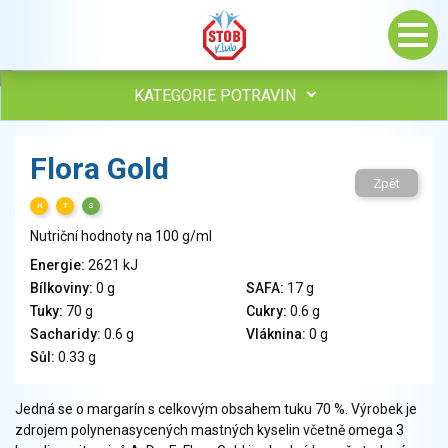
KATEGORIE POTRAVIN
Maso, drůbež, ryby, uzeniny
Flora Gold
Vejce
Zpět
Mléko
H
T
S
Mléčné výrobky
Nutriční hodnoty na 100 g/ml
Sýry
Energie:
2621 kJ
Veganské a vegetariánské výrobky
Bílkoviny:
0 g
SAFA:
17 g
Tuky
Tuky:
70 g
Cukry:
0.6 g
Obiloviny, mouka, cereální výrobky
Sacharidy:
0.6 g
Vláknina:
0 g
Chléb, pečivo, křehké chleby, pufované výrobky
Sůl:
0.33 g
Přílohy
Ovoce
Jedná se o margarín s celkovým obsahem tuku 70 %. Výrobek je
zdrojem polynenasycených mastných kyselin včetně omega 3
Ořechy, semena