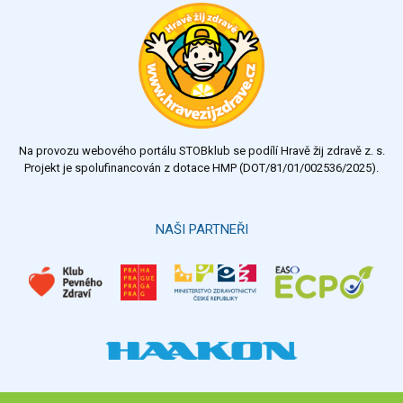
Na provozu webového portálu STOBklub se podílí Hravě žij zdravě z. s.
Projekt je spolufinancován z dotace HMP (DOT/81/01/002536/2025).
NAŠI PARTNEŘI