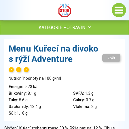
KATEGORIE POTRAVIN
Maso, drůbež, ryby, uzeniny
Menu Kuřecí na divoko
Vejce
s rýží Adventure
Mléko
Zpět
Mléčné výrobky
H
T
S
Sýry
Nutriční hodnoty na 100 g/ml
Veganské a vegetariánské výrobky
Tuky
Energie:
573 kJ
Bílkoviny:
8.1 g
SAFA:
1.3 g
Obiloviny, mouka, cereální výrobky
Tuky:
5.6 g
Cukry:
0.7 g
Chléb, pečivo, křehké chleby, pufované výrobky
Sacharidy:
13.4 g
Vláknina:
2 g
Přílohy
Sůl:
1.18 g
Ovoce
Ořechy, semena
Složení: Kuřecí stehenní maso 30 %, Rýže natural 12 %, Cibule,