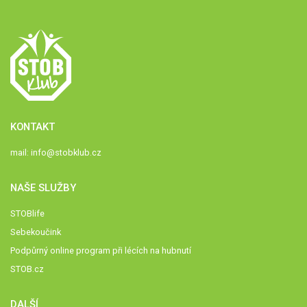
KONTAKT
mail:
info@stobklub.cz
NAŠE SLUŽBY
STOBlife
Sebekoučink
Podpůrný online program při lécích na hubnutí
STOB.cz
DALŠÍ