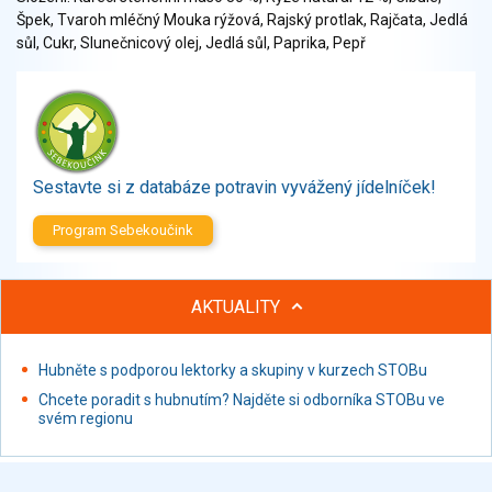
Zelenina
Špek, Tvaroh mléčný Mouka rýžová, Rajský protlak, Rajčata, Jedlá
Brambory, luštěniny, houby
sůl, Cukr, Slunečnicový olej, Jedlá sůl, Paprika, Pepř
Sladkosti, slané výrobky
Zmrzliny
Ochucovadla, přísady, sladidla
Sušené směsi
Polotovary, hotové pokrmy
Sestavte si z databáze potravin vyvážený jídelníček!
Proteinové výrobky, doplňky stravy
Program Sebekoučink
Nápoje nealkoholické
Nápoje alkoholické
Restaurace, jídelny, hotová jídla
AKTUALITY
Fastfood
Studená kuchyně, lahůdkářské výrobky
Hubněte s podporou lektorky a skupiny v kurzech STOBu
Chcete poradit s hubnutím? Najděte si odborníka STOBu ve
svém regionu