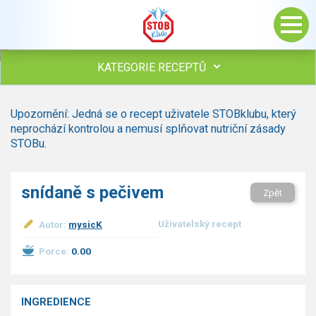
KATEGORIE RECEPTŮ
Všechny recepty
Upozornění: Jedná se o recept uživatele STOBklubu, který
Polévky
neprochází kontrolou a nemusí splňovat nutriční zásady
Studená kuchyně
STOBu.
Maso
Omáčky
snídaně s pečivem
Zpět
Bezmasé a zeleninové
Saláty
Uživatelský recept
Autor:
mysicK
Sladké pokrmy
Dezerty
Porce:
0.00
Nápoje
Ostatní
INGREDIENCE
Dětské recepty