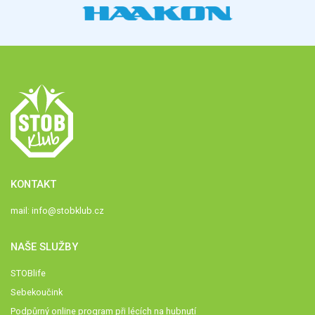
KONTAKT
mail:
info@stobklub.cz
NAŠE SLUŽBY
STOBlife
Sebekoučink
Podpůrný online program při lécích na hubnutí