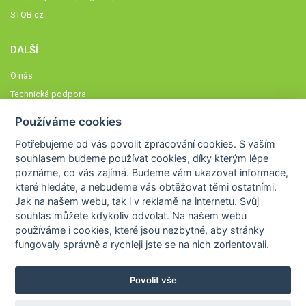
STOB.cz
DALŠÍ
O nás
Technická podpora
Časté dotazy
Používáme cookies
Normy a zásady fungování STOBklubu
Potřebujeme od vás
povolit zpracování cookies
. S vaším
Členové STOBklubu
souhlasem budeme používat cookies, díky kterým lépe
Zásady nakládání s osobními údaji
poznáme,
co vás zajímá
. Budeme vám ukazovat
informace,
které hledáte
, a nebudeme vás obtěžovat těmi ostatními.
Otestujte se
Jak na našem webu, tak i v reklamě na internetu. Svůj
Spočítejte si
souhlas můžete kdykoliv odvolat. Na našem webu
Výzva 52
používáme i cookies, které jsou nezbytné
, aby stránky
fungovaly správně a rychleji jste se na nich zorientovali.
Povolit vše
COPYRIGHT © 2026
STOB
WWW.STOB.CZ
,