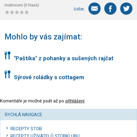
Hodnocení (
0
hlasů):
Sdílet:
Mohlo by vás zajímat:
"Paštika" z pohanky a sušených rajčat
Sýrové roládky s cottagem
Komentáře je možné psát až po
přihlášení
.
RYCHLÁ NAVIGACE
RECEPTY STOB
RECEPTY UŽIVATELŮ STOBKLUBU