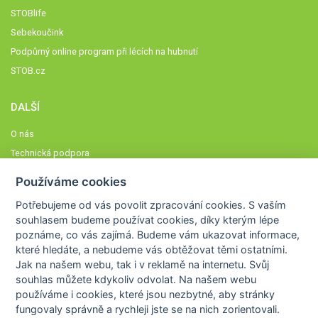
STOBlife
Sebekoučink
Podpůrný online program při lécích na hubnutí
STOB.cz
DALŠÍ
O nás
Technická podpora
Časté dotazy
Používáme cookies
Normy a zásady fungování STOBklubu
Potřebujeme od vás
povolit zpracování cookies
. S vaším
Členové STOBklubu
souhlasem budeme používat cookies, díky kterým lépe
Zásady nakládání s osobními údaji
poznáme,
co vás zajímá
. Budeme vám ukazovat
informace,
které hledáte
, a nebudeme vás obtěžovat těmi ostatními.
Otestujte se
Jak na našem webu, tak i v reklamě na internetu. Svůj
Spočítejte si
souhlas můžete kdykoliv odvolat. Na našem webu
Výzva 52
používáme i cookies, které jsou nezbytné
, aby stránky
fungovaly správně a rychleji jste se na nich zorientovali.