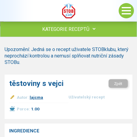
KATEGORIE RECEPTŮ
Všechny recepty
Upozornění: Jedná se o recept uživatele STOBklubu, který
Polévky
neprochází kontrolou a nemusí splňovat nutriční zásady
Studená kuchyně
STOBu.
Maso
Omáčky
těstoviny s vejci
Zpět
Bezmasé a zeleninové
Saláty
Uživatelský recept
Autor:
lajcma
Sladké pokrmy
Dezerty
Porce:
1.00
Nápoje
Ostatní
INGREDIENCE
Dětské recepty