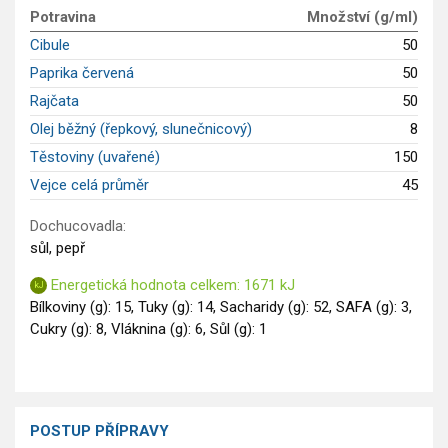
GLP-1 recepty
Potravina
Množství (g/ml)
Cibule
50
Paprika červená
50
Rajčata
50
Olej běžný (řepkový, slunečnicový)
8
Těstoviny (uvařené)
150
Vejce celá průměr
45
Dochucovadla:
sůl, pepř
Energetická hodnota celkem: 1671 kJ
Bílkoviny (g): 15, Tuky (g): 14, Sacharidy (g): 52, SAFA (g): 3,
Cukry (g): 8, Vláknina (g): 6, Sůl (g): 1
POSTUP PŘÍPRAVY