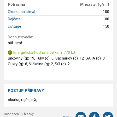
GLP-1 recepty
Potravina
Množství (g/ml)
Okurka salátová
100
Rajčata
100
cottage
150
Dochucovadla:
sůl, pepř
Energetická hodnota celkem: 770 kJ
Bílkoviny (g): 19, Tuky (g): 6, Sacharidy (g): 12, SAFA (g): 0,
Cukry (g): 8, Vláknina (g): 2, Sůl (g): 2
POSTUP PŘÍPRAVY
okurka, rajče, sýr,
Hodnocení (
0
hlasů):