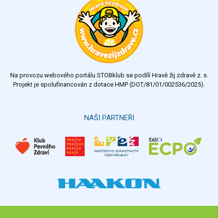
Na provozu webového portálu STOBklub se podílí Hravě žij zdravě z. s.
Projekt je spolufinancován z dotace HMP (DOT/81/01/002536/2025).
NAŠI PARTNEŘI