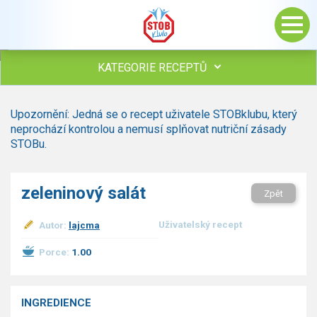
KATEGORIE RECEPTŮ
Všechny recepty
Upozornění: Jedná se o recept uživatele STOBklubu, který
Polévky
neprochází kontrolou a nemusí splňovat nutriční zásady
Studená kuchyně
STOBu.
Maso
Omáčky
zeleninový salát
Zpět
Bezmasé a zeleninové
Saláty
Uživatelský recept
Autor:
lajcma
Sladké pokrmy
Dezerty
Porce:
1.00
Nápoje
Ostatní
INGREDIENCE
Dětské recepty