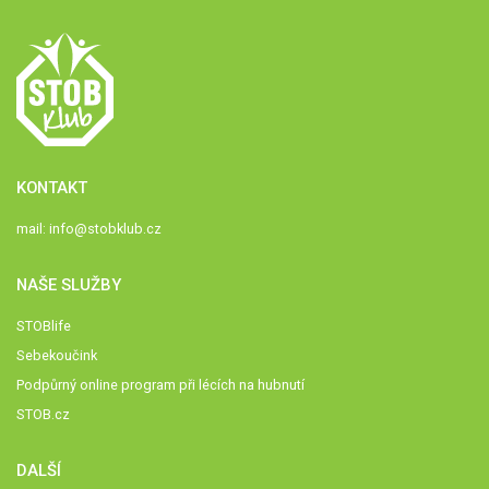
KONTAKT
mail:
info@stobklub.cz
NAŠE SLUŽBY
STOBlife
Sebekoučink
Podpůrný online program při lécích na hubnutí
STOB.cz
DALŠÍ