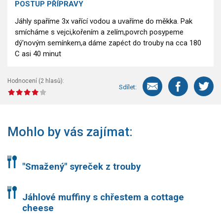
POSTUP PŘÍPRAVY
Jáhly spaříme 3x vařící vodou a uvaříme do měkka. Pak
smícháme s vejci,kořením a zelím,povrch posypeme
dý'novým semínkem,a dáme zapéct do trouby na cca 180
C asi 40 minut
Hodnocení (
2
hlasů):
Sdílet:
Mohlo by vás zajímat:
"Smažený" syreček z trouby
Jáhlové muffiny s chřestem a cottage
cheese