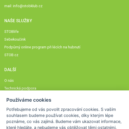
mail:
info@stobklub.cz
NAŠE SLUŽBY
STOBlife
Sebekoučink
Podpůrný online program při lécích na hubnutí
STOB.cz
DALŠÍ
O nás
Technická podpora
Časté dotazy
Používáme cookies
Normy a zásady fungování STOBklubu
Potřebujeme od vás
povolit zpracování cookies
. S vaším
Členové STOBklubu
souhlasem budeme používat cookies, díky kterým lépe
Zásady nakládání s osobními údaji
poznáme,
co vás zajímá
. Budeme vám ukazovat
informace,
které hledáte
, a nebudeme vás obtěžovat těmi ostatními.
Otestujte se