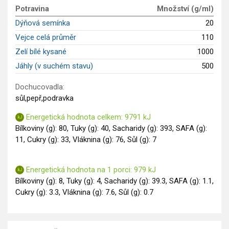
GLP-1 recepty
Potravina
Množství (g/ml)
Dýňová semínka
20
Vejce celá průměr
110
Zelí bílé kysané
1000
Jáhly (v suchém stavu)
500
Dochucovadla:
sůl,pepř,podravka
Energetická hodnota celkem: 9791 kJ
Bílkoviny (g): 80, Tuky (g): 40, Sacharidy (g): 393, SAFA (g):
11, Cukry (g): 33, Vláknina (g): 76, Sůl (g): 7
Energetická hodnota na 1 porci: 979 kJ
Bílkoviny (g): 8, Tuky (g): 4, Sacharidy (g): 39.3, SAFA (g): 1.1,
Cukry (g): 3.3, Vláknina (g): 7.6, Sůl (g): 0.7