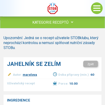
KATEGORIE RECEPTŮ
Všechny recepty
Upozornění: Jedná se o recept uživatele STOBklubu, který
Polévky
neprochází kontrolou a nemusí splňovat nutriční zásady
Studená kuchyně
STOBu.
Maso
Omáčky
JAHELNÍK SE ZELÍM
Zpět
Bezmasé a zeleninové
Saláty
Autor:
marelova
Doba přípravy (min.):
60
Sladké pokrmy
Dezerty
Uživatelský recept
Porce:
10.00
Nápoje
Ostatní
INGREDIENCE
Dětské recepty