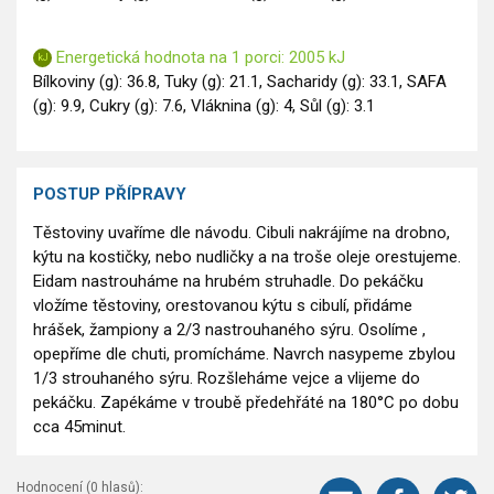
Energetická hodnota na 1 porci: 2005 kJ
Bílkoviny (g): 36.8, Tuky (g): 21.1, Sacharidy (g): 33.1, SAFA
(g): 9.9, Cukry (g): 7.6, Vláknina (g): 4, Sůl (g): 3.1
POSTUP PŘÍPRAVY
Těstoviny uvaříme dle návodu. Cibuli nakrájíme na drobno,
kýtu na kostičky, nebo nudličky a na troše oleje orestujeme.
Eidam nastrouháme na hrubém struhadle. Do pekáčku
vložíme těstoviny, orestovanou kýtu s cibulí, přidáme
hrášek, žampiony a 2/3 nastrouhaného sýru. Osolíme ,
opepříme dle chuti, promícháme. Navrch nasypeme zbylou
1/3 strouhaného sýru. Rozšleháme vejce a vlijeme do
pekáčku. Zapékáme v troubě předehřáté na 180°C po dobu
cca 45minut.
Hodnocení (
0
hlasů):