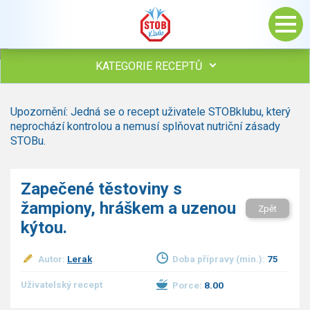
KATEGORIE RECEPTŮ
Všechny recepty
Upozornění: Jedná se o recept uživatele STOBklubu, který
Polévky
neprochází kontrolou a nemusí splňovat nutriční zásady
Studená kuchyně
STOBu.
Maso
drůbež
Zapečené těstoviny s
hovězí, telecí
žampiony, hráškem a uzenou
vepřové
Zpět
vnitřnosti
kýtou.
ryby
zvěřina
Autor:
Lerak
Doba přípravy (min.):
75
ostatní maso
Uživatelský recept
Porce:
8.00
Omáčky
Bezmasé a zeleninové