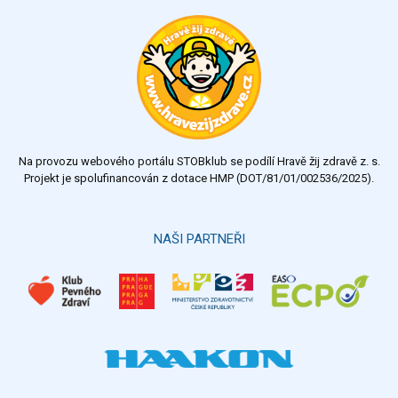
Na provozu webového portálu STOBklub se podílí Hravě žij zdravě z. s.
Projekt je spolufinancován z dotace HMP (DOT/81/01/002536/2025).
NAŠI PARTNEŘI