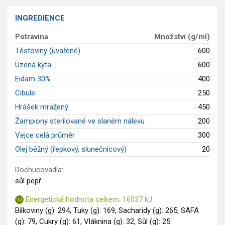
Saláty
INGREDIENCE
Sladké pokrmy
Potravina
Množství (g/ml)
Dezerty
Těstoviny (uvařené)
600
Nápoje
Ostatní
Uzená kýta
600
Dětské recepty
Eidam 30%
400
GLP-1 recepty
Cibule
250
Hrášek mražený
450
Žampiony sterilované ve slaném nálevu
200
Vejce celá průměr
300
Olej běžný (řepkový, slunečnicový)
20
Dochucovadla:
sůl pepř
Energetická hodnota celkem: 16037 kJ
Bílkoviny (g): 294, Tuky (g): 169, Sacharidy (g): 265, SAFA
(g): 79, Cukry (g): 61, Vláknina (g): 32, Sůl (g): 25