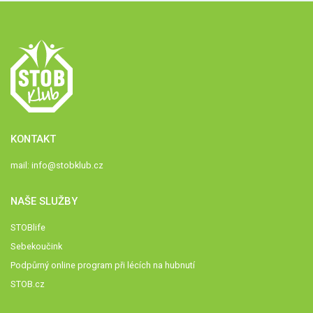
KONTAKT
mail:
info@stobklub.cz
NAŠE SLUŽBY
STOBlife
Sebekoučink
Podpůrný online program při lécích na hubnutí
STOB.cz