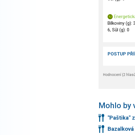
Energetick
Bílkoviny (g): 
6, Sůl (g): 0
POSTUP PŘ
Hodnocení (
2
hlasů
Mohlo by v
"Paštika" 
Bazalková