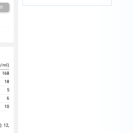
ět
g/ml)
168
18
5
6
10
): 12,