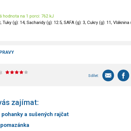
á hodnota na 1 porci: 762 kJ
3, Tuky (g): 14, Sacharidy (g): 12.5, SAFA (g): 3, Cukry (g): 11, Vláknina 
ÍPRAVY
):
Sdílet:
ás zajímat:
z pohanky a sušených rajčat
 pomazánka