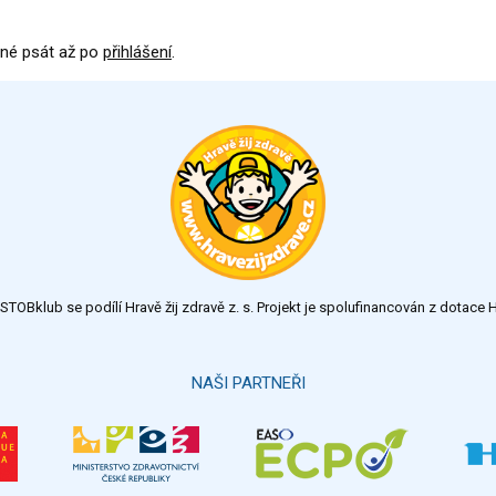
né psát až po
přihlášení
.
TOBklub se podílí Hravě žij zdravě z. s. Projekt je spolufinancován z dotac
NAŠI PARTNEŘI