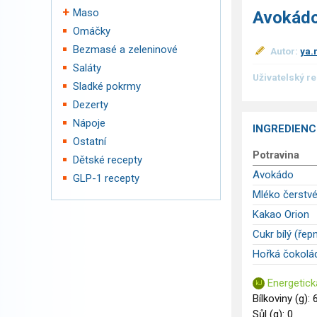
Maso
Avokádo
Omáčky
Bezmasé a zeleninové
Autor:
ya.
Saláty
Uživatelský r
Sladké pokrmy
Dezerty
Nápoje
INGREDIENC
Ostatní
Potravina
Dětské recepty
Avokádo
GLP-1 recepty
Mléko čerstvé
Kakao Orion
Cukr bílý (řepn
Hořká čokolá
Energetick
Bílkoviny (g): 
Sůl (g): 0