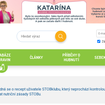
Zů
ABÁZE
PŘÍBĚHY O
ČLÁNKY
SEBE
RAVIN
HUBNUTÍ
dná se o recept uživatele STOBklubu, který neprochází kontrolou
t nutriční zásady STOBu.