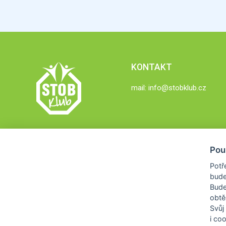
KONTAKT
mail:
info@stobklub.cz
Pou
Potř
bude
Bud
obtě
Svůj
i co