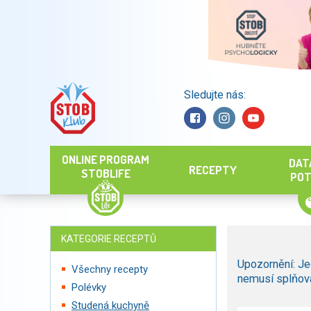
Sledujte nás:
Hledat
ONLINE PROGRAM
DAT
RECEPTY
STOBLIFE
POT
KATEGORIE RECEPTŮ
Upozornění: Je
Všechny recepty
nemusí splňova
Polévky
Studená kuchyně