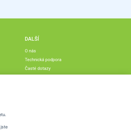
DALŠÍ
O nás
Technická podpora
Časté dotazy
Normy a zásady fungování STOBklubu
Členové STOBklubu
Zásady nakládání s osobními údaji
Otestujte se
Spočítejte si
etu.
Výzva 52
jste