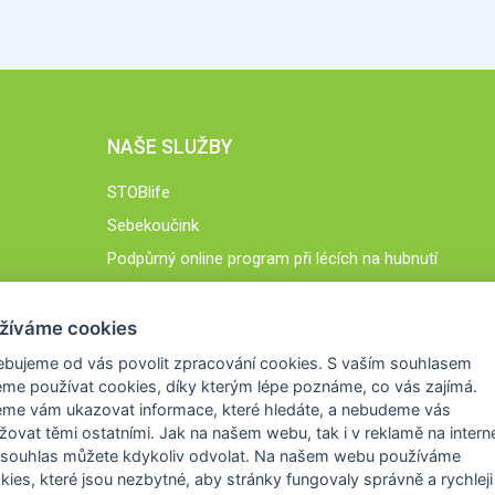
NAŠE SLUŽBY
STOBlife
Sebekoučink
Podpůrný online program při lécích na hubnutí
STOB.cz
žíváme cookies
ebujeme od vás
povolit zpracování cookies
. S vaším souhlasem
me používat cookies, díky kterým lépe poznáme,
co vás zajímá
.
eme vám ukazovat
informace, které hledáte
, a nebudeme vás
žovat těmi ostatními. Jak na našem webu, tak i v reklamě na intern
 souhlas můžete kdykoliv odvolat. Na našem webu
používáme
okies, které jsou nezbytné
, aby stránky fungovaly správně a rychleji 