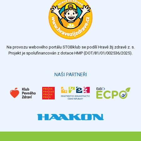
Na provozu webového portálu STOBklub se podílí Hravě žij zdravě z. s.
Projekt je spolufinancován z dotace HMP (DOT/81/01/002536/2025).
NAŠI PARTNEŘI