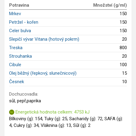
Potravina
Množství (g/ml)
Saláty
Mrkev
150
Sladké pokrmy
Petržel - kořen
150
Dezerty
Celer bulva
150
Nápoje
Ostatní
Slepičí vývar Vitana (hotový pokrm)
20
Dětské recepty
Treska
800
GLP-1 recepty
Strouhanka
20
Cibule
100
Olej běžný (řepkový, slunečnicový)
15
Česnek
10
Dochucovadla:
sůl, pepř,paprika
Energetická hodnota celkem: 4753 kJ
Bílkoviny (g): 154, Tuky (g): 25, Sacharidy (g): 72, SAFA (g):
4, Cukry (g): 34, Vláknina (g): 13, Sůl (g): 2