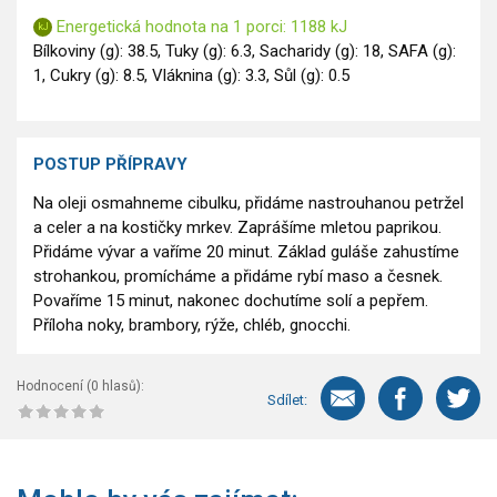
Energetická hodnota na 1 porci: 1188 kJ
Bílkoviny (g): 38.5, Tuky (g): 6.3, Sacharidy (g): 18, SAFA (g):
1, Cukry (g): 8.5, Vláknina (g): 3.3, Sůl (g): 0.5
POSTUP PŘÍPRAVY
Na oleji osmahneme cibulku, přidáme nastrouhanou petržel
a celer a na kostičky mrkev. Zaprášíme mletou paprikou.
Přidáme vývar a vaříme 20 minut. Základ guláše zahustíme
strohankou, promícháme a přidáme rybí maso a česnek.
Povaříme 15 minut, nakonec dochutíme solí a pepřem.
Příloha noky, brambory, rýže, chléb, gnocchi.
Hodnocení (
0
hlasů):
Sdílet: