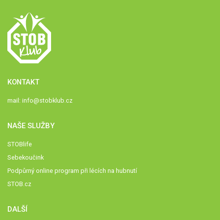
KONTAKT
mail:
info@stobklub.cz
NAŠE SLUŽBY
STOBlife
Sebekoučink
Podpůrný online program při lécích na hubnutí
STOB.cz
DALŠÍ