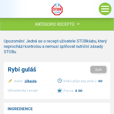
KATEGORIE RECEPTŮ
Všechny recepty
Upozornění: Jedná se o recept uživatele STOBklubu, který
Polévky
neprochází kontrolou a nemusí splňovat nutriční zásady
Studená kuchyně
STOBu.
Maso
drůbež
Rybí guláš
Zpět
hovězí, telecí
vepřové
Autor:
jilkajda
Doba přípravy (min.):
60
vnitřnosti
ryby
Uživatelský recept
Porce:
4.00
zvěřina
ostatní maso
Omáčky
INGREDIENCE
Bezmasé a zeleninové