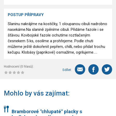
POSTUP PŘÍPRAVY
Slaninu nakrájíme na kostičky, 1 oloupanou cibuli nadrobno
nasekáme.Na slanině zpěníme cibuli. Přidáme fazole i se
šťávou. Kovbojské fazole ochutíme roztlačeným
česnekem 5 ks, osolíme a prohřejeme. Podle chuti
můžeme ještě dokořenit pepřem, chilli, nebo přidat trochu
kečupu. Klobásy (paprikové) osmažíme, ogrilujeme.....
Hodnocení (
0
hlasů):
Sdílet:
Mohlo by vás zajímat:
Bramborové "chlupaté" placky s