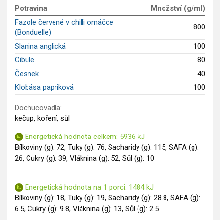
Potravina
Množství (g/ml)
Saláty
Fazole červené v chilli omáčce
Sladké pokrmy
800
(Bonduelle)
Dezerty
Slanina anglická
100
Nápoje
Cibule
80
Ostatní
Česnek
40
Dětské recepty
Klobása papriková
100
GLP-1 recepty
Dochucovadla:
kečup, koření, sůl
Energetická hodnota celkem: 5936 kJ
Bílkoviny (g): 72, Tuky (g): 76, Sacharidy (g): 115, SAFA (g):
26, Cukry (g): 39, Vláknina (g): 52, Sůl (g): 10
Energetická hodnota na 1 porci: 1484 kJ
Bílkoviny (g): 18, Tuky (g): 19, Sacharidy (g): 28.8, SAFA (g):
6.5, Cukry (g): 9.8, Vláknina (g): 13, Sůl (g): 2.5