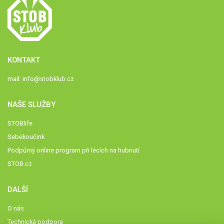
KONTAKT
mail:
info@stobklub.cz
NAŠE SLUŽBY
STOBlife
Sebekoučink
Podpůrný online program při lécích na hubnutí
STOB.cz
DALŠÍ
O nás
Technická podpora