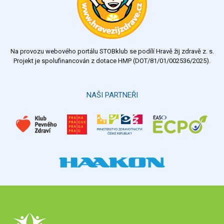
Na provozu webového portálu STOBklub se podílí Hravě žij zdravě z. s.
Projekt je spolufinancován z dotace HMP (DOT/81/01/002536/2025).
NAŠI PARTNEŘI