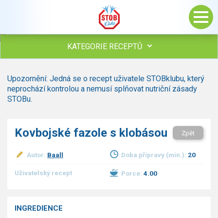
KATEGORIE RECEPTŮ
Všechny recepty
Upozornění: Jedná se o recept uživatele STOBklubu, který
Polévky
neprochází kontrolou a nemusí splňovat nutriční zásady
Studená kuchyně
STOBu.
Maso
drůbež
Kovbojské fazole s klobásou
Zpět
hovězí, telecí
vepřové
Autor:
Baall
Doba přípravy (min.):
20
vnitřnosti
ryby
Uživatelský recept
Porce:
4.00
zvěřina
ostatní maso
Omáčky
INGREDIENCE
Bezmasé a zeleninové