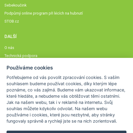
Sebekoučink
Podpůrný online program při lécích na hubnutí
STOB.cz
DALŠÍ
O nás
Technická podpora
Časté dotazy
Používáme cookies
Normy a zásady fungování STOBklubu
Potřebujeme od vás
povolit zpracování cookies
. S vaším
Členové STOBklubu
souhlasem budeme používat cookies, díky kterým lépe
Zásady nakládání s osobními údaji
poznáme,
co vás zajímá
. Budeme vám ukazovat
informace,
které hledáte
, a nebudeme vás obtěžovat těmi ostatními.
Otestujte se
Jak na našem webu, tak i v reklamě na internetu. Svůj
Spočítejte si
souhlas můžete kdykoliv odvolat. Na našem webu
Výzva 52
používáme i cookies, které jsou nezbytné
, aby stránky
fungovaly správně a rychleji jste se na nich zorientovali.