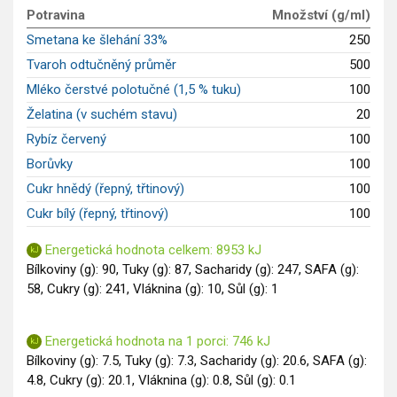
GLP-1 recepty
Potravina
Množství (g/ml)
Smetana ke šlehání 33%
250
Tvaroh odtučněný průměr
500
Mléko čerstvé polotučné (1,5 % tuku)
100
Želatina (v suchém stavu)
20
Rybíz červený
100
Borůvky
100
Cukr hnědý (řepný, třtinový)
100
Cukr bílý (řepný, třtinový)
100
Energetická hodnota celkem: 8953 kJ
Bílkoviny (g): 90, Tuky (g): 87, Sacharidy (g): 247, SAFA (g):
58, Cukry (g): 241, Vláknina (g): 10, Sůl (g): 1
Energetická hodnota na 1 porci: 746 kJ
Bílkoviny (g): 7.5, Tuky (g): 7.3, Sacharidy (g): 20.6, SAFA (g):
4.8, Cukry (g): 20.1, Vláknina (g): 0.8, Sůl (g): 0.1