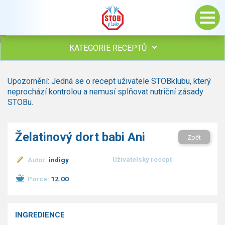
KATEGORIE RECEPTŮ
Všechny recepty
Upozornění: Jedná se o recept uživatele STOBklubu, který
Polévky
neprochází kontrolou a nemusí splňovat nutriční zásady
Studená kuchyně
STOBu.
Maso
Omáčky
Želatinový dort babi Ani
Zpět
Bezmasé a zeleninové
Saláty
Uživatelský recept
Autor:
indigy
Sladké pokrmy
Dezerty
Porce:
12.00
Nápoje
Ostatní
INGREDIENCE
Dětské recepty