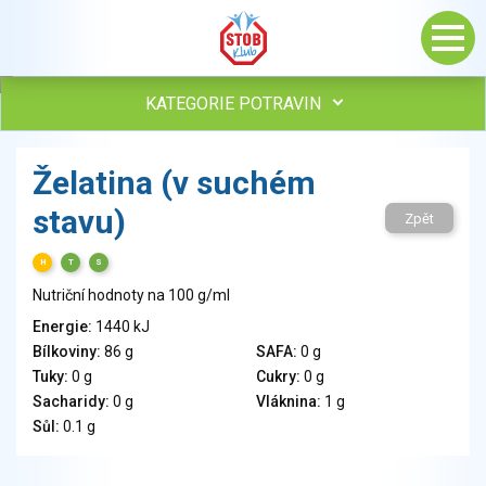
KATEGORIE POTRAVIN
Maso, drůbež, ryby, uzeniny
Želatina (v suchém
Vejce
stavu)
Mléko
Zpět
Mléčné výrobky
H
T
S
Sýry
Nutriční hodnoty na 100 g/ml
Veganské a vegetariánské výrobky
Tuky
Energie:
1440 kJ
Bílkoviny:
86 g
SAFA:
0 g
Obiloviny, mouka, cereální výrobky
Tuky:
0 g
Cukry:
0 g
Chléb, pečivo, křehké chleby, pufované výrobky
Sacharidy:
0 g
Vláknina:
1 g
Přílohy
Sůl:
0.1 g
Ovoce
Ořechy, semena