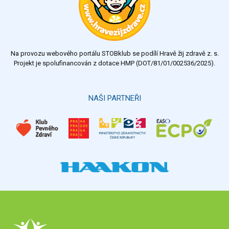
Na provozu webového portálu STOBklub se podílí Hravě žij zdravě z. s.
Projekt je spolufinancován z dotace HMP (DOT/81/01/002536/2025).
NAŠI PARTNEŘI