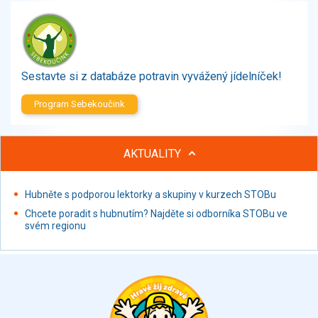
Zelenina
Brambory, luštěniny, houby
Sladkosti, slané výrobky
Zmrzliny
Sestavte si z databáze potravin vyvážený jídelníček!
Ochucovadla, přísady, sladidla
Sušené směsi
Program Sebekoučink
Polotovary, hotové pokrmy
Proteinové výrobky, doplňky stravy
AKTUALITY
Nápoje nealkoholické
Nápoje alkoholické
Restaurace, jídelny, hotová jídla
Hubněte s podporou lektorky a skupiny v kurzech STOBu
Fastfood
Chcete poradit s hubnutím? Najděte si odborníka STOBu ve
svém regionu
Studená kuchyně, lahůdkářské výrobky