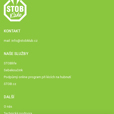
KONTAKT
mail:
info@stobklub.cz
NAŠE SLUŽBY
STOBlife
Sebekoučink
Podpůrný online program při lécích na hubnutí
STOB.cz
DALŠÍ
O nás
Technická podpora