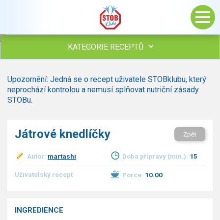
KATEGORIE RECEPTŮ
Všechny recepty
Upozornění: Jedná se o recept uživatele STOBklubu, který
Polévky
neprochází kontrolou a nemusí splňovat nutriční zásady
Studená kuchyně
STOBu.
Maso
Omáčky
Játrové knedlíčky
Zpět
Bezmasé a zeleninové
Saláty
Autor:
martashi
Doba přípravy (min.):
15
Sladké pokrmy
Dezerty
Uživatelský recept
Porce:
10.00
Nápoje
Ostatní
INGREDIENCE
Dětské recepty