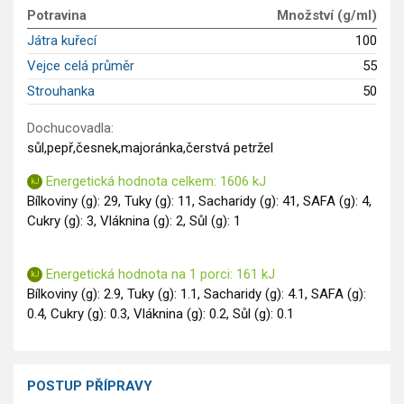
GLP-1 recepty
Potravina
Množství (g/ml)
Játra kuřecí
100
Vejce celá průměr
55
Strouhanka
50
Dochucovadla:
sůl,pepř,česnek,majoránka,čerstvá petržel
Energetická hodnota celkem: 1606 kJ
Bílkoviny (g): 29, Tuky (g): 11, Sacharidy (g): 41, SAFA (g): 4,
Cukry (g): 3, Vláknina (g): 2, Sůl (g): 1
Energetická hodnota na 1 porci: 161 kJ
Bílkoviny (g): 2.9, Tuky (g): 1.1, Sacharidy (g): 4.1, SAFA (g):
0.4, Cukry (g): 0.3, Vláknina (g): 0.2, Sůl (g): 0.1
POSTUP PŘÍPRAVY