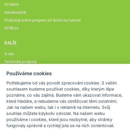
STOBlife
Sebekoučink
Podpůrný online program při lécích na hubnutí
STOB.cz
DALŠÍ
O nás
Technická podpora
Časté dotazy
Používáme cookies
Normy a zásady fungování STOBklubu
Potřebujeme od vás
povolit zpracování cookies
. S vaším
Členové STOBklubu
souhlasem budeme používat cookies, díky kterým lépe
Zásady nakládání s osobními údaji
poznáme,
co vás zajímá
. Budeme vám ukazovat
informace,
které hledáte
, a nebudeme vás obtěžovat těmi ostatními.
Otestujte se
Jak na našem webu, tak i v reklamě na internetu. Svůj
Spočítejte si
souhlas můžete kdykoliv odvolat. Na našem webu
Výzva 52
používáme i cookies, které jsou nezbytné
, aby stránky
fungovaly správně a rychleji jste se na nich zorientovali.