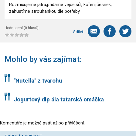
Rozmixujeme játra,přidáme vejce,sůl, koření,česnek,
zahustíme strouhankou dle potřeby.
Hodnocení (
0
hlasů):
Sdílet:
Mohlo by vás zajímat:
"Nutella" z tvarohu
Jogurtový dip ála tatarská omáčka
Komentáře je možné psát až po
přihlášení
.