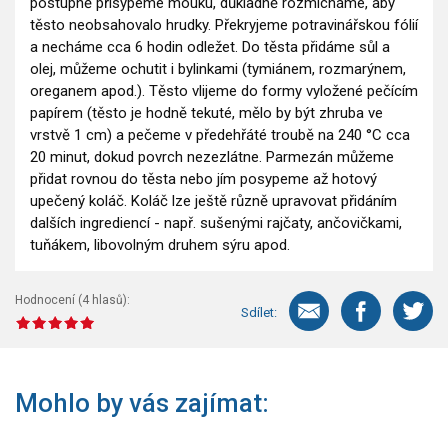
postupně přisypeme mouku, důkladně rozmícháme, aby
těsto neobsahovalo hrudky. Překryjeme potravinářskou fólií
a necháme cca 6 hodin odležet. Do těsta přidáme sůl a
olej, můžeme ochutit i bylinkami (tymiánem, rozmarýnem,
oreganem apod.). Těsto vlijeme do formy vyložené pečícím
papírem (těsto je hodně tekuté, mělo by být zhruba ve
vrstvě 1 cm) a pečeme v předehřáté troubě na 240 °C cca
20 minut, dokud povrch nezezlátne. Parmezán můžeme
přidat rovnou do těsta nebo jím posypeme až hotový
upečený koláč. Koláč lze ještě různě upravovat přidáním
dalších ingrediencí - např. sušenými rajčaty, ančovičkami,
tuňákem, libovolným druhem sýru apod.
Hodnocení (
4
hlasů):
Sdílet:
Mohlo by vás zajímat: