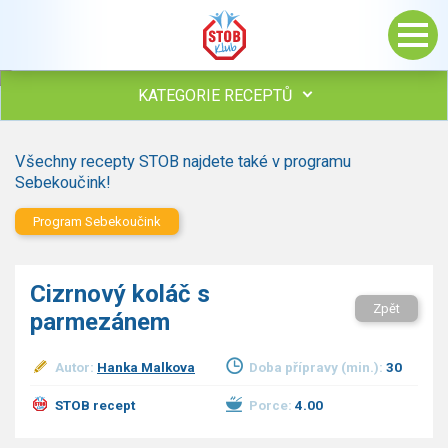
KATEGORIE RECEPTŮ
Všechny recepty
Všechny recepty STOB najdete také v programu
Polévky
Sebekoučink!
Studená kuchyně
Program Sebekoučink
Maso
Omáčky
Bezmasé a zeleninové
Cizrnový koláč s
Saláty
Zpět
parmezánem
Sladké pokrmy
Dezerty
Autor:
Hanka Malkova
Doba přípravy (min.):
30
Nápoje
Ostatní
STOB recept
Porce:
4.00
Dětské recepty