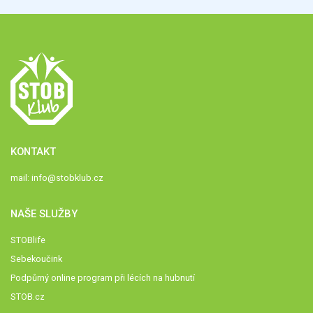
KONTAKT
mail:
info@stobklub.cz
NAŠE SLUŽBY
STOBlife
Sebekoučink
Podpůrný online program při lécích na hubnutí
STOB.cz