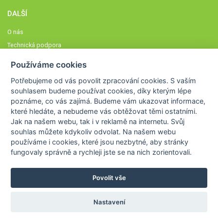
DALŠÍ
O nás
Technická podpora
Časté dotazy
Používáme cookies
Normy a zásady fungování STOBklubu
Potřebujeme od vás
povolit zpracování cookies
. S vaším
Členové STOBklubu
souhlasem budeme používat cookies, díky kterým lépe
Zásady nakládání s osobními údaji
poznáme,
co vás zajímá
. Budeme vám ukazovat
informace,
které hledáte
, a nebudeme vás obtěžovat těmi ostatními.
Otestujte se
Jak na našem webu, tak i v reklamě na internetu. Svůj
Spočítejte si
souhlas můžete kdykoliv odvolat. Na našem webu
Výzva 52
používáme i cookies, které jsou nezbytné
, aby stránky
fungovaly správně a rychleji jste se na nich zorientovali.
Povolit vše
COPYRIGHT © 2026
STOB
WWW.STOB.CZ
,
KLUB
WWW.HRAVEZIJZDRAVE.CZ
Nastavení