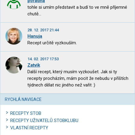
poradna
tohle si umím představit a budí to ve mně příjemné
chutě...
28. 12. 2017 21:44
Hanuja
Recept určitě vyzkouším.
14. 02. 2017 17:53
Zatvik
Další recept, který musím vyzkoušet. Jak si ty
recepty procházím, mám pocit že nebudu v příštích
týdnech dělat nic jiného než vařit :)
RYCHLÁ NAVIGACE
RECEPTY STOB
RECEPTY UŽIVATELŮ STOBKLUBU
VLASTNÍ RECEPTY