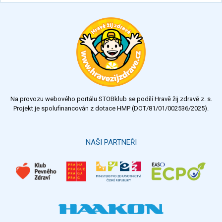
Na provozu webového portálu STOBklub se podílí Hravě žij zdravě z. s.
Projekt je spolufinancován z dotace HMP (DOT/81/01/002536/2025).
NAŠI PARTNEŘI