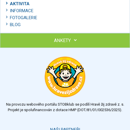
AKTIVITA
INFORMACE
FOTOGALERIE
BLOG
ANKETY
Ohodnoťte program Sebekoučink
výborný
velmi dobrý
dobrý
dostatečný
nedostatečný
Na provozu webového portálu STOBklub se podílí Hravě žij zdravě z. s.
Výsledky
Všechny ankety
Projekt je spolufinancován z dotace HMP (DOT/81/01/002536/2025).
Hlasovat
NAŠI PARTNEŘI