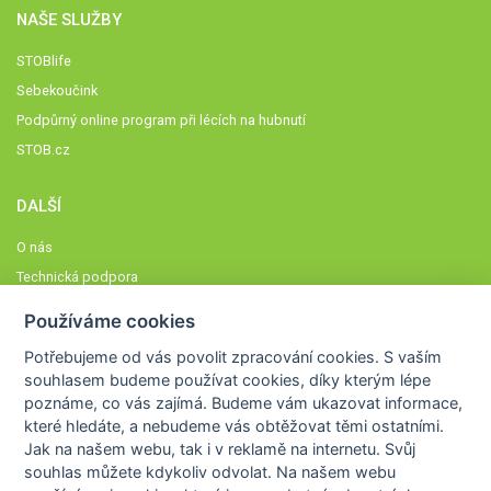
NAŠE SLUŽBY
STOBlife
Sebekoučink
Podpůrný online program při lécích na hubnutí
STOB.cz
DALŠÍ
O nás
Technická podpora
Časté dotazy
Používáme cookies
Normy a zásady fungování STOBklubu
Potřebujeme od vás
povolit zpracování cookies
. S vaším
Členové STOBklubu
souhlasem budeme používat cookies, díky kterým lépe
Zásady nakládání s osobními údaji
poznáme,
co vás zajímá
. Budeme vám ukazovat
informace,
které hledáte
, a nebudeme vás obtěžovat těmi ostatními.
Otestujte se
Jak na našem webu, tak i v reklamě na internetu. Svůj
Spočítejte si
souhlas můžete kdykoliv odvolat. Na našem webu
Výzva 52