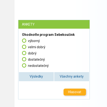
ANKETY
Ohodnoťte program Sebekoučink
výborný
velmi dobrý
dobrý
dostatečný
nedostatečný
Výsledky
Všechny ankety
Hlasovat