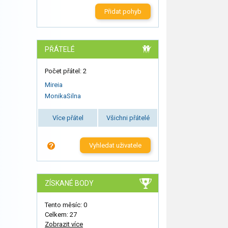
Přidat pohyb
PŘÁTELÉ
Počet přátel: 2
Mireia
MonikaSilna
Více přátel
Všichni přátelé
Vyhledat uživatele
ZÍSKANÉ BODY
Tento měsíc: 0
Celkem: 27
Zobrazit více