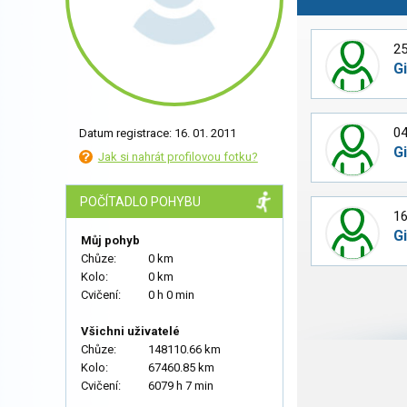
25
G
04
Datum registrace: 16. 01. 2011
G
Jak si nahrát profilovou fotku?
POČÍTADLO POHYBU
16
G
Můj pohyb
Chůze:
0 km
Kolo:
0 km
Cvičení:
0 h 0 min
Všichni uživatelé
Chůze:
148110.66 km
Kolo:
67460.85 km
Cvičení:
6079 h 7 min