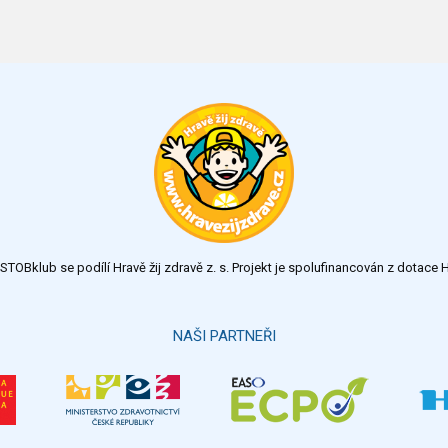
TOBklub se podílí Hravě žij zdravě z. s. Projekt je spolufinancován z dotac
NAŠI PARTNEŘI