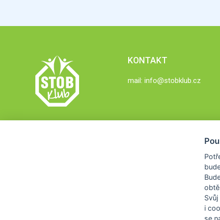
KONTAKT
mail:
info@stobklub.cz
Pou
Potř
bude
Bud
obtě
Svůj
i co
se na