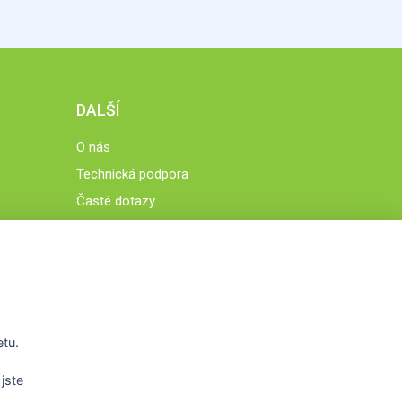
DALŠÍ
O nás
Technická podpora
Časté dotazy
Normy a zásady fungování STOBklubu
Členové STOBklubu
Zásady nakládání s osobními údaji
Otestujte se
Spočítejte si
etu.
Výzva 52
jste