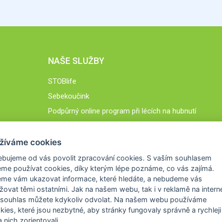
NAŠE SLUŽBY
STOBlife
Sebekoučink
Podpůrný online program při lécích na hubnutí
STOB.cz
žíváme cookies
ebujeme od vás
povolit zpracování cookies
. S vaším souhlasem
me používat cookies, díky kterým lépe poznáme,
co vás zajímá
.
eme vám ukazovat
informace, které hledáte
, a nebudeme vás
žovat těmi ostatními. Jak na našem webu, tak i v reklamě na intern
 souhlas můžete kdykoliv odvolat. Na našem webu
používáme
okies, které jsou nezbytné
, aby stránky fungovaly správně a rychleji 
 nich zorientovali.