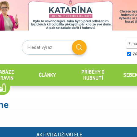
Zů
ABÁZE
PŘÍBĚHY O
ČLÁNKY
SEBE
RAVIN
HUBNUTÍ
one
AKTIVITA UŽIVATELE