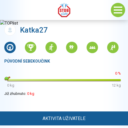
Katka27
PŮVODNÍ SEBEKOUČINK
0 %
0 kg
12 kg
Již zhubnuto:
0 kg
AKTIVITA UŽIVATELE