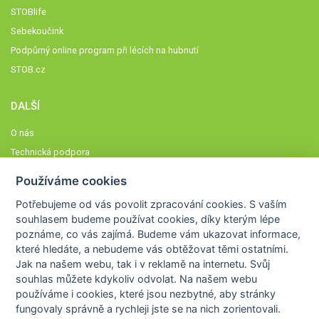
STOBlife
Sebekoučink
Podpůrný online program při lécích na hubnutí
STOB.cz
DALŠÍ
O nás
Technická podpora
Časté dotazy
Používáme cookies
Normy a zásady fungování STOBklubu
Potřebujeme od vás
povolit zpracování cookies
. S vaším
Členové STOBklubu
souhlasem budeme používat cookies, díky kterým lépe
Zásady nakládání s osobními údaji
poznáme,
co vás zajímá
. Budeme vám ukazovat
informace,
které hledáte
, a nebudeme vás obtěžovat těmi ostatními.
Otestujte se
Jak na našem webu, tak i v reklamě na internetu. Svůj
Spočítejte si
souhlas můžete kdykoliv odvolat. Na našem webu
Výzva 52
používáme i cookies, které jsou nezbytné
, aby stránky
fungovaly správně a rychleji jste se na nich zorientovali.