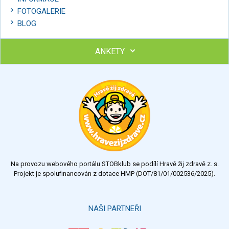
FOTOGALERIE
BLOG
ANKETY
Ohodnoťte program Sebekoučink
výborný
velmi dobrý
dobrý
dostatečný
nedostatečný
Na provozu webového portálu STOBklub se podílí Hravě žij zdravě z. s.
Výsledky
Všechny ankety
Projekt je spolufinancován z dotace HMP (DOT/81/01/002536/2025).
Hlasovat
NAŠI PARTNEŘI