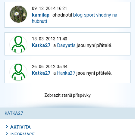
09. 12. 2014 16:21
kamilap
ohodnotil
blog sport vhodný na
hubnutí
13. 03. 2013 11:40
Katka27
a
Dasyatis
jsou nyní přátelé.
26. 06. 2012 05:44
Katka27
a
Hanka27
jsou nyní přátelé.
Zobrazit starší příspěvky
KATKA27
AKTIVITA
INFORMACE