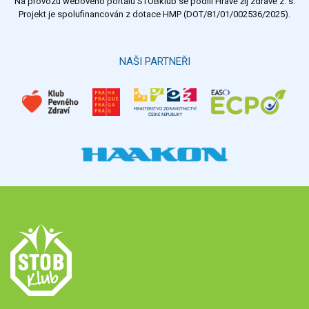
Na provozu webového portálu STOBklub se podílí Hravě žij zdravě z. s.
Výsledky
Všechny ankety
Projekt je spolufinancován z dotace HMP (DOT/81/01/002536/2025).
Hlasovat
NAŠI PARTNEŘI