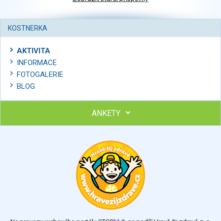
KOSTNERKA
AKTIVITA
INFORMACE
FOTOGALERIE
BLOG
ANKETY
Ohodnoťte program Sebekoučink
výborný
velmi dobrý
dobrý
dostatečný
nedostatečný