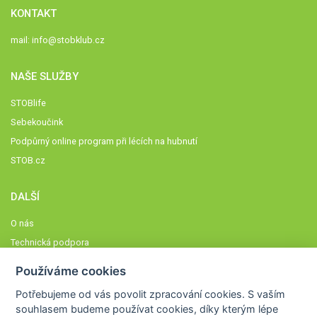
KONTAKT
mail:
info@stobklub.cz
NAŠE SLUŽBY
STOBlife
Sebekoučink
Podpůrný online program při lécích na hubnutí
STOB.cz
DALŠÍ
O nás
Technická podpora
Časté dotazy
Používáme cookies
Normy a zásady fungování STOBklubu
Potřebujeme od vás
povolit zpracování cookies
. S vaším
Členové STOBklubu
souhlasem budeme používat cookies, díky kterým lépe